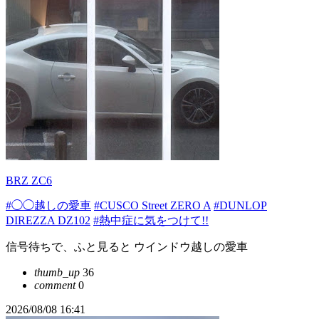
BRZ ZC6
#◯◯越しの愛車
#CUSCO Street ZERO A
#DUNLOP
DIREZZA DZ102
#熱中症に気をつけて!!
信号待ちで、ふと見ると ウインドウ越しの愛車
thumb_up
36
comment
0
2026/08/08 16:41