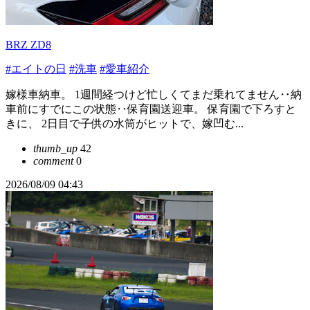
BRZ ZD8
#エイトの日
#洗車
#愛車紹介
嫁様車納車。 1週間経つけど忙しくてまだ乗れてません‥納
車前にすでにこの状態‥保育園送迎車。 保育園で下ろすと
きに、 2日目で子供の水筒がヒットで、嫁凹む...
thumb_up
42
comment
0
2026/08/09 04:43