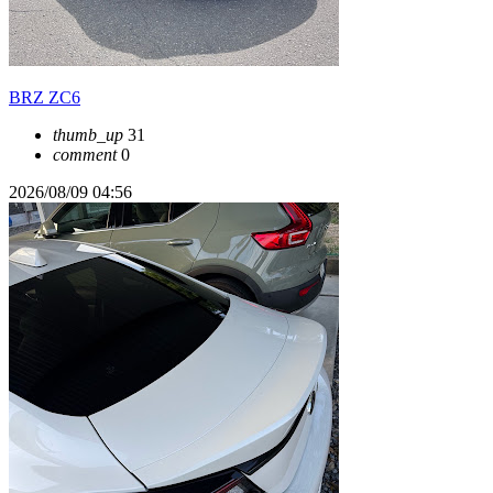
BRZ ZC6
thumb_up
31
comment
0
2026/08/09 04:56