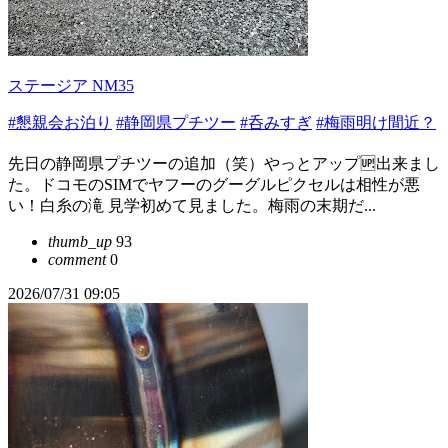
ステージア NM35
#懇親会お泊り
#静岡県プチツー
#呑みすぎ
#梅雨明け間近？
先日の静岡県プチツーの追加（笑）やっとアップ🆙出来まし
た。ドコモのSIMでヤフーのグーグルピクセルは相性が悪
い！白糸の滝 見学初めて見ました。梅雨の末期だ...
thumb_up
93
comment
0
2026/07/31 09:05