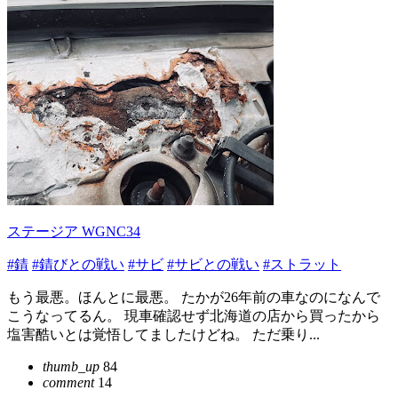
ステージア WGNC34
#錆
#錆びとの戦い
#サビ
#サビとの戦い
#ストラット
もう最悪。ほんとに最悪。 たかが26年前の車なのになんで
こうなってるん。 現車確認せず北海道の店から買ったから
塩害酷いとは覚悟してましたけどね。 ただ乗り...
thumb_up
84
comment
14