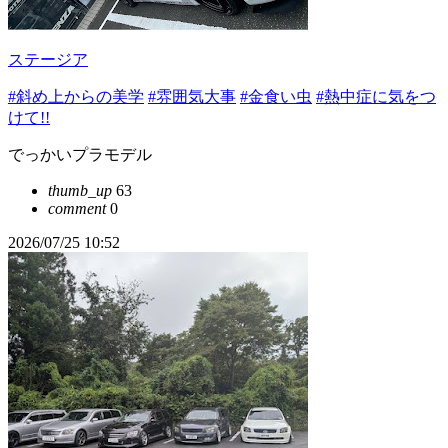
ステージア
#斜め上からの美学
#雰囲気大事
#金食い虫
#熱中症に気をつ
けて!!
でっかいプラモデル
thumb_up
63
comment
0
2026/07/25 10:52