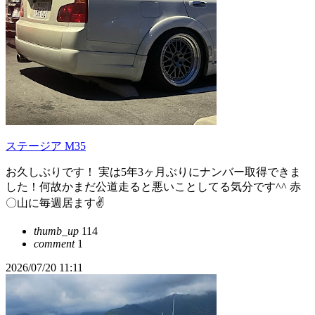
ステージア M35
お久しぶりです！ 実は5年3ヶ月ぶりにナンバー取得できま
した！何故かまだ公道走ると悪いことしてる気分です^^ 赤
〇山に毎週居ます✌️
thumb_up
114
comment
1
2026/07/20 11:11