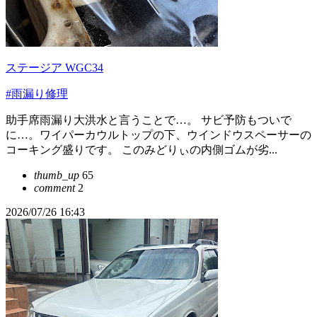
ステージア WGC34
#雨漏り修理
助手席雨漏り大洪水と言うことで…。 サビ予防もついで
に…。ワイパーカウルトップの下、ウインドウスペーサーの
コーキング盛りです。 このみどりぃの内側ゴムが劣...
thumb_up
65
comment
2
2026/07/26 16:43