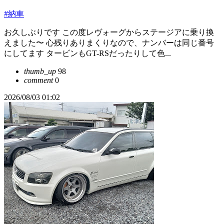
#納車
お久しぶりです この度レヴォーグからステージアに乗り換
えました〜 心残りありまくりなので、ナンバーは同じ番号
にしてます タービンもGT-RSだったりして色...
thumb_up
98
comment
0
2026/08/03 01:02