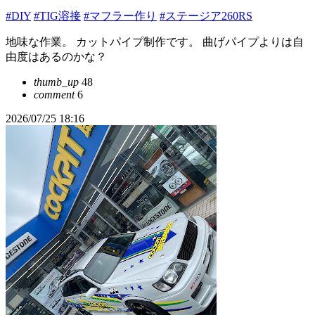
#DIY
#TIG溶接
#マフラー作り
#ステージア260RS
地味な作業。 カットパイプ制作です。 曲げパイプよりは自
由度はあるのかな？
thumb_up
48
comment
6
2026/07/25 18:16