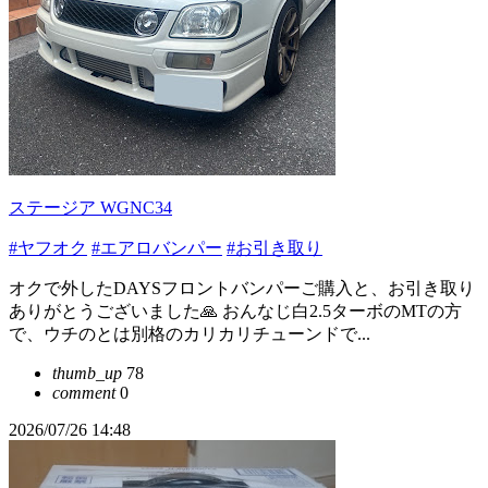
ステージア WGNC34
#ヤフオク
#エアロバンパー
#お引き取り
オクで外したDAYSフロントバンパーご購入と、お引き取り
ありがとうございました🙏 おんなじ白2.5ターボのMTの方
で、ウチのとは別格のカリカリチューンドで...
thumb_up
78
comment
0
2026/07/26 14:48