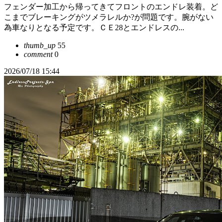
フェンダー加工から帰ってきてフロントのエンドレ装着。ど
こまでブレーキングがツメラレルか?が問題です。腕がない
為車なりとなる予定です。ＣＥ28とエンドレスの...
thumb_up
55
comment
0
2026/07/18 15:44