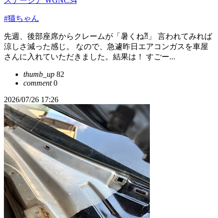
ステージア WGNC34
#猫ちゃん
先週、後部座席からクレームが「暑くね⁈」 言われてみれば
涼しさ減った感じ。 なので、急遽昨日エアコンガスを車屋
さんに入れていただきました。結果は！ すごー...
thumb_up
82
comment
0
2026/07/26 17:26