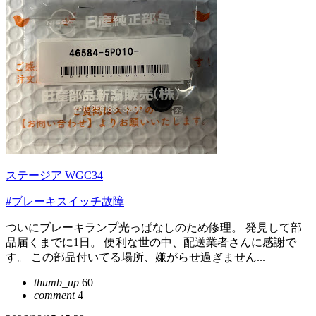
ステージア WGC34
#ブレーキスイッチ故障
ついにブレーキランプ光っぱなしのため修理。 発見して部
品届くまでに1日。 便利な世の中、配送業者さんに感謝で
す。 この部品付いてる場所、嫌がらせ過ぎません...
thumb_up
60
comment
4