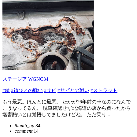
ステージア WGNC34
#錆
#錆びとの戦い
#サビ
#サビとの戦い
#ストラット
もう最悪。ほんとに最悪。 たかが26年前の車なのになんで
こうなってるん。 現車確認せず北海道の店から買ったから
塩害酷いとは覚悟してましたけどね。 ただ乗り...
thumb_up
84
comment
14