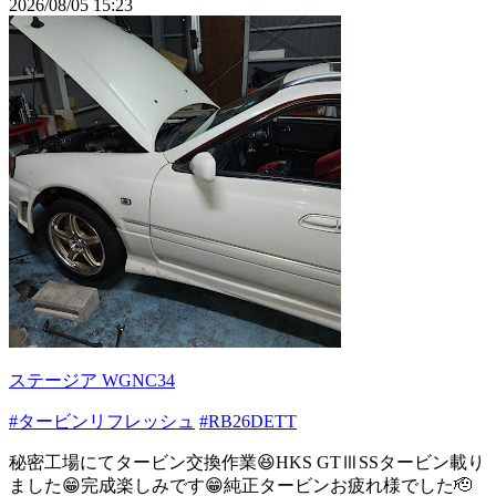
2026/08/05 15:23
ステージア WGNC34
#タービンリフレッシュ
#RB26DETT
秘密工場にてタービン交換作業😆HKS GTⅢSSタービン載り
ました😁完成楽しみです😁純正タービンお疲れ様でした🫡