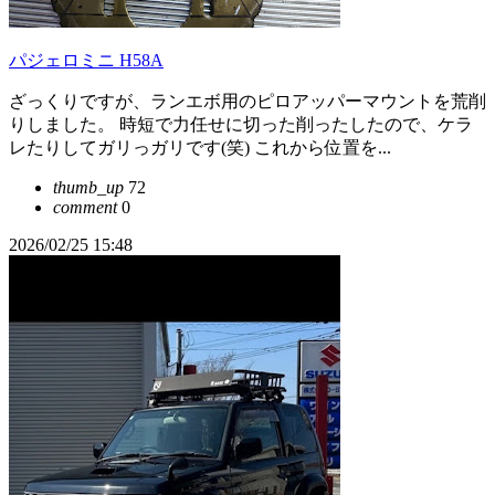
パジェロミニ H58A
ざっくりですが、ランエボ用のピロアッパーマウントを荒削
りしました。 時短で力任せに切った削ったしたので、ケラ
レたりしてガリっガリです(笑) これから位置を...
thumb_up
72
comment
0
2026/02/25 15:48