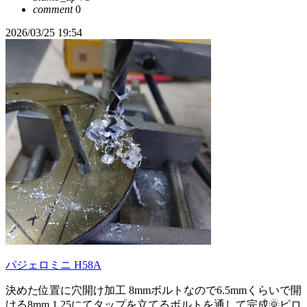
comment
0
2026/03/25 19:54
パジェロミニ H58A
決めた位置に穴開け加工 8mmボルトなので6.5mmくらいで開
ける8mm 1.25にてタップを立てるボルトを通して完成🌞ピロ