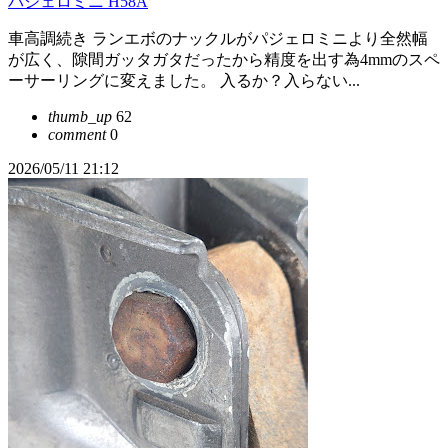
パジェロミニ H58A
車高調続き ランエボのナックルがパジェロミニより全然幅
が広く、隙間ガッタガタだったから精度を出す為4mmのスペ
ーサーリングに変えました。 入るか？入らない...
thumb_up
62
comment
0
2026/05/11 21:12