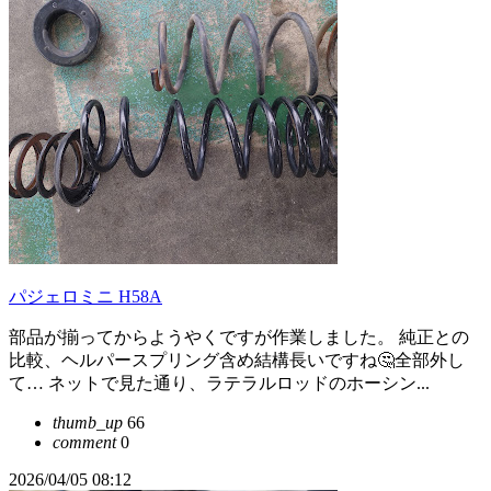
パジェロミニ H58A
部品が揃ってからようやくですが作業しました。 純正との
比較、ヘルパースプリング含め結構長いですね🤔全部外し
て… ネットで見た通り、ラテラルロッドのホーシン...
thumb_up
66
comment
0
2026/04/05 08:12