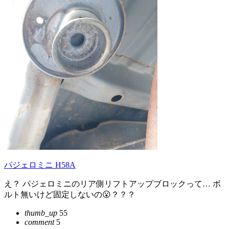
パジェロミニ H58A
え？ パジェロミニのリア側リフトアップブロックって… ボ
ルト無いけど固定しないの😮？？？
thumb_up
55
comment
5