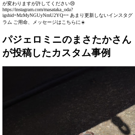
が変わりますが許してください😢
https://instagram.com/masataka_oda?
igshid=MzMyNGUyNmU2YQ== あまり更新しないインスタグ
ラム ご用命、メッセージはこちらに☀️
パジェロミニのまさたかさん
が投稿したカスタム事例