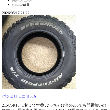
thumb_up
64
comment
0
2026/05/17 21:22
パジェロミニ H58A
215/75R15 …甘えです😅 ぶっちゃけ今の235でも問題無いの