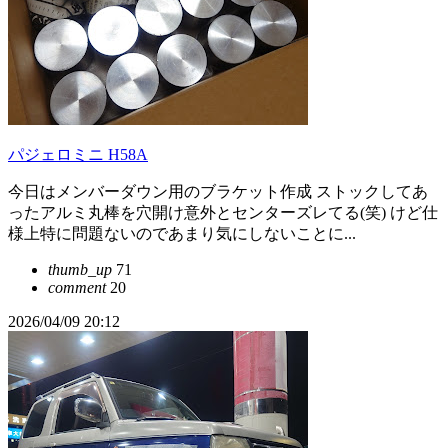
パジェロミニ H58A
今日はメンバーダウン用のブラケット作成 ストックしてあ
ったアルミ丸棒を穴開け意外とセンターズレてる(笑) けど仕
様上特に問題ないのであまり気にしないことに...
thumb_up
71
comment
20
2026/04/09 20:12