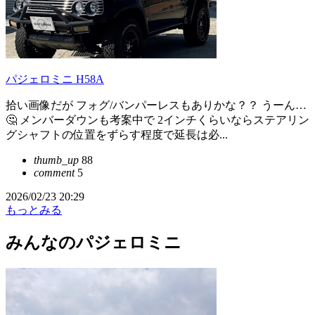
パジェロミニ H58A
拾い画像だが フォグ/バンパーレスもありかな？？ うーん…
🤔 メンバーダウンも考案中で 2インチくらいならステアリン
グシャフトの位置をずらす程度で延長は必...
thumb_up
88
comment
5
2026/02/23 20:29
もっとみる
みんなのパジェロミニ