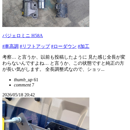
パジェロミニ H58A
#車高調
#リフトアップ
#ローダウン
#加工
考察… と言うか、以前も投稿したように 見た感じ全長が変
わらないんですよね… と言うか、この状態ですと純正の方
が長い気がします。 全長調整式なので、ショッ...
thumb_up
61
comment
7
2026/05/18 20:42