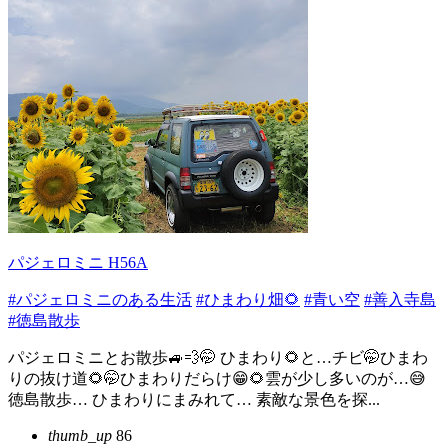
パジェロミニ H56A
#パジェロミニのある生活
#ひまわり畑🌻
#青い空
#善入寺島
#徳島散歩
パジェロミニとお散歩🚙💨🤭 ひまわり🌻と…チビ🤭ひまわ
りの抜け道🌻🤭ひまわりだらけ😁🌻雲が少し多いのが…😅
徳島散歩… ひまわりにまみれて… 素敵な景色を探...
thumb_up
86