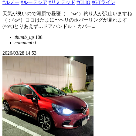
#ルノー
#ルーテシア
#リミテッド
#CLIO
#GTライン
天気が良いので河原で昼寝（；^ω^）釣り人が沢山いますね
（；^ω^）ココはたまに〜ヘリのホバーリングが見れます
(^o^;)とりあえず…ドアハンドル・カバー...
thumb_up
108
comment
0
2026/03/28 14:53