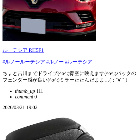
ルーテシア RH5F1
#ルノールーテシア
#ルノー
#ルーテシア
ちょと吉川までドライブ(^o^;)青空に映えます(^o^;)バックの
フェンダー感が良い(^o^;)ミラーたたんだまま…(；´∀｀)
thumb_up
111
comment
0
2026/03/21 19:02