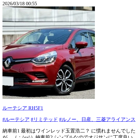
2026/03/18 00:55
ルーテシア RH5F1
#ルーテシア
#リミテッド
#ルノー、日産、三菱アライアンス
納車前1 最初はワインレッド玉置浩二？ に慣れませんでした
が…（；^ω^）納車前2 シンプルなのでオジサンに丁度良い