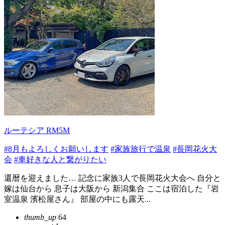
ルーテシア RM5M
#8月もよろしくお願いします
#家族旅行で温泉
#長岡花火大
会
#車好きな人と繋がりたい
還暦を迎えました… 記念に家族3人で長岡花火大会へ 自分と
嫁は仙台から 息子は大阪から 新潟集合 ここは宿泊した『岩
室温泉 濱松屋さん』 部屋の中にも露天...
thumb_up
64