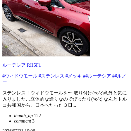
ルーテシア RH5F1
#ウィドウモール
#ステンレス
#メッキ
##ルーテシア
##ルノ
ー
ステンレス！ウィドウモールを〜 取り付け(^o^;)意外と気に
入りました…立体的な造りなのでぴったり(^o^;) なんとトル
コ共和国から、日本へたった３日...
thumb_up
122
comment
3
2026/07/31 10:06