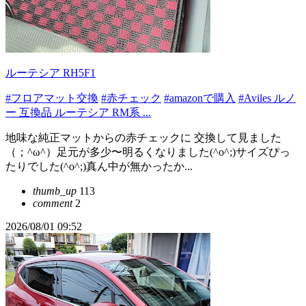
ルーテシア RH5F1
#フロアマット交換
#赤チェック
#amazonで購入
#Aviles ルノ
ー 互換品 ルーテシア RM系 ...
地味な純正マットからの赤チェックに 交換して見ました
（；^ω^）足元が多少〜明るくなりました(^o^;)サイズぴっ
たりでした(^o^;)真ん中が無かったか...
thumb_up
113
comment
2
2026/08/01 09:52