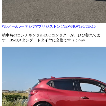
#ルノー
#ルーテシア
#ブリジストン
#NEWNO
#195/55R16
納車時のコンチネンタルECOコンタクトが…ひび割れてま
す。BSのスタンダードタイヤに交換です（；^ω^）