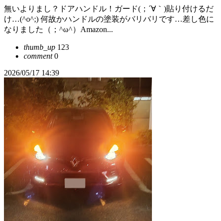
無いよりまし？ドアハンドル！ガード(；´∀｀)貼り付けるだ
け…(^o^;) 何故かハンドルの塗装がバリバリです…差し色に
なりました（；^ω^）Amazon...
thumb_up
123
comment
0
2026/05/17 14:39