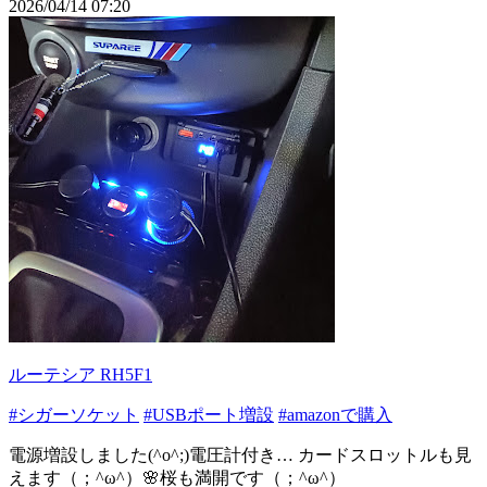
2026/04/14 07:20
ルーテシア RH5F1
#シガーソケット
#USBポート増設
#amazonで購入
電源増設しました(^o^;)電圧計付き… カードスロットルも見
えます（；^ω^）🌸桜も満開です（；^ω^）