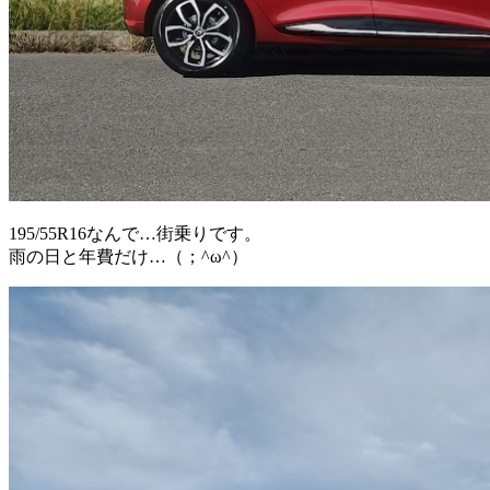
195/55R16なんで…街乗りです。
雨の日と年費だけ…（；^ω^）