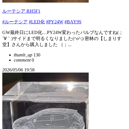
ルーテシア RH5F1
#ルーテシア
#LED化
#PY24W
#BAY9S
GW最終日にLED化…PY24W変わったバルブなんですね(；
´∀｀)サイドまで明るくなりました(^o^;) 密林の【しまりす
堂】さんから購入しました （；...
thumb_up
130
comment
0
2026/05/06 19:58