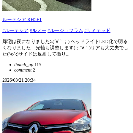
ルーテシア RH5F1
#ルーテシア
#ルノー
#ルージュフラム
#リミテッド
帰宅は夜になりましたΣ(´∀｀；) ヘッドライトLED化で明る
くなりました…光軸も調整します(；´∀｀)リアも大丈夫でし
た(^o^;)サイドは反射して撮り...
thumb_up
115
comment
2
2026/03/21 20:34