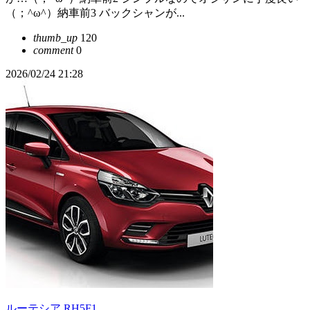
（；^ω^）納車前3 バックシャンが...
thumb_up
120
comment
0
2026/02/24 21:28
ルーテシア RH5F1