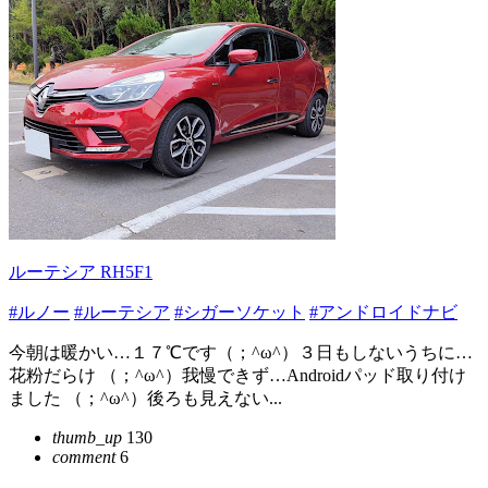
ルーテシア RH5F1
#ルノー
#ルーテシア
#シガーソケット
#アンドロイドナビ
今朝は暖かい…１７℃です（；^ω^）３日もしないうちに…
花粉だらけ （；^ω^）我慢できず…Androidパッド取り付け
ました （；^ω^）後ろも見えない...
thumb_up
130
comment
6