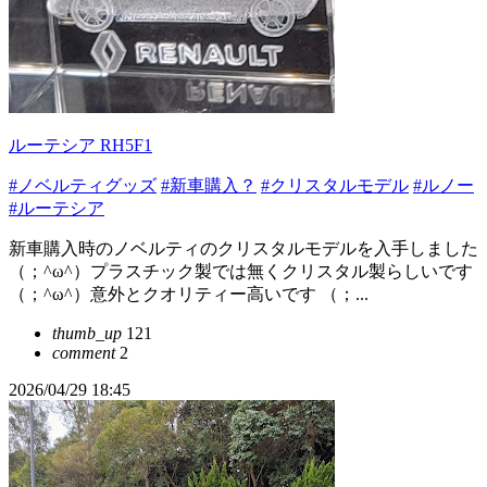
ルーテシア RH5F1
#ノベルティグッズ
#新車購入？
#クリスタルモデル
#ルノー
#ルーテシア
新車購入時のノベルティのクリスタルモデルを入手しました
（；^ω^）プラスチック製では無くクリスタル製らしいです
（；^ω^）意外とクオリティー高いです （；...
thumb_up
121
comment
2
2026/04/29 18:45