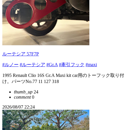
ルーテシア 57F7P
#ルノー
#ルーテシア
#Gr.A
#牽引フック
#maxi
1995 Renault Clio 16S Gr.A Maxi kit car用のトーフック取り付
け。パーツNo.77 11 127 318
thumb_up
24
comment
0
2026/08/07 22:24