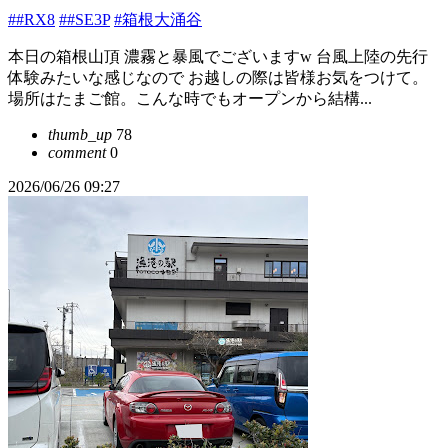
##RX8
##SE3P
#箱根大涌谷
本日の箱根山頂 濃霧と暴風でございますw 台風上陸の先行
体験みたいな感じなので お越しの際は皆様お気をつけて。
場所はたまご館。こんな時でもオープンから結構...
thumb_up
78
comment
0
2026/06/26 09:27