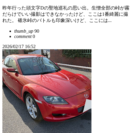
昨年行った頭文字Dの聖地巡礼の思い出。生憎全部の峠が霧
だらけでいい撮影はできなかったけど、ここは1番綺麗に撮
れた。 碓氷峠のバトルも印象深いけど、ここには...
thumb_up
90
comment
0
2026/02/17 16:52