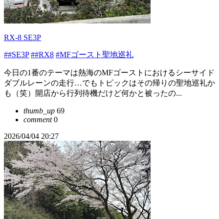
RX-8 SE3P
##SE3P
##RX8
#MFゴースト聖地巡礼
今日の1番のテーマは熱海のMFゴーストにおけるシーサイド
ダブルレーンの走行…でもトピックはその帰りの聖地巡礼か
も（笑）開店から行列待機だけど何かと被ったの...
thumb_up
69
comment
0
2026/04/04 20:27