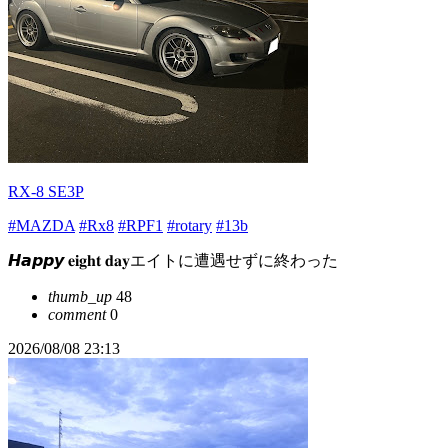
RX-8 SE3P
#MAZDA
#Rx8
#RPF1
#rotary
#13b
𝙃𝙖𝙥𝙥𝙮 𝐞𝐢𝐠𝐡𝐭 𝐝𝐚𝐲エイトに遭遇せずに終わった
thumb_up
48
comment
0
2026/08/08 23:13