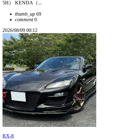
5H） KENDA（...
thumb_up
69
comment
0
2026/08/09 00:12
RX-8