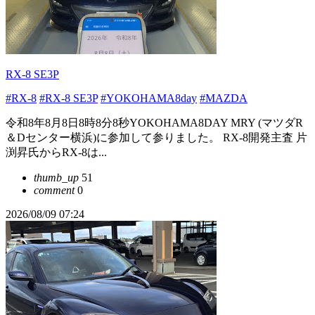
RX-8 SE3P
#RX-8
#RX-8 SE3P
#YOKOHAMA8day
#MAZDA
令和8年8月8日8時8分8秒YOKOHAMA8DAY MRY (マツダR
＆Dセンター横浜)に参加して参りました。 RX-8開発主査 片
渕昇氏からRX-8は...
thumb_up
51
comment
0
2026/08/09 07:24