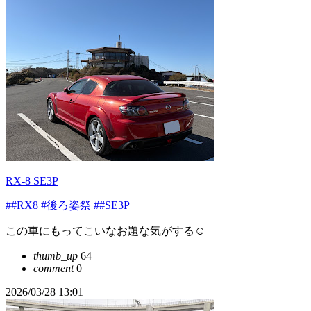
RX-8 SE3P
##RX8
#後ろ姿祭
##SE3P
この車にもってこいなお題な気がする☺️
thumb_up
64
comment
0
2026/03/28 13:01