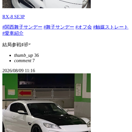
RX-8 SE3P
#関西舞子サンデー
#舞子サンデー
#オフ会
#触媒ストレート
#愛車紹介
結局参戦ꉂ🤣𐤔
thumb_up
36
comment
7
2026/08/09 11:16