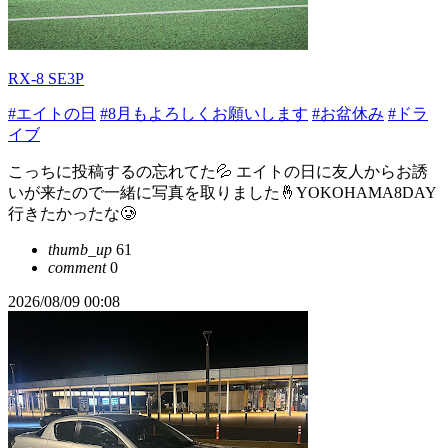
RX-8 SE3P
#エイトの日
#8月もよろしくお願いします
#お盆休み
#ドラ
イブ
こっちに投稿するの忘れてた💦 エイトの日に友人からお誘
いが来たので一緒に写真を取りました🤞YOKOHAMA8DAY
行きたかったな🥲
thumb_up
61
comment
0
2026/08/09 00:08