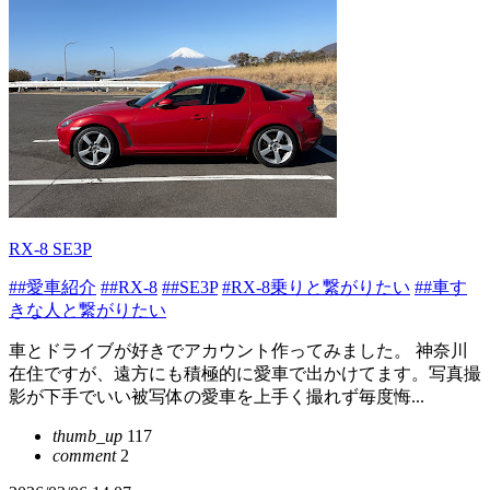
RX-8 SE3P
##愛車紹介
##RX-8
##SE3P
#RX-8乗りと繋がりたい
##車す
きな人と繋がりたい
車とドライブが好きでアカウント作ってみました。 神奈川
在住ですが、遠方にも積極的に愛車で出かけてます。写真撮
影が下手でいい被写体の愛車を上手く撮れず毎度悔...
thumb_up
117
comment
2