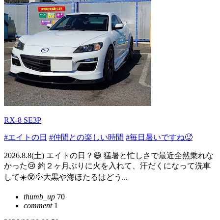
RX-8 SE3P
#エイトの日
#仲間との楽しい時間
#毎日暑いですね🥵
2026.8.8(土) エイトの日？😄 猛暑と忙しさで最近全然乗れな
かった😢 約２ヶ月ぶりに火を入れて、汗だくになって洗車
して☀️😵💦大黒や海ほたるはどう...
thumb_up
70
comment
1