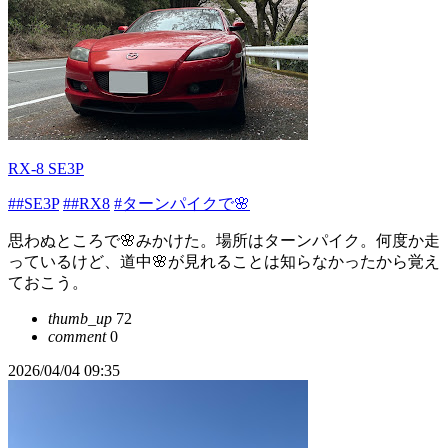
RX-8 SE3P
##SE3P
##RX8
#ターンパイクで🌸
思わぬところで🌸みかけた。場所はターンパイク。何度か走
っているけど、道中🌸が見れることは知らなかったから覚え
ておこう。
thumb_up
72
comment
0
2026/04/04 09:35