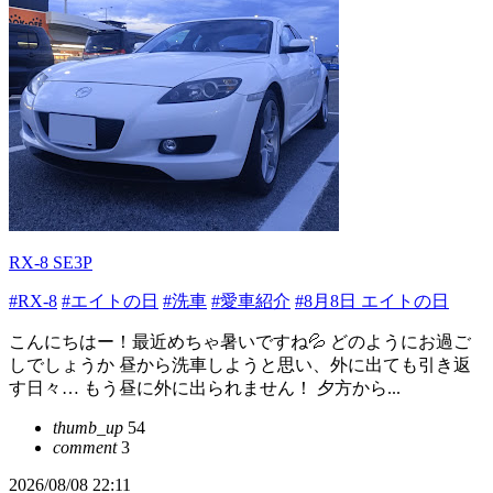
RX-8 SE3P
#RX-8
#エイトの日
#洗車
#愛車紹介
#8月8日 エイトの日
こんにちはー！最近めちゃ暑いですね💦 どのようにお過ご
しでしょうか 昼から洗車しようと思い、外に出ても引き返
す日々… もう昼に外に出られません！ 夕方から...
thumb_up
54
comment
3
2026/08/08 22:11