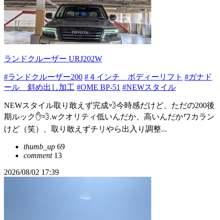
ランドクルーザー URJ202W
#ランドクルーザー200
#４インチ ボディーリフト
#ガナド
ール 斜め出し加工
#OME BP-51
#NEWスタイル
NEWスタイル取り敢えず完成💨今時感だけど、ただの200後
期ルック✋💨.wクオリティ低いんだか、高いんだかワカラン
けど（笑）、取り敢えずチリやら出入り調整...
thumb_up
69
comment
13
2026/08/02 17:39