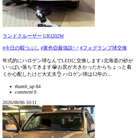
ランドクルーザー URJ202W
#今日の暇つぶし
#黄色🟡最強説^ ^
#フォグランプ球交換
年式的にハロゲン球なんでLEDに交換します♪北海道の砂が
いっぱい落ちてきます😭お尻が大きかったからちょっと着
くか心配したけど大丈夫👌 ハロゲン球は12年の...
thumb_up
84
comment
0
2026/08/06 10:11