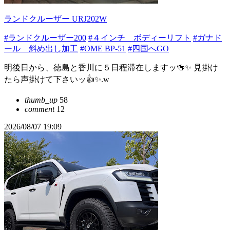
ランドクルーザー URJ202W
#ランドクルーザー200
#４インチ ボディーリフト
#ガナド
ール 斜め出し加工
#OME BP-51
#四国へGO
明後日から、徳島と香川に５日程滞在しますッ🍻✨ 見掛け
たら声掛けて下さいッ👍✨.w
thumb_up
58
comment
12
2026/08/07 19:09