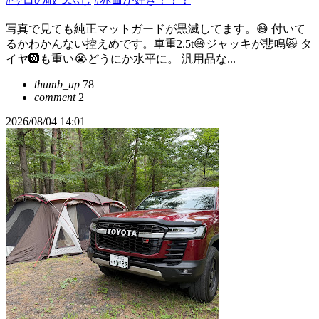
写真で見ても純正マットガードが黒滅してます。😅 付いて
るかわかんない控えめです。車重2.5t😅ジャッキが悲鳴🙀 タ
イヤ🛞も重い😭どうにか水平に。 汎用品な...
thumb_up
78
comment
2
2026/08/04 14:01