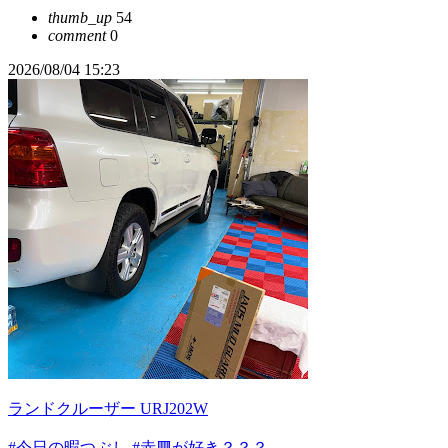
thumb_up
54
comment
0
2026/08/04 15:23
ランドクルーザー URJ202W
#今日の暇つぶし
#赤🟥が好き？？？