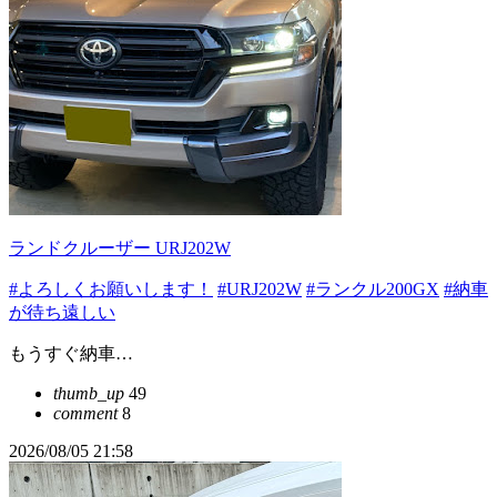
ランドクルーザー URJ202W
#よろしくお願いします！
#URJ202W
#ランクル200GX
#納車
が待ち遠しい
もうすぐ納車…
thumb_up
49
comment
8
2026/08/05 21:58