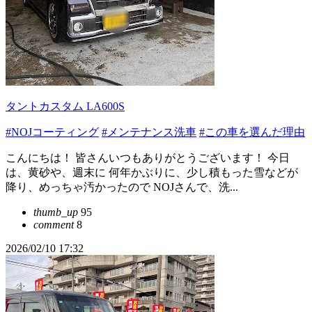
タントカスタム LA600S
#NOJコーティング
#メンテナンス洗車
#この車を選んだ理由
こんにちは！ 皆さんいつもありがとうございます！ 今日
は、黄砂や、週末に 何年かぶりに、少し積もった雪などが
降り、めっちゃ汚かったので NOJさんで、洗...
thumb_up
95
comment
8
2026/02/10 17:32