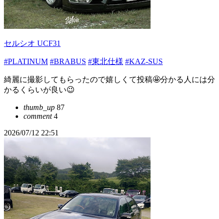
セルシオ UCF31
#PLATINUM
#BRABUS
#東北仕様
#KAZ-SUS
綺麗に撮影してもらったので嬉しくて投稿🤩分かる人には分
かるくらいが良い😉
thumb_up
87
comment
4
2026/07/12 22:51