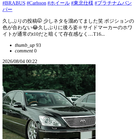
#BRABUS
#Carlsson
#ホイール
#東北仕様
#プラチナムバン
パー
久しぶりの投稿🤭 少しネタを溜めてました笑 ポジションの
色が合わない😂久しぶりに後ろ姿🔆サイドマーカーのホワ
イトが通常のt10だと暗くて存在感なく…T16...
thumb_up
93
comment
0
2026/08/04 00:22