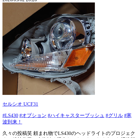
セルシオ UCF31
#LS430
#オプション
#ハイキャスターブッシュ
#グリル
#寒
波到来！
久々の投稿笑 頼まれ物でLS430のヘッドライトのプロジェク