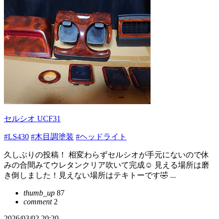
セルシオ UCF31
#LS430
#木目調塗装
#ヘッドライト
久しぶりの投稿！ 相変わらずセルシオが手元にないので休
みの合間みてウレタンクリア吹いて完成☺️ 見える場所は磨
き倒しました！見えない場所はテキトーです🤣 ...
thumb_up
87
comment
2
2026/03/02 20:20