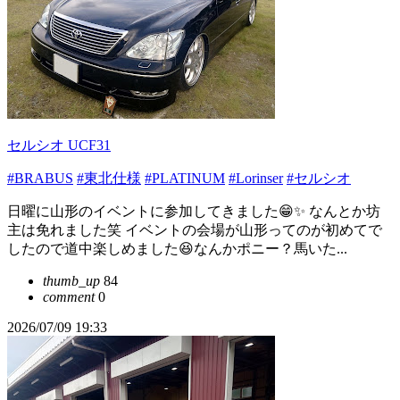
セルシオ UCF31
#BRABUS
#東北仕様
#PLATINUM
#Lorinser
#セルシオ
日曜に山形のイベントに参加してきました😁✨ なんとか坊
主は免れました笑 イベントの会場が山形ってのが初めてで
したので道中楽しめました😆なんかポニー？馬いた...
thumb_up
84
comment
0
2026/07/09 19:33