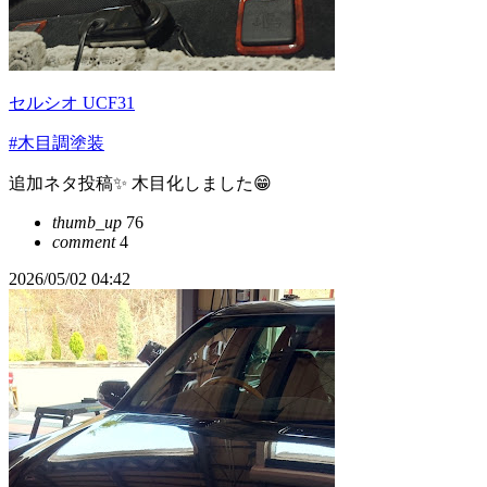
セルシオ UCF31
#木目調塗装
追加ネタ投稿✨ 木目化しました😁
thumb_up
76
comment
4
2026/05/02 04:42