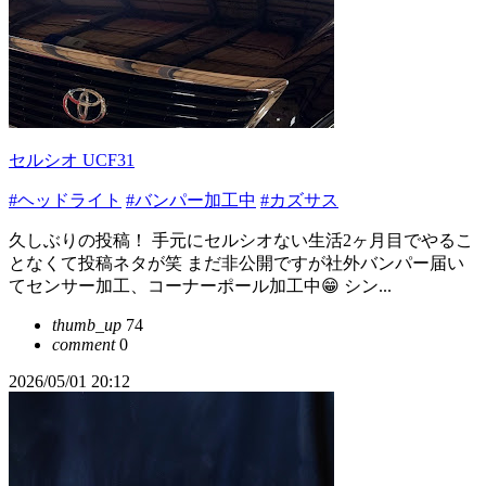
セルシオ UCF31
#ヘッドライト
#バンパー加工中
#カズサス
久しぶりの投稿！ 手元にセルシオない生活2ヶ月目でやるこ
となくて投稿ネタが笑 まだ非公開ですが社外バンパー届い
てセンサー加工、コーナーポール加工中😁 シン...
thumb_up
74
comment
0
2026/05/01 20:12