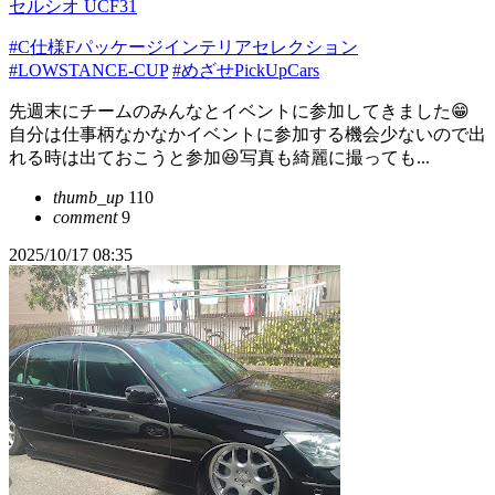
セルシオ UCF31
#C仕様Fパッケージインテリアセレクション
#LOWSTANCE-CUP
#めざせPickUpCars
先週末にチームのみんなとイベントに参加してきました😁
自分は仕事柄なかなかイベントに参加する機会少ないので出
れる時は出ておこうと参加😆写真も綺麗に撮っても...
thumb_up
110
comment
9
2025/10/17 08:35