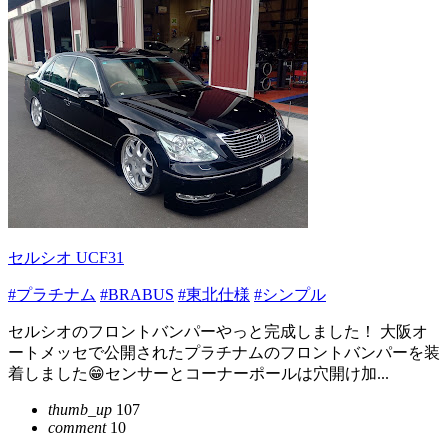
セルシオ UCF31
#プラチナム
#BRABUS
#東北仕様
#シンプル
セルシオのフロントバンパーやっと完成しました！ 大阪オ
ートメッセで公開されたプラチナムのフロントバンパーを装
着しました😁センサーとコーナーポールは穴開け加...
thumb_up
107
comment
10