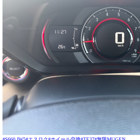
#S660 JW5
#エスロク
#ホイール交換
#TE37
#無限MUGEN