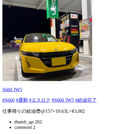
S660 JW5
#S660
#通勤
#エスロク
#S660 JW5
#給油完了
仕事帰りの給油😎@157×19.63L=¥3,082
thumb_up
202
comment
2