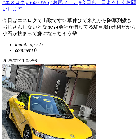
#エスロク
#S660 JW5
#お尻フェチ
#今日も一日よろしくお願
いします
今日はエスロクで出勤です✨ 草伸びて来たから除草剤撒き
おじさんしないとなぁ💦(会社が借りてる駐車場) 砂利だから
小石が挟まって嫌になっちゃう😅
thumb_up
227
comment
0
2025/07/11 08:56