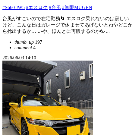
#S660 JW5
#エスロク
#台風
#無限MUGEN
台風がすごいので在宅勤務🌀 エスロク乗れないのは寂しい
けど、こんな日はガレージで休ませてあげないとね💦どこか
ら捻出するか… いや、ほんとに再販するのか💦 ...
thumb_up
197
comment
4
2026/06/03 14:10