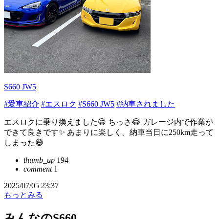
S660 JW5
#愛車紹介
#エスロク
#S660 JW5
#納車されました
エスロクに乗り換えました😁 ちっさ😂 ガレージ内で作業が
できて良きです✨ あまりに楽しく、納車当日に250km走って
しまった😅
thumb_up
194
comment
1
2025/07/05 23:37
もっとみる
みんなのS660