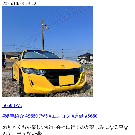
2025/10/29 23:22
S660 JW5
#愛車紹介
#S660 JW5
#エスロク
#通勤
#S660
めちゃくちゃ楽しい😆✨ 会社に行くのが楽しみになる車な
んて、中々ない😂