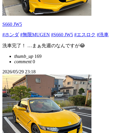
S660 JW5
#ホンダ
#無限MUGEN
#S660 JW5
#エスロク
#洗車
洗車完了！ …まぁ先週のなんですが😂
thumb_up
169
comment
0
2026/05/29 23:18