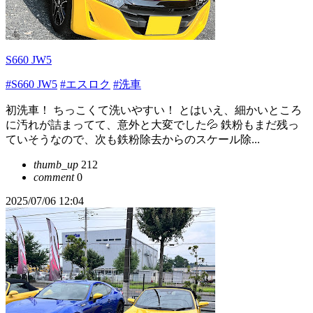
S660 JW5
#S660 JW5
#エスロク
#洗車
初洗車！ ちっこくて洗いやすい！ とはいえ、細かいところ
に汚れが詰まってて、意外と大変でした💦 鉄粉もまだ残っ
ていそうなので、次も鉄粉除去からのスケール除...
thumb_up
212
comment
0
2025/07/06 12:04