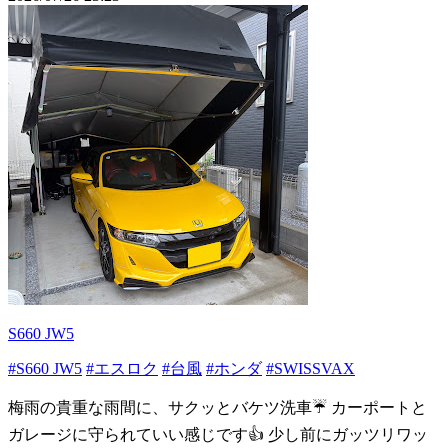
S660 JW5
#S660 JW5
#エスロク
#台風
#ホンダ
#SWISSVAX
梅雨の貴重な雨間に、サクッとバケツ洗車☔️ カーポートと
ガレージに守られていい感じです👍 少し前にガッツリワッ