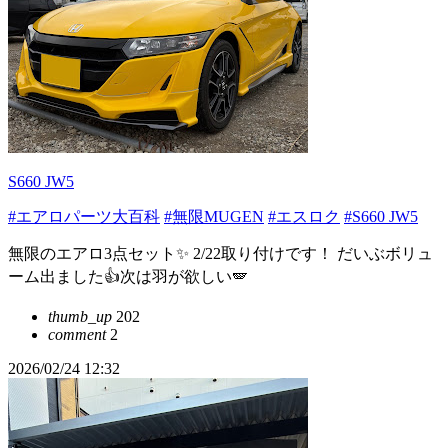
S660 JW5
#エアロパーツ大百科
#無限MUGEN
#エスロク
#S660 JW5
無限のエアロ3点セット✨ 2/22取り付けです！ だいぶボリュ
ーム出ました👍次は羽が欲しい🪽
thumb_up
202
comment
2
2026/02/24 12:32