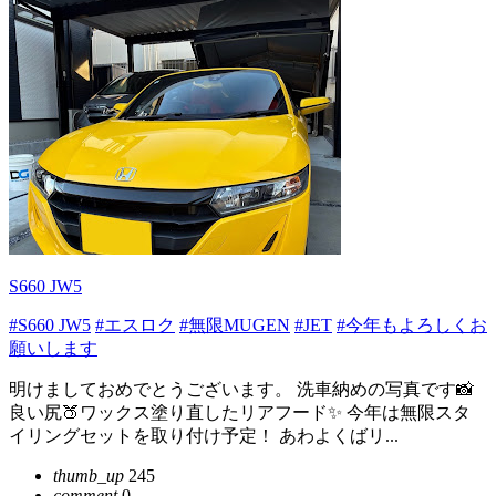
S660 JW5
#S660 JW5
#エスロク
#無限MUGEN
#JET
#今年もよろしくお
願いします
明けましておめでとうございます。 洗車納めの写真です📸
良い尻🍑ワックス塗り直したリアフード✨ 今年は無限スタ
イリングセットを取り付け予定！ あわよくばリ...
thumb_up
245
comment
0