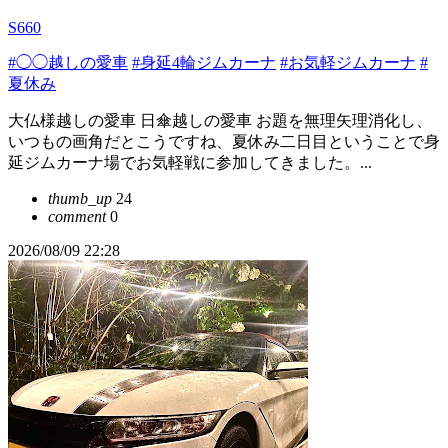
S660
#◯◯越しの愛車
#身延4輪ジムカーナ
#お気軽ジムカーナ
#
夏休み
大仏様越しの愛車 日傘越しの愛車 お題を無理矢理消化し、
いつもの画角だとこうですね、夏休み二日目ということで身
延ジムカーナ場でお気軽戦に参加してきました。...
thumb_up
24
comment
0
2026/08/09 22:28