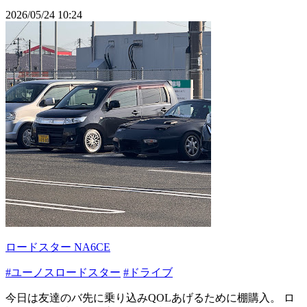
2026/05/24 10:24
ロードスター NA6CE
#ユーノスロードスター
#ドライブ
今日は友達のバ先に乗り込みQOLあげるために棚購入。 ロ