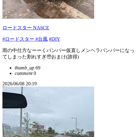
ロードスター NA6CE
#ロードスター
#台風
#DIY
雨の中仕方なーーくバンパー仮直しメンヘラバンパーになっ
てしまった割れすぎ🥹おまけ(誰得)
thumb_up
69
comment
0
2026/06/08 20:19