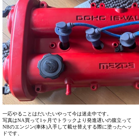
一応やることはだいたいやって今は迷走中です。
写真はNA買って1ヶ月でトラックより発進遅いの腹立って
NBのエンジン(車体)入手して載せ替えする際に塗ったヘッ
ドです、