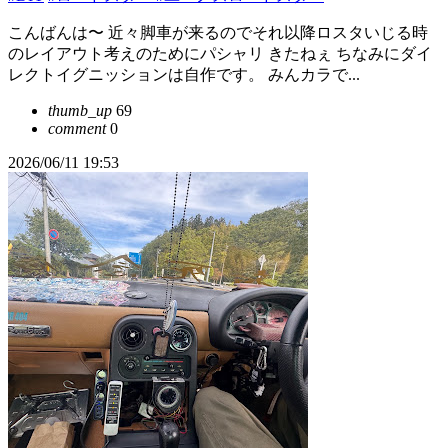
こんばんは〜 近々脚車が来るのでそれ以降ロスタいじる時
のレイアウト考えのためにパシャリ きたねぇ ちなみにダイ
レクトイグニッションは自作です。 みんカラで...
thumb_up
69
comment
0
2026/06/11 19:53