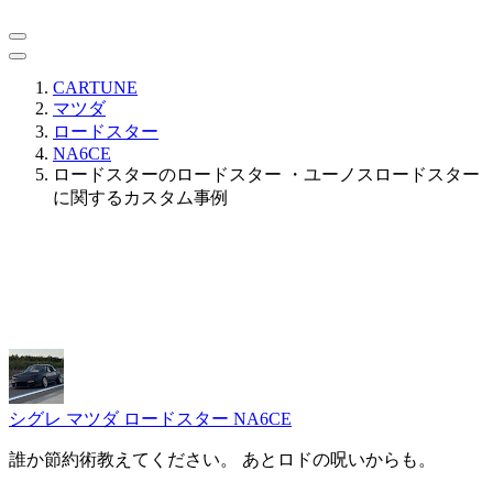
CARTUNE
マツダ
ロードスター
NA6CE
ロードスターのロードスター ・ユーノスロードスター
に関するカスタム事例
シグレ
マツダ ロードスター NA6CE
誰か節約術教えてください。 あとロドの呪いからも。