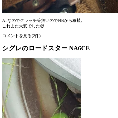
ATなのでクラッチ等無いのでNBから移植。
これまた大変でした😅
コメントを見る(2件)
シグレのロードスター NA6CE