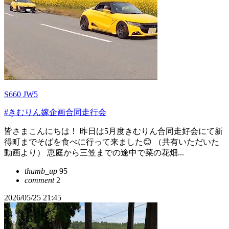
S660 JW5
#きむりん嫁企画合同走行会
皆さまこんにちは！ 昨日は5月度きむりん合同走好会にて新
得町までそばを食べに行って来ました😊 （共有いただいた
動画より） 恵庭から三笠までの途中で菜の花畑...
thumb_up
95
comment
2
2026/05/25 21:45