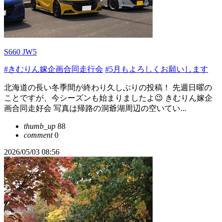
S660 JW5
#きむりん嫁企画合同走行会
#5月もよろしくお願いします
北海道の長い冬季間が終わり久しぶりの投稿！ 先週日曜の
ことですが、今シーズンも始まりましたよ😉 きむりん嫁企
画合同走好会 写真は帰路の洞爺湖周辺の空いてい...
thumb_up
88
comment
0
2026/05/03 08:56