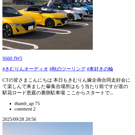
S660 JW5
#きむりんオーディオ
#秋のツーリング
#車好きの輪
CTの皆さまこんにちは 本日もきむりん嫁企画合同走好会に
て楽しんで来ました😁集合場所はもう当たり前ですが道の
駅花ロード恵庭の裏側駐車場 ここからスタートで...
thumb_up
75
comment
2
2025/09/28 20:56