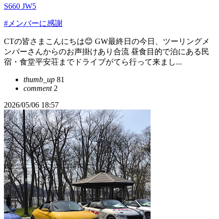
S660 JW5
#メンバーに感謝
CTの皆さまこんにちは😊 GW最終日の今日、ツーリングメ
ンバーさんからのお声掛けあり合流 昼食目的で泊にある民
宿・食堂平安荘までドライブがてら行って来まし...
thumb_up
81
comment
2
2026/05/06 18:57