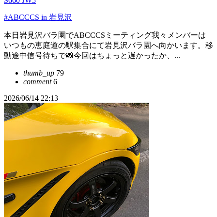
S660 JW5
#ABCCCS in 岩見沢
本日岩見沢バラ園でABCCCSミーティング我々メンバーは
いつもの恵庭道の駅集合にて岩見沢バラ園へ向かいます。移
動途中信号待ちで📸今回はちょっと遅かったか、...
thumb_up
79
comment
6
2026/06/14 22:13