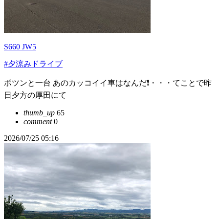
S660 JW5
#夕涼みドライブ
ポツンと一台 あのカッコイイ車はなんだ❗️・・・てことで昨
日夕方の厚田にて
thumb_up
65
comment
0
2026/07/25 05:16