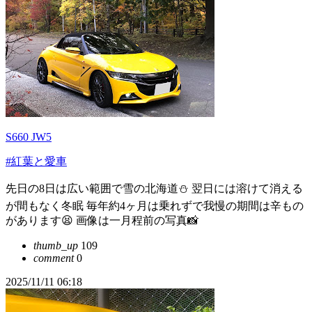
S660 JW5
#紅葉と愛車
先日の8日は広い範囲で雪の北海道⛄️ 翌日には溶けて消える
が間もなく冬眠 毎年約4ヶ月は乗れずで我慢の期間は辛もの
があります😫 画像は一月程前の写真📸
thumb_up
109
comment
0
2025/11/11 06:18