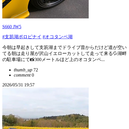
S660 JW5
#支笏湖ポロピナイ
#オコタンペ湖
今朝は早起きして支笏湖までドライブ昔からだけど道が空い
てる朝は走り屋が沢山イエローカットして走って来る💦湖畔
の駐車場にて📸300メートルほど上のオコタンペ...
thumb_up
72
comment
0
2026/05/31 19:57