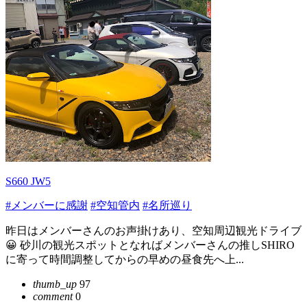
S660 JW5
#メンバーに感謝
#空知管内
#名所巡り
昨日はメンバーさんのお声掛けあり、空知周辺観光ドライブ
😀 砂川の観光スポットとなればメンバーさんの推しSHIRO
に寄って時間調整してからの早めの昼食先へ上...
thumb_up
97
comment
0