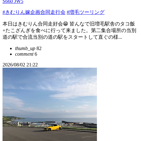
S660 JW5
#きむりん嫁企画合同走行会
#増毛ツーリング
本日はきむりん合同走好会😁 皆んなで旧増毛駅舎のタコ飯
+たこざんぎを食べに行って来ました。第二集合場所の当別
道の駅で合流当別の道の駅をスタートして直ぐの様...
thumb_up
82
comment
6
2026/08/02 21:22