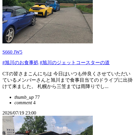
S660 JW5
#旭川のお食事処
#旭川のジェットコースターの道
CTの皆さまこんにちは 今日はいつも仲良くさせていただい
ているメンバーさんと旭川まで食事目当てのドライブに出掛
けて来ました。 札幌から三笠までは雨降りでし...
thumb_up
77
comment
4
2026/07/19 23:00