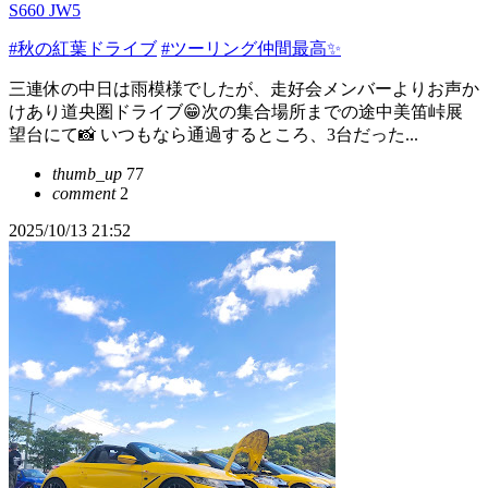
S660 JW5
#秋の紅葉ドライブ
#ツーリング仲間最高✨
三連休の中日は雨模様でしたが、走好会メンバーよりお声か
けあり道央圏ドライブ😁次の集合場所までの途中美笛峠展
望台にて📸 いつもなら通過するところ、3台だった...
thumb_up
77
comment
2
2025/10/13 21:52