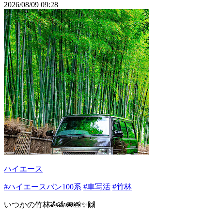
2026/08/09 09:28
ハイエース
#ハイエースバン100系
#車写活
#竹林
いつかの竹林🎋🎋🚐📸✨🙌