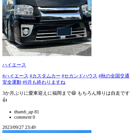
ハイエース
#ハイエース
#カスタムカー
#セカンドハウス
#秋の全国交通
安全運動
#9月も終わりますね
3か月ぶりに愛車迎えに福岡まで😆 もちろん帰りは自走です
👍
thumb_up
81
comment
0
2023/09/27 23:49