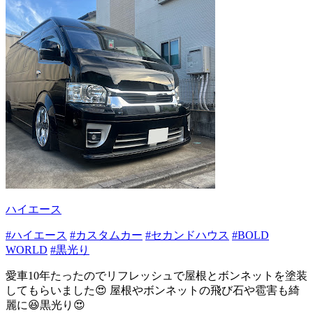
ハイエース
#ハイエース
#カスタムカー
#セカンドハウス
#BOLD
WORLD
#黒光り
愛車10年たったのでリフレッシュで屋根とボンネットを塗装
してもらいました😍 屋根やボンネットの飛び石や雹害も綺
麗に😆黒光り😍