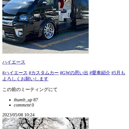
ハイエース
#ハイエース
#カスタムカー
#GWの思い出
#愛車紹介
#5月も
よろしくお願いします
この前のミーティングにて
thumb_up
87
comment
0
2023/05/08 10:24