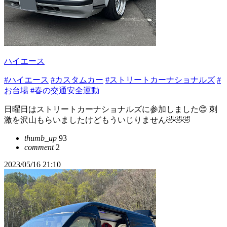
ハイエース
#ハイエース
#カスタムカー
#ストリートカーナショナルズ
#
お台場
#春の交通安全運動
日曜日はストリートカーナショナルズに参加しました😊 刺
激を沢山もらいましたけどもういじりません🤣🤣🤣
thumb_up
93
comment
2
2023/05/16 21:10