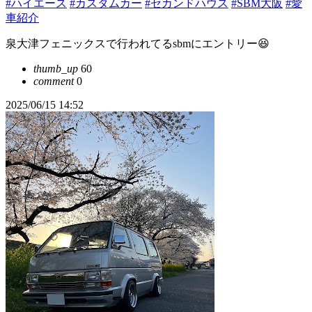
#ハイエース
#カスタムカー
#セカンドハウス
#SBM大阪
#愛
車紹介
泉大津フェニックスで行われてるsbmにエントリー😆
thumb_up
60
comment
0
2025/06/15 14:52