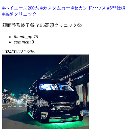
#ハイエース200系
#カスタムカー
#セカンドハウス
#6型仕様
#高須クリニック
顔面整形終了😆 YES高須クリニック👍
thumb_up
75
comment
0
2024/01/22 23:36