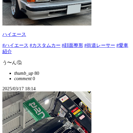
ハイエース
#ハイエース
#カスタムカー
#顔面整形
#街道レーサー
#愛車
紹介
う〜ん🤔
thumb_up
80
comment
0
2025/03/17 18:14