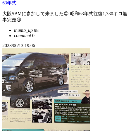
63年式
大阪SBMに参加して来ました😊 昭和63年式往復1,330キロ無
事完走😆
thumb_up
98
comment
0
2023/06/13 19:06