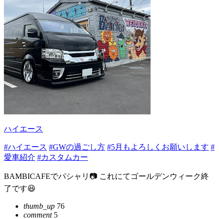
ハイエース
#ハイエース
#GWの過ごし方
#5月もよろしくお願いします
#
愛車紹介
#カスタムカー
BAMBICAFEでパシャリ📷 これにてゴールデンウィーク終
了です😆
thumb_up
76
comment
5