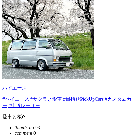
ハイエース
#ハイエース
#サクラと愛車
#目指せPickUpCars
#カスタムカ
ー
#街道レーサー
愛車と桜🌸
thumb_up
93
comment
0