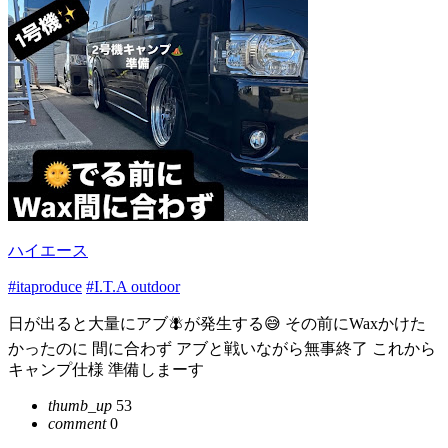
ハイエース
#itaproduce
#I.T.A outdoor
日が出ると大量にアブ🪰が発生する😅 その前にWaxかけた
かったのに 間に合わず アブと戦いながら無事終了 これから
キャンプ仕様 準備しまーす
thumb_up
53
comment
0