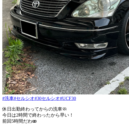
#洗車
#セルシオ
#30セルシオ
#UCF30
休日出勤終わってからの洗車🧼
今日は2時間で終わったから早い！
前回5時間だわ🫨