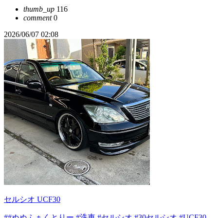
thumb_up
116
comment
0
2026/06/07 02:08
セルシオ UCF30
##ぬぬふぁくとりー
#洗車
#セルシオ
#30セルシオ
#UCF30