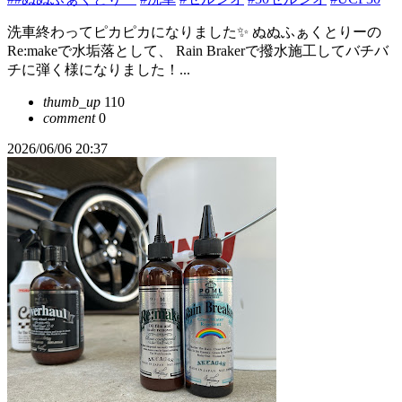
洗車終わってピカピカになりました✨ ぬぬふぁくとりーの
Re:makeで水垢落として、 Rain Brakerで撥水施工してバチバ
チに弾く様になりました！...
thumb_up
110
comment
0
2026/06/06 20:37