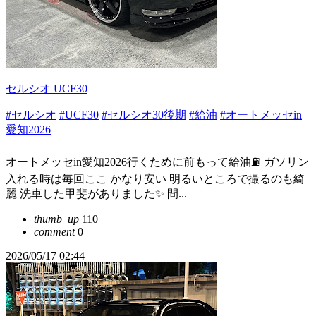
セルシオ UCF30
#セルシオ
#UCF30
#セルシオ30後期
#給油
#オートメッセin
愛知2026
オートメッセin愛知2026行くために前もって給油⛽️ ガソリン
入れる時は毎回ここ かなり安い 明るいところで撮るのも綺
麗 洗車した甲斐がありました✨ 間...
thumb_up
110
comment
0
2026/05/17 02:44