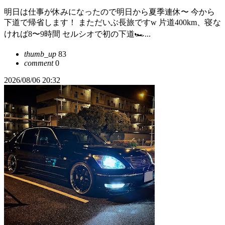
明日は仕事が休みになったので明日から夏季連休〜 今から
下道で帰省します！ まただいぶ長旅ですw 片道400km、寝な
ければ8〜9時間 セルシオで初の下道🏎...
thumb_up
83
comment
0
2026/08/06 20:32