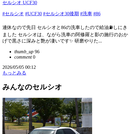
セルシオ UCF30
#セルシオ
#UCF30
#セルシオ30後期
#洗車
#86
連休なので先日 セルシオと86の洗車したので給油⛽️しにき
ました セルシオは、ながら洗車の阿修羅と影の施行のおか
げで黒さに深みと艶が凄いです✨ 研磨やりた...
thumb_up
96
comment
0
2026/05/05 00:12
もっとみる
みんなのセルシオ