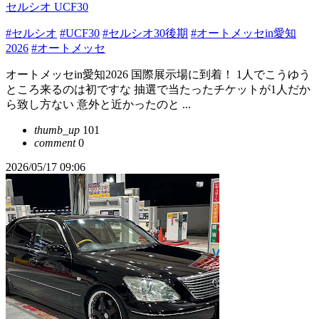
セルシオ UCF30
#セルシオ
#UCF30
#セルシオ30後期
#オートメッセin愛知
2026
#オートメッセ
オートメッセin愛知2026 国際展示場に到着！ 1人でこうゆう
ところ来るのは初ですな 抽選で当たったチケットが1人だか
ら致し方ない 意外と近かったのと ...
thumb_up
101
comment
0
2026/05/17 09:06