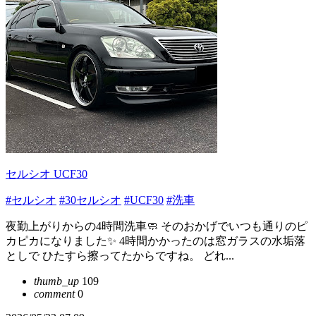
セルシオ UCF30
#セルシオ
#30セルシオ
#UCF30
#洗車
夜勤上がりからの4時間洗車🧼 そのおかげでいつも通りのピ
カピカになりました✨ 4時間かかったのは窓ガラスの水垢落
としで ひたすら擦ってたからですね。 どれ...
thumb_up
109
comment
0