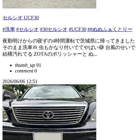
セルシオ UCF30
#洗車
#セルシオ
#30セルシオ
#UCF30
##ぬぬふぁくとりー
夜勤明けからの寝ずの4時間運転で茨城県に帰ってきました
そのまま洗車🧼 虫もかなり付いててやばい😅 台風のせいで
結構汚れてる ZOTAのポリッシャーと ぬ...
thumb_up
91
comment
0
2026/06/06 12:51