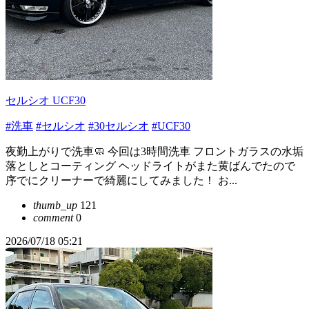
セルシオ UCF30
#洗車
#セルシオ
#30セルシオ
#UCF30
夜勤上がりで洗車🧼 今回は3時間洗車 フロントガラスの水垢
落としとコーティング ヘッドライトがまた黄ばんでたので
序でにクリーナーで綺麗にしてみました！ お...
thumb_up
121
comment
0
2026/07/18 05:21