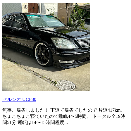
セルシオ UCF30
無事、帰省しました！ 下道で帰省でしたので 片道417km、
ちょこちょこ寝ていたので睡眠4〜5時間、 トータル全19時
間51分 運転は14〜15時間程度...