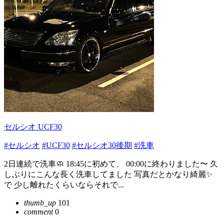
セルシオ UCF30
#セルシオ
#UCF30
#セルシオ30後期
#洗車
2日連続で洗車🧼 18:45に初めて、 00:00に終わりました〜 久
しぶりにこんな長く洗車してました 写真だとかなり綺麗✨
で 少し離れたくらいならそれで...
thumb_up
101
comment
0