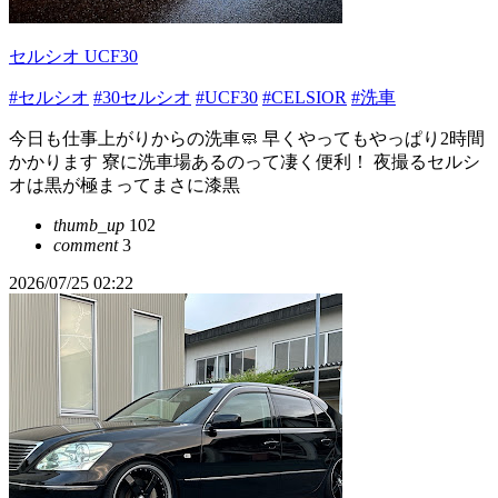
セルシオ UCF30
#セルシオ
#30セルシオ
#UCF30
#CELSIOR
#洗車
今日も仕事上がりからの洗車🧼 早くやってもやっぱり2時間
かかります 寮に洗車場あるのって凄く便利！ 夜撮るセルシ
オは黒が極まってまさに漆黒
thumb_up
102
comment
3
2026/07/25 02:22