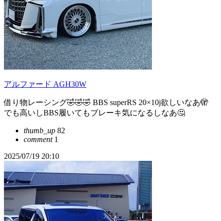
アルファード AGH30W
借り物レーシング🤣🤣🤣 BBS superRS 20×10j欲しいなあ🫣
でも高いしBBS履いてもブレーキ気になるしなあ🤔
thumb_up
82
comment
1
2025/07/19 20:10