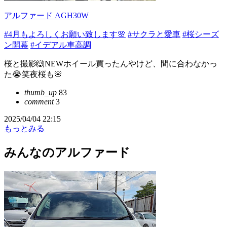
アルファード AGH30W
#4月もよろしくお願い致します🌸
#サクラと愛車
#桜シーズ
ン開幕
#イデアル車高調
桜と撮影🙆NEWホイール買ったんやけど、間に合わなかっ
た😭笑夜桜も🌸
thumb_up
83
comment
3
2025/04/04 22:15
もっとみる
みんなのアルファード