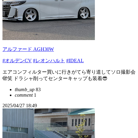
アルファード AGH30W
#オルデンCV
#レオンハルト
#IDEAL
エアコンフィルター買いに行きがてら寄り道してソロ撮影会
🫣笑 ドラシャ削ってセンターキャップも装着😎
thumb_up
83
comment
1
2025/04/27 18:49