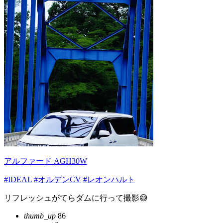
アルファード AGH30W
#IDEAL
#オルデンCV
#レオンハルト
リフレッシュがてらダムに行って撮影😅
thumb_up
86