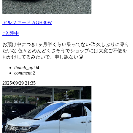
アルファード AGH30W
#入院中
お預け中につき1ヶ月半くらい乗ってない🙄 久しぶりに乗り
たいな 色々とめんどくさそうでショップには大変ご不便を
おかけしてるみたいで、申し訳ない🥲
thumb_up
94
comment
2
2025/09/29 21:35