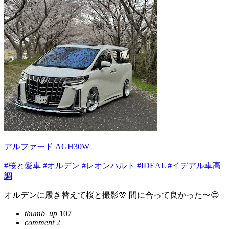
アルファード AGH30W
#桜と愛車
#オルデン
#レオンハルト
#IDEAL
#イデアル車高
調
オルデンに履き替えて桜と撮影🌸 間に合って良かった〜😍
thumb_up
107
comment
2