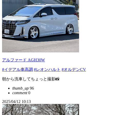
アルファード AGH30W
#イデアル車高調
#レオンハルト
#オルデンCV
朝から洗車してちょっと撮影📸
thumb_up
96
comment
0
2025/04/12 10:13