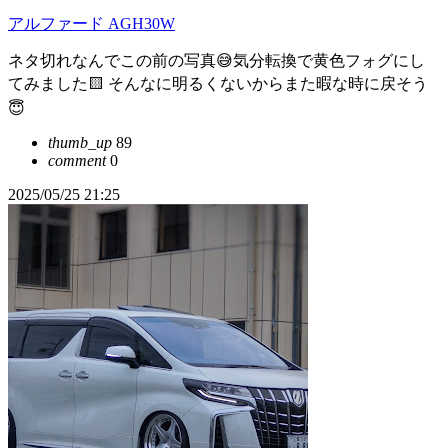
アルファード AGH30W
ネタ切れなんでこの前の写真😅気分転換で黄色フォグにし
てみました🟨 そんなに明るくないからまた暇な時に戻そう
😇
thumb_up
89
comment
0
2025/05/25 21:25