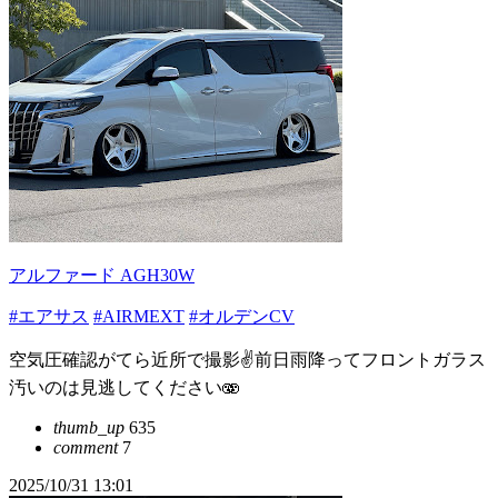
アルファード AGH30W
#エアサス
#AIRMEXT
#オルデンCV
空気圧確認がてら近所で撮影✌️前日雨降ってフロントガラス
汚いのは見逃してください🫨
thumb_up
635
comment
7
2025/10/31 13:01