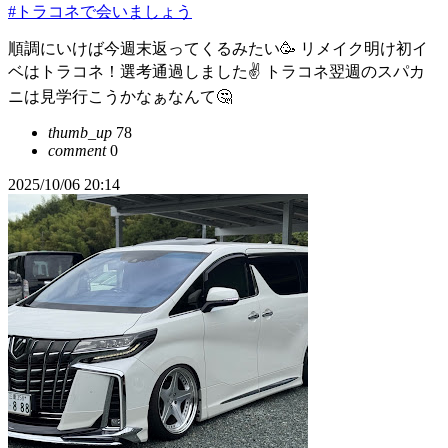
#トラコネで会いましょう
順調にいけば今週末返ってくるみたい🥳 リメイク明け初イ
ベはトラコネ！選考通過しました✌️ トラコネ翌週のスパカ
ニは見学行こうかなぁなんて🤔
thumb_up
78
comment
0
2025/10/06 20:14