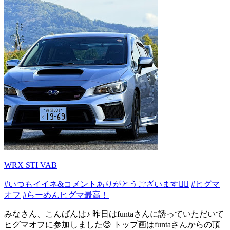
WRX STI VAB
#いつもイイネ&コメントありがとうございます🙇‍♂️
#ヒグマ
オフ
#らーめんヒグマ最高！
みなさん、こんばんは♪ 昨日はfuntaさんに誘っていただいて
ヒグマオフに参加しました😊 トップ画はfuntaさんからの頂