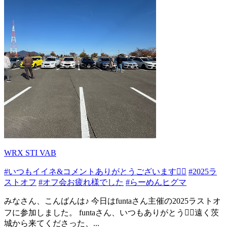
WRX STI VAB
#いつもイイネ&コメントありがとうございます🙇‍♂️
#2025ラ
ストオフ
#オフ会お疲れ様でした
#らーめんヒグマ
みなさん、こんばんは♪ 今日はfuntaさん主催の2025ラストオ
フに参加しました。 funtaさん、いつもありがとう🙇‍♂️遠く茨
城から来てくださった、...