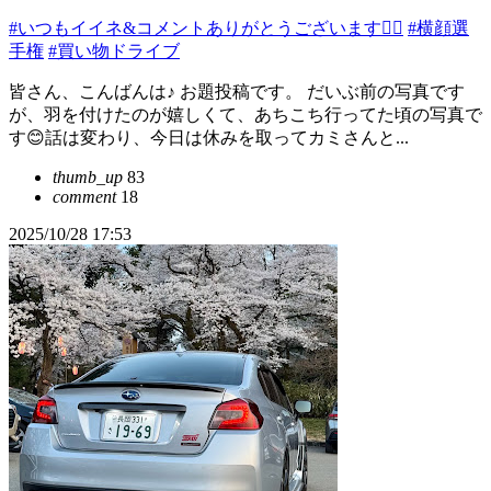
#いつもイイネ&コメントありがとうございます🙇‍♂️
#横顔選
手権
#買い物ドライブ
皆さん、こんばんは♪ お題投稿です。 だいぶ前の写真です
が、羽を付けたのが嬉しくて、あちこち行ってた頃の写真で
す😊話は変わり、今日は休みを取ってカミさんと...
thumb_up
83
comment
18
2025/10/28 17:53