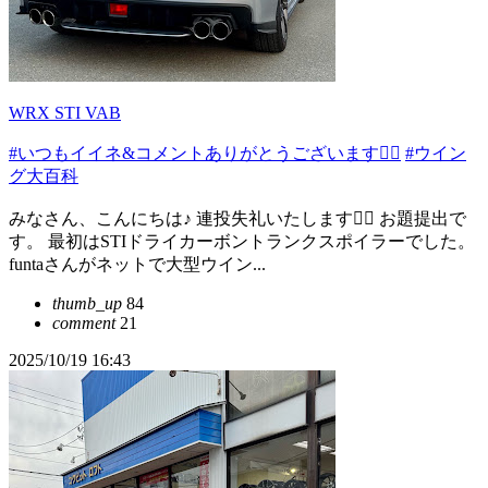
WRX STI VAB
#いつもイイネ&コメントありがとうございます🙇‍♂️
#ウイン
グ大百科
みなさん、こんにちは♪ 連投失礼いたします🙇‍♂️ お題提出で
す。 最初はSTIドライカーボントランクスポイラーでした。
funtaさんがネットで大型ウイン...
thumb_up
84
comment
21
2025/10/19 16:43