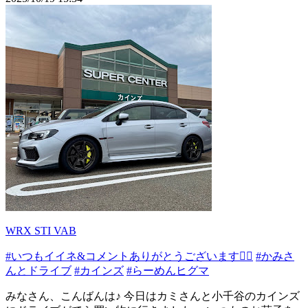
WRX STI VAB
#いつもイイネ&コメントありがとうございます🙇‍♂️
#かみさ
んとドライブ
#カインズ
#らーめんヒグマ
みなさん、こんばんは♪ 今日はカミさんと小千谷のカインズ