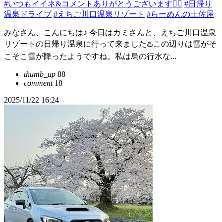
#いつもイイネ&コメントありがとうございます🙇‍♂️
#日帰り
温泉ドライブ
#えちご川口温泉リゾート
#らーめんの土佐屋
みなさん、こんにちは♪ 今日はカミさんと、えちご川口温泉
リゾートの日帰り温泉に行って来ました♨️この辺りは雪がそ
こそこ雪が降ったようですね。私は烏の行水な...
thumb_up
88
comment
18
2025/11/22 16:24