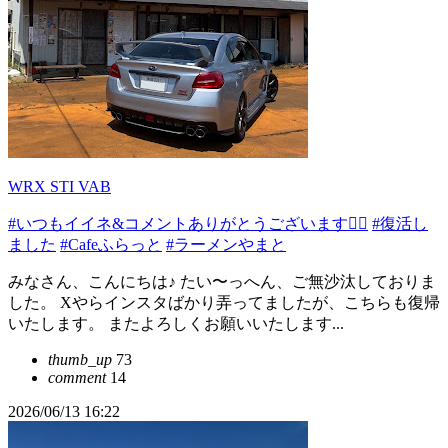
WRX STI VAB
#いつもイイネ&コメントありがとうございます🙇‍♂️
#復活し
ました
#Cafeふらっと
#ラーメンやまと
みなさん、こんにちは♪ たい〜っへん、ご無沙汰しておりま
した。 Xやらインスタばかり弄ってましたが、こちらも復帰
いたします。 またよろしくお願いいたします...
thumb_up
73
comment
14
2026/06/13 16:22