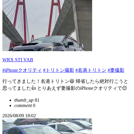
WRX STI VAB
#iPhoneクオリティ
#トリトン撮影
#名港トリトン
#妻撮影
行ってきました！名港トリトン😆 帰省したら絶対行こうと
思ってました👍 とりあえず妻撮影のiPhoneクオリティで😊
thumb_up
81
comment
0
2026/08/09 18:02