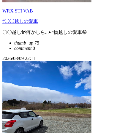
WRX STI VAB
#◯◯越しの愛車
〇〇越し🫣何かしら...👀物越しの愛車😜
thumb_up
75
comment
0
2026/08/09 22:11