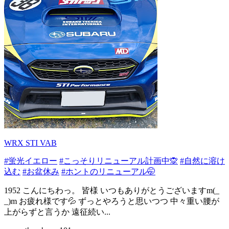
WRX STI VAB
#蛍光イエロー
#こっそりリニューアル計画中🙊
#自然に溶け
込む
#お盆休み
#ホントのリニューアル🤭
1952 こんにちわっ。 皆様 いつもありがとうございますm(_
_)m お疲れ様です💦 ずっとやろうと思いつつ 中々重い腰が
上がらずと言うか 遠征続い...