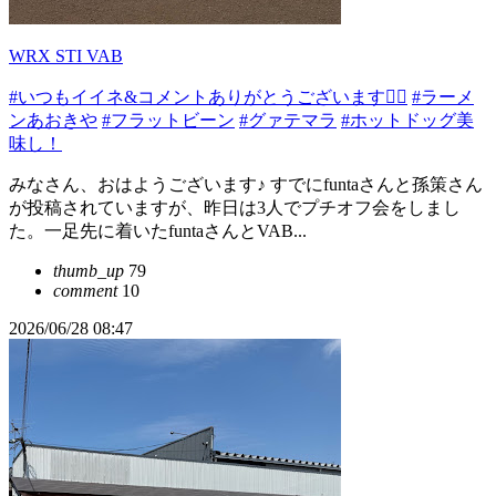
WRX STI VAB
#いつもイイネ&コメントありがとうございます🙇‍♂️
#ラーメ
ンあおきや
#フラットビーン
#グァテマラ
#ホットドッグ美
味し！
みなさん、おはようございます♪ すでにfuntaさんと孫策さん
が投稿されていますが、昨日は3人でプチオフ会をしまし
た。一足先に着いたfuntaさんとVAB...
thumb_up
79
comment
10
2026/06/28 08:47