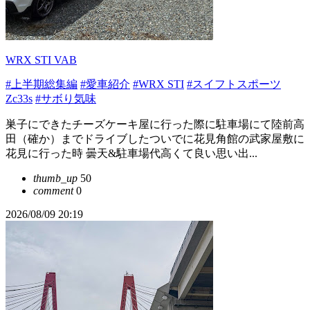
WRX STI VAB
#上半期総集編
#愛車紹介
#WRX STI
#スイフトスポーツ
Zc33s
#サボり気味
巣子にできたチーズケーキ屋に行った際に駐車場にて陸前高
田（確か）までドライブしたついでに花見角館の武家屋敷に
花見に行った時 曇天&駐車場代高くて良い思い出...
thumb_up
50
comment
0
2026/08/09 20:19