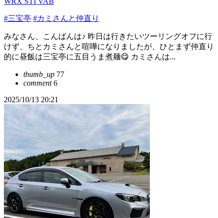
WRX STI VAB
#三宝亭
#カミさんと仲直り
みなさん、こんばんは♪ 昨日は行きたいツーリングオフに行
けず、ちとカミさんと喧嘩になりましたが、ひとまず仲直り
的に昼飯は三宝亭に五目うま煮麺😋 カミさんは...
thumb_up
77
comment
6
2025/10/13 20:21