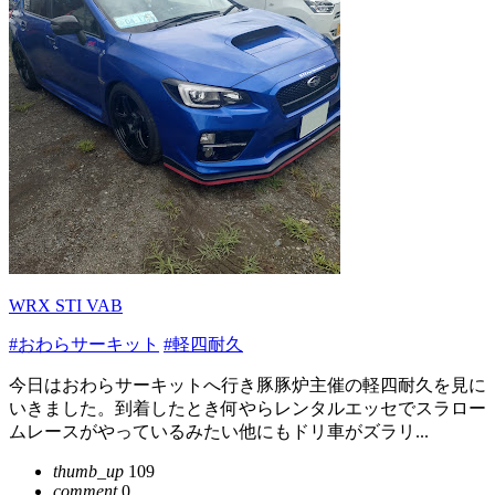
WRX STI VAB
#おわらサーキット
#軽四耐久
今日はおわらサーキットへ行き豚豚炉主催の軽四耐久を見に
いきました。到着したとき何やらレンタルエッセでスラロー
ムレースがやっているみたい他にもドリ車がズラリ...
thumb_up
109
comment
0