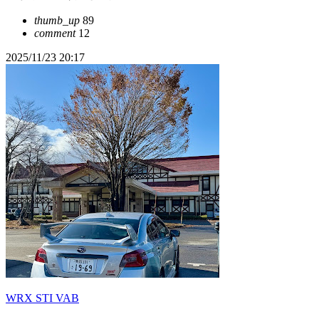
thumb_up
89
comment
12
2025/11/23 20:17
WRX STI VAB