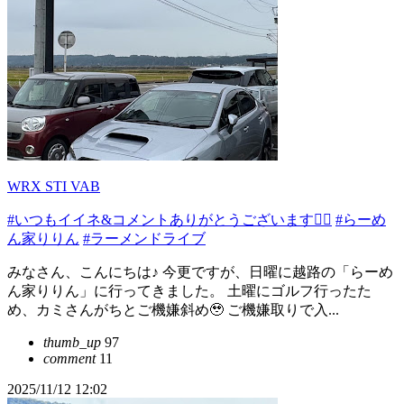
WRX STI VAB
#いつもイイネ&コメントありがとうございます🙇‍♂️
#らーめ
ん家りりん
#ラーメンドライブ
みなさん、こんにちは♪ 今更ですが、日曜に越路の「らーめ
ん家りりん」に行ってきました。 土曜にゴルフ行ったた
め、カミさんがちとご機嫌斜め🥹 ご機嫌取りで入...
thumb_up
97
comment
11
2025/11/12 12:02