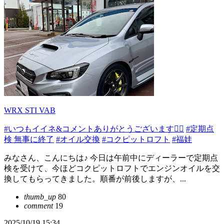
WRX STI VAB
#いつもイイネ&コメントありがとうございます🙇‍♂️
#定期点
検 無事に終了
#オイル交換
#コクピットロフト
#福娃
みなさん、こんにちは♪ 今日は午前中にディーラーで定期点
検を受けて、今ほどコクピットロフトでエンジンオイルを交
換してもらってきました。順番が前後しますが、...
thumb_up
80
comment
19
2025/10/19 15:34