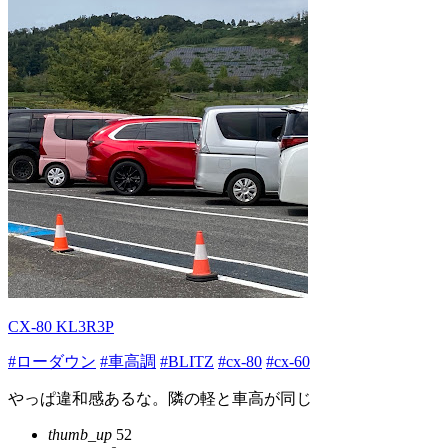
CX-80 KL3R3P
#ローダウン
#車高調
#BLITZ
#cx-80
#cx-60
やっぱ違和感あるな。隣の軽と車高が同じ
thumb_up
52