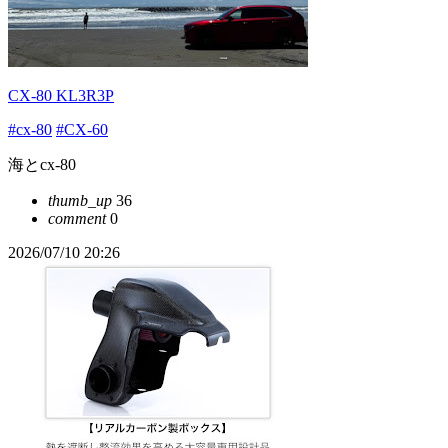
CX-80 KL3R3P
#cx-80
#CX-60
海とcx-80
thumb_up
36
comment
0
2026/07/10 20:26