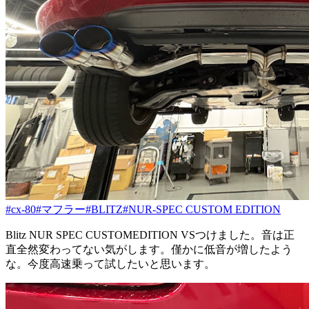
#cx-80
#マフラー
#BLITZ
#NUR-SPEC CUSTOM EDITION
Blitz NUR SPEC CUSTOMEDITION VSつけました。音は正
直全然変わってない気がします。僅かに低音が増したよう
な。今度高速乗って試したいと思います。