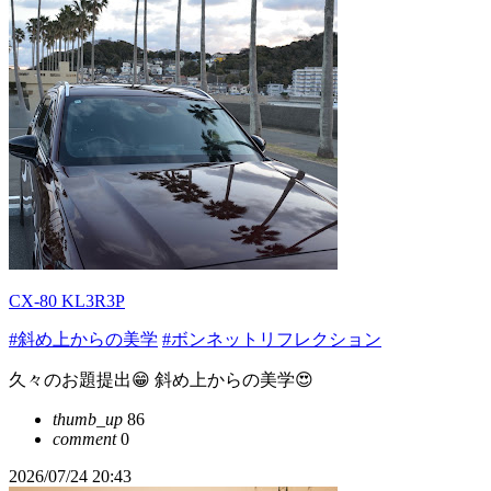
CX-80 KL3R3P
#斜め上からの美学
#ボンネットリフレクション
久々のお題提出😁 斜め上からの美学😍
thumb_up
86
comment
0
2026/07/24 20:43