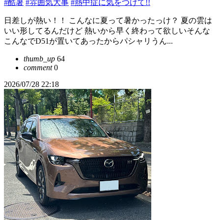
#酷暑
#雰囲気大事
#熱中症に気をつけて!!
日差しが熱い！！ こんなに夏って暑かったっけ？ 夏の雲は
いい形してるんだけど 熱いから早く終わって欲しいそんな
こんなでD51が置いてあったからパシャリうん...
thumb_up
64
comment
0
2026/07/28 22:18