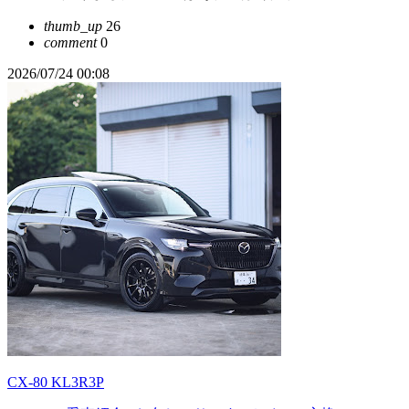
thumb_up
26
comment
0
2026/07/24 00:08
CX-80 KL3R3P