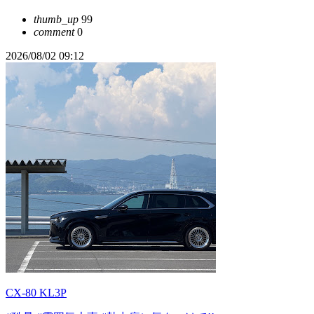
thumb_up
99
comment
0
2026/08/02 09:12
CX-80 KL3P