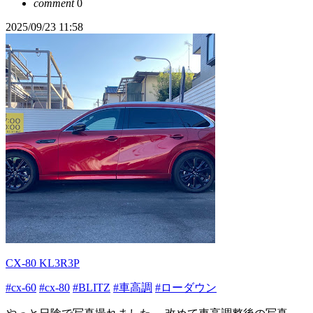
comment
0
2025/09/23 11:58
CX-80 KL3R3P
#cx-60
#cx-80
#BLITZ
#車高調
#ローダウン