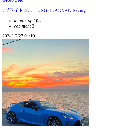
GR86 ZN8
#ブライトブルー
#RG-4
#ADVAN Racing
thumb_up
108
comment
3
2024/12/27 01:19