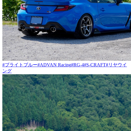
#ブライトブルー
#ADVAN Racing
#RG-4
#S-CRAFT
#リヤウイ
ング