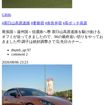
GR86
#茶臼山高原道路
#妻籠宿
#奈良井宿
#高ボッチ高原
尾張国～遠州国～信濃路へ😎 茶臼山高原道路を駆け抜ける
オフミが迫ってきましたので、86の最終追い切りをやってお
きました🫡 調子は絶好調😎さて🤔 先日カナー...
thumb_up
97
comment
2
2026/08/06 23:23