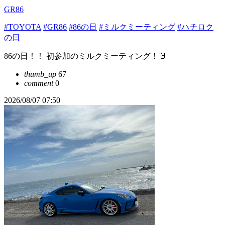
GR86
#TOYOTA
#GR86
#86の日
#ミルクミーティング
#ハチロク
の日
86の日！！ 初参加のミルクミーティング！🥛
thumb_up
67
comment
0
2026/08/07 07:50