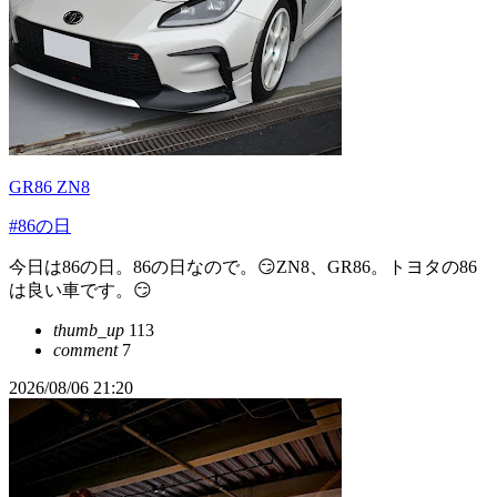
GR86 ZN8
#86の日
今日は86の日。86の日なので。😏ZN8、GR86。トヨタの86
は良い車です。😏
thumb_up
113
comment
7
2026/08/06 21:20