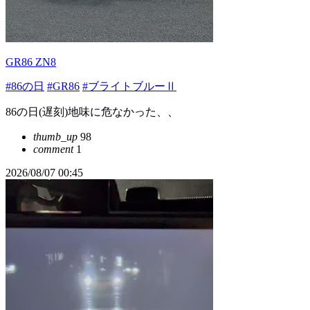
GR86 ZN8
#86の日
#GR86
#ブライトブルーⅡ
86の日(遅刻)地味に危なかった、、
thumb_up
98
comment
1
2026/08/07 00:45