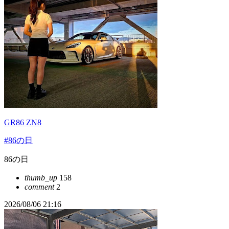
GR86 ZN8
#86の日
86の日
thumb_up
158
comment
2
2026/08/06 21:16