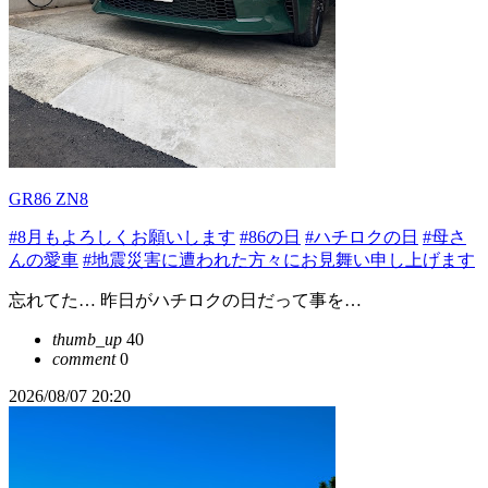
GR86 ZN8
#8月もよろしくお願いします
#86の日
#ハチロクの日
#母さ
んの愛車
#地震災害に遭われた方々にお見舞い申し上げます
忘れてた… 昨日がハチロクの日だって事を…
thumb_up
40
comment
0
2026/08/07 20:20