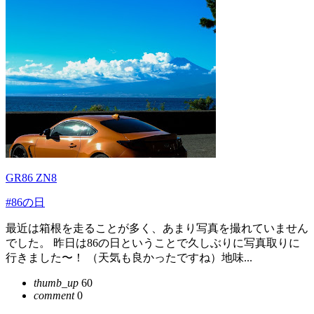
GR86 ZN8
#86の日
最近は箱根を走ることが多く、あまり写真を撮れていません
でした。 昨日は86の日ということで久しぶりに写真取りに
行きました〜！ （天気も良かったですね）地味...
thumb_up
60
comment
0