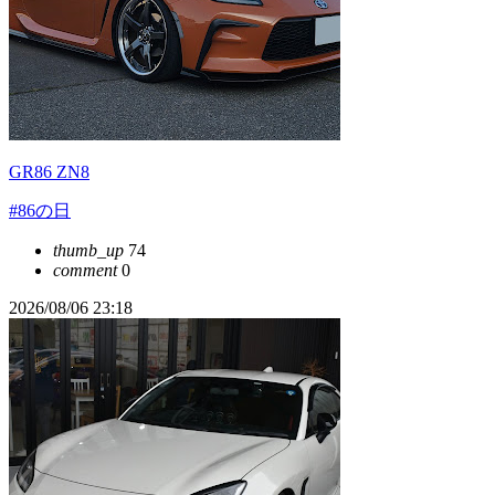
GR86 ZN8
#86の日
thumb_up
74
comment
0
2026/08/06 23:18