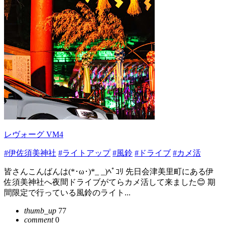
レヴォーグ VM4
#伊佐須美神社
#ライトアップ
#風鈴
#ドライブ
#カメ活
皆さんこんばんは(*･ω･)*_ _)ﾍﾟｺﾘ 先日会津美里町にある伊
佐須美神社へ夜間ドライブがてらカメ活して来ました😊 期
間限定で行っている風鈴のライト...
thumb_up
77
comment
0