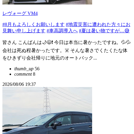
レヴォーグ VM4
#8月もよろしくお願いします
#地震災害に遭われた方々にお
見舞い申し上げます
#車高調導入へ
#夏は暑い物ですが…😅
皆さん こんばんは🌙😃❗ 今日は本当に暑かったですね。💦💦
会社は死ぬ程暑かったです。☠️ そんな暑さでくたくたな体
をひきずり会社帰りに地元のオートバック...
thumb_up
56
comment
8
2026/08/06 19:37