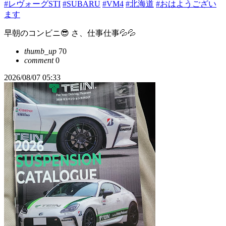
#レヴォーグSTI
#SUBARU
#VM4
#北海道
#おはようござい
ます
早朝のコンビニ😎 さ、仕事仕事💦💦
thumb_up
70
comment
0
2026/08/07 05:33