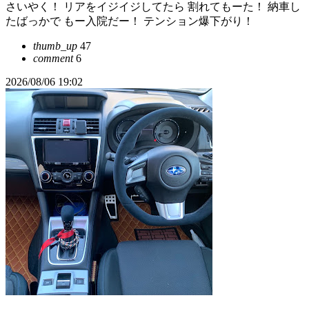
さいやく！ リアをイジイジしてたら 割れてもーた！ 納車し
たばっかで もー入院だー！ テンション爆下がり！
thumb_up
47
comment
6
2026/08/06 19:02