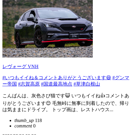
レヴォーグ VNH
#いつもイイね＆コメントありがとうございます😆
#グンマ
ー帝国
#志賀高原
#国道最高地点
#草津白根山
こんばんは、灰色さび猫です😺 いつもイイね👍コメントあ
りがとうございます😊 毛無峠に無事に到着したので、帰り
は気ままにドライブ。 トップ画は、レストハウス...
thumb_up
118
comment
0