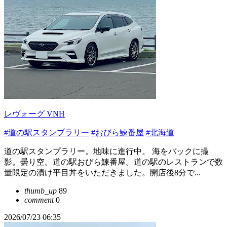
レヴォーグ VNH
#道の駅スタンプラリー
#おびら鰊番屋
#北海道
道の駅スタンプラリー。地味に進行中。 海をバックに撮
影。曇り空。道の駅おびら鰊番屋。道の駅のレストランで数
量限定の漬け平目丼をいただきました。開店後8分で...
thumb_up
89
comment
0
2026/07/23 06:35