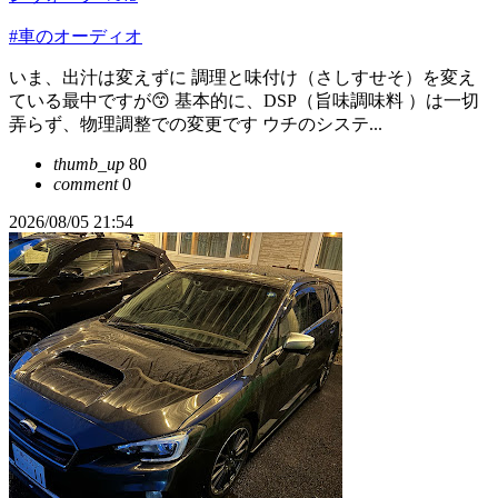
#車のオーディオ
いま、出汁は変えずに 調理と味付け（さしすせそ）を変え
ている最中ですが😙 基本的に、DSP（旨味調味料 ）は一切
弄らず、物理調整での変更です ウチのシステ...
thumb_up
80
comment
0
2026/08/05 21:54