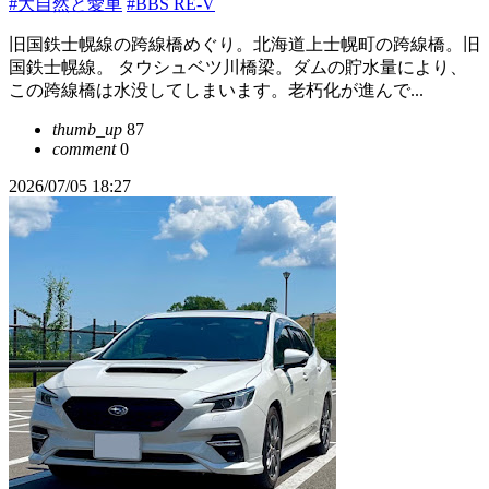
#大自然と愛車
#BBS RE-V
旧国鉄士幌線の跨線橋めぐり。北海道上士幌町の跨線橋。旧
国鉄士幌線。 タウシュベツ川橋梁。ダムの貯水量により、
この跨線橋は水没してしまいます。老朽化が進んで...
thumb_up
87
comment
0
2026/07/05 18:27