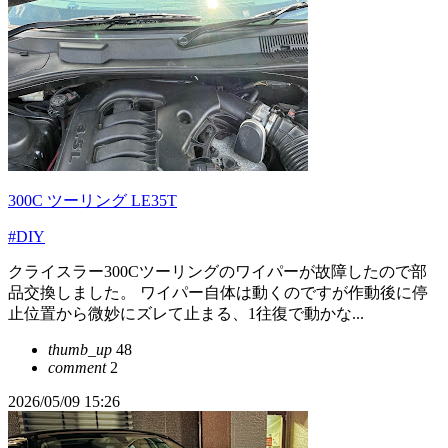
300C ツーリング LE35T
#DIY
クライスラー300Cツーリングのワイパーが故障したので部
品交換しました。 ワイパー自体は動くのですが作動後に停
止位置から微妙にズレて止まる、1往復で動かな...
thumb_up
48
comment
2
2026/05/09 15:26