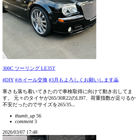
300C ツーリング LE35T
#DIY
#ホイール交換
#3月もよろしくお願いします🙇
寒さも落ち着いてきたので車検取得に向けて動き出してま
す。 元々のタイヤが265/30R22のLI97、荷重指数が足りるか
不安だったのでサイズを265/35...
thumb_up
56
comment
3
2026/03/07 17:48