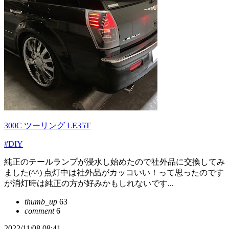
300C ツーリング LE35T
#DIY
純正のテールランプが浸水し始めたので社外品に交換してみ
ました(^^) 点灯中は社外品がカッコいい！って思ったのです
が消灯時は純正の方が好みかもしれないです...
thumb_up
63
comment
6
2022/11/08 08:41