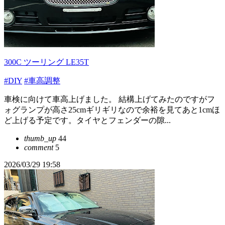
300C ツーリング LE35T
#DIY
#車高調整
車検に向けて車高上げました。 結構上げてみたのですがフ
ォグランプが高さ25cmギリギリなので余裕を見てあと1cmほ
ど上げる予定です。タイヤとフェンダーの隙...
thumb_up
44
comment
5
2026/03/29 19:58