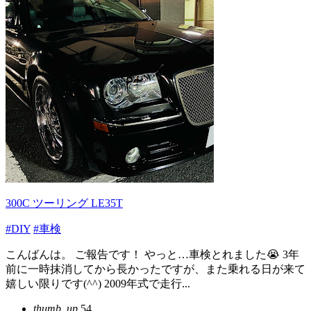
300C ツーリング LE35T
#DIY
#車検
こんばんは。 ご報告です！ やっと…車検とれました😭 3年
前に一時抹消してから長かったですが、また乗れる日が来て
嬉しい限りです(^^) 2009年式で走行...
thumb_up
54