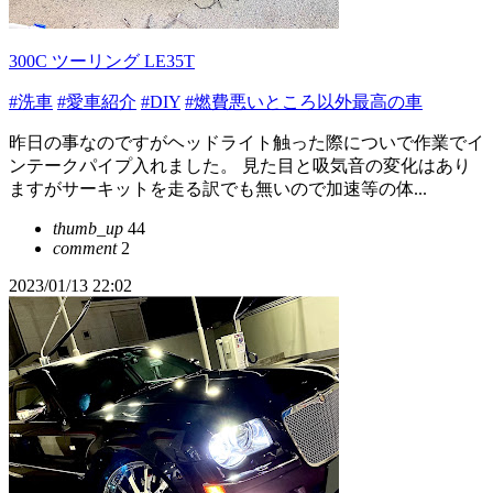
300C ツーリング LE35T
#洗車
#愛車紹介
#DIY
#燃費悪いところ以外最高の車
昨日の事なのですがヘッドライト触った際についで作業でイ
ンテークパイプ入れました。 見た目と吸気音の変化はあり
ますがサーキットを走る訳でも無いので加速等の体...
thumb_up
44
comment
2
2023/01/13 22:02