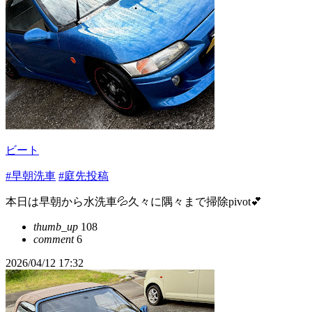
ビート
#早朝洗車
#庭先投稿
本日は早朝から水洗車💦久々に隅々まで掃除pivot💕
thumb_up
108
comment
6
2026/04/12 17:32