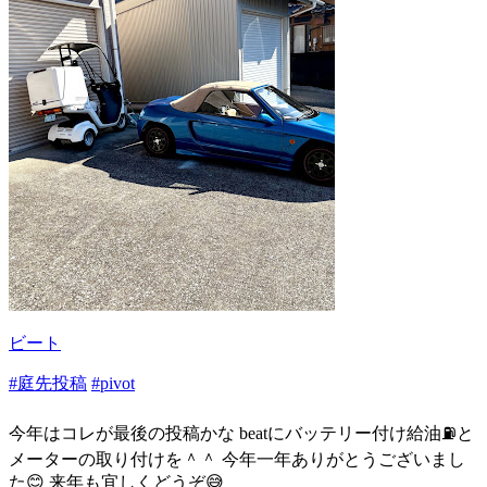
ビート
#庭先投稿
#pivot
今年はコレが最後の投稿かな beatにバッテリー付け給油⛽️と
メーターの取り付けを＾＾ 今年一年ありがとうございまし
た😊 来年も宜しくどうぞ😅