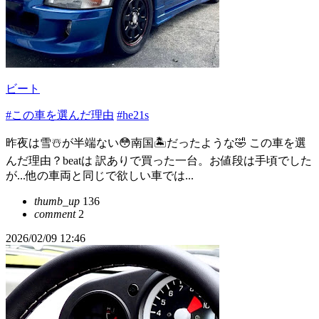
ビート
#この車を選んだ理由
#he21s
昨夜は雪☃️が半端ない😳南国🏝️だったような🤣 この車を選
んだ理由？beatは 訳ありで買った一台。お値段は手頃でした
が...他の車両と同じで欲しい車では...
thumb_up
136
comment
2
2026/02/09 12:46