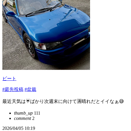
ビート
#庭先投稿
#盆栽
最近天気は☔️ばかり次週末に向けて🈵晴れだとイイなぁ😅
thumb_up
111
comment
2
2026/04/05 10:19