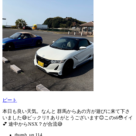
ビート
本日も良い天気。なんと 群馬からあの方が遊びに来て下さ
いました😅ビックリ‼️ ありがとうございます😊このs6😳イイ
💕 途中からNSX？が合流😅
thumb_up
114