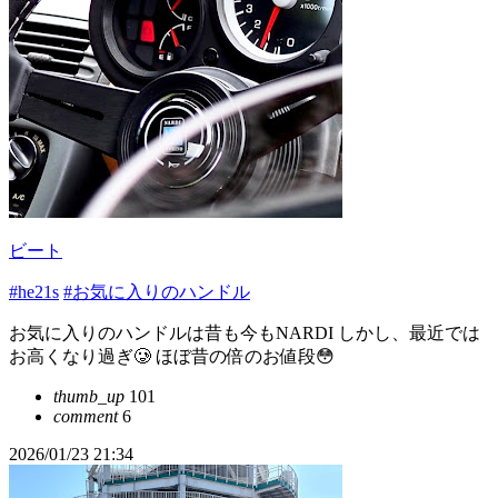
ビート
#he21s
#お気に入りのハンドル
お気に入りのハンドルは昔も今もNARDI しかし、最近では
お高くなり過ぎ🥲 ほぼ昔の倍のお値段😳
thumb_up
101
comment
6
2026/01/23 21:34