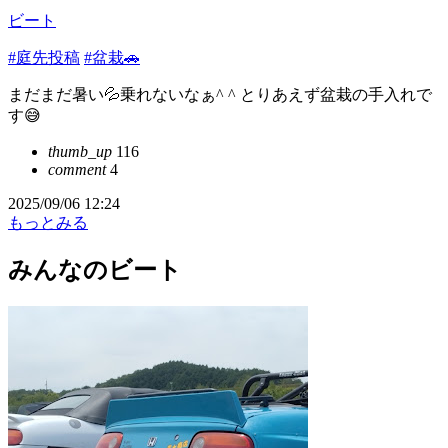
ビート
#庭先投稿
#盆栽🚗
まだまだ暑い💦乗れないなぁ^ ^ とりあえず盆栽の手入れで
す😅
thumb_up
116
comment
4
2025/09/06 12:24
もっとみる
みんなのビート