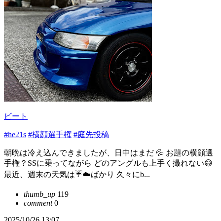
ビート
#he21s
#横顔選手権
#庭先投稿
朝晩は冷え込んできましたが、日中はまだ 💦 お題の横顔選
手権？SSに乗ってながら どのアングルも上手く撮れない😅
最近、週末の天気は☔️☁️ばかり 久々にb...
thumb_up
119
comment
0
2025/10/26 13:07