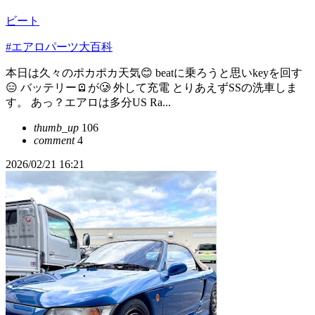
ビート
#エアロパーツ大百科
本日は久々のポカポカ天気😊 beatに乗ろうと思いkeyを回す
😑 バッテリー🪫が🥲 外して充電 とりあえずSSの洗車しま
す。 あっ？エアロは多分US Ra...
thumb_up
106
comment
4
2026/02/21 16:21