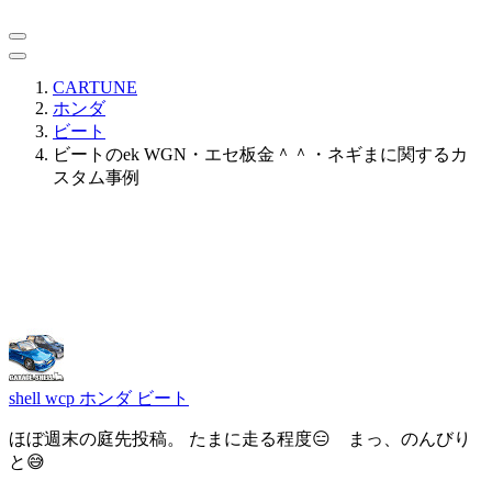
CARTUNE
ホンダ
ビート
ビートのek WGN・エセ板金＾＾・ネギまに関するカ
スタム事例
shell wcp
ホンダ ビート
ほぼ週末の庭先投稿。 たまに走る程度😑 まっ、のんびり
と😅