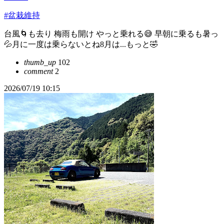
#盆栽維持
台風🌀も去り 梅雨も開け やっと乗れる😅 早朝に乗るも暑っ
💦月に一度は乗らないとね8月は...もっと🤣
thumb_up
102
comment
2
2026/07/19 10:15