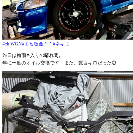
#ek WGN
#エセ板金＾＾
#ネギま
昨日は梅雨☂️入りの晴れ間。
年に一度のオイル交換です また、数百キロだった😅