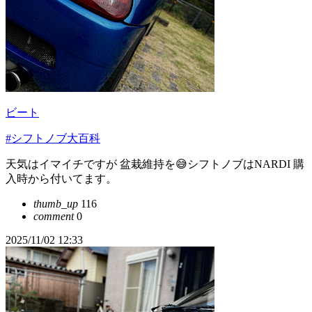
ビート
#シフトノブ大百科
天気はイマイチですが 盆栽維持を😅シフトノブはNARDI 購
入時から付いてます。
thumb_up
116
comment
0
2025/11/02 12:33