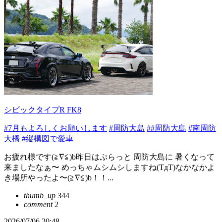
シビックタイプR FK8
#7月もよろしくお願いします
#周防大島
##周防大島
#南周防
大橋
#縦構図で愛車
お疲れ様です(≧∇≦)b昨日はぷらっと 周防大島に 暑くなって
来ましたなぁ〜 めっちゃムシムシしますね(TдT)なかなかよ
き場所やったよ〜(≧∇≦)b！！...
thumb_up
344
comment
2
2026/07/06 20:48