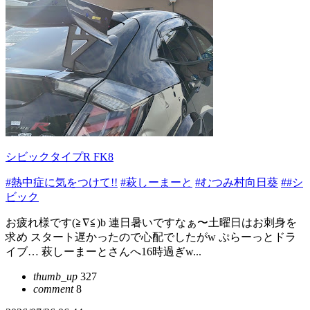
シビックタイプR FK8
#熱中症に気をつけて!!
#萩しーまーと
#むつみ村向日葵
##シ
ビック
お疲れ様です(≧∇≦)b 連日暑いですなぁ〜土曜日はお刺身を
求め スタート遅かったので心配でしたがw ぷらーっとドラ
イブ… 萩しーまーとさんへ16時過ぎw...
thumb_up
327
comment
8