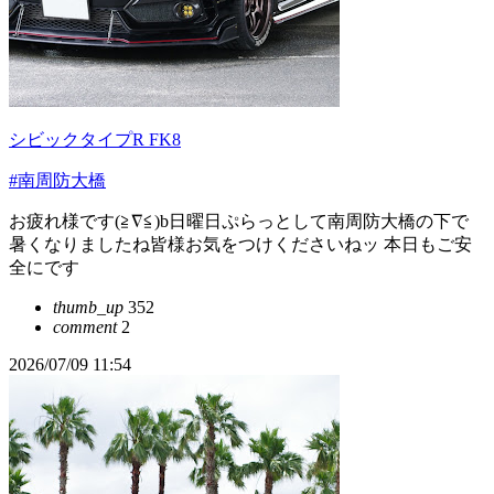
シビックタイプR FK8
#南周防大橋
お疲れ様です(≧∇≦)b日曜日ぷらっとして南周防大橋の下で
暑くなりましたね皆様お気をつけくださいねッ 本日もご安
全にです
thumb_up
352
comment
2
2026/07/09 11:54