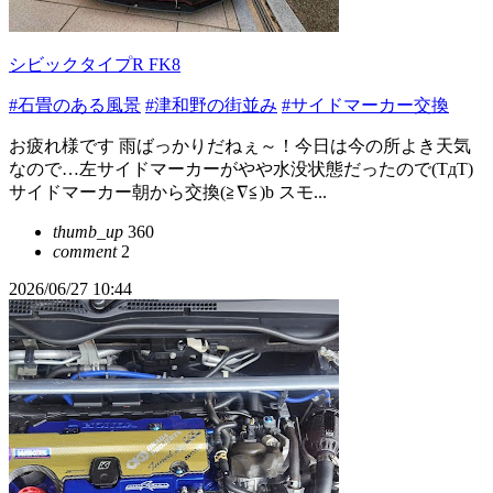
シビックタイプR FK8
#石畳のある風景
#津和野の街並み
#サイドマーカー交換
お疲れ様です 雨ばっかりだねぇ～！今日は今の所よき天気
なので…左サイドマーカーがやや水没状態だったので(TдT)
サイドマーカー朝から交換(≧∇≦)b スモ...
thumb_up
360
comment
2
2026/06/27 10:44