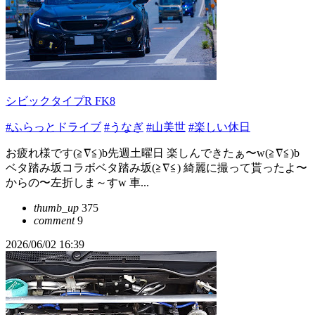
シビックタイプR FK8
#ふらっとドライブ
#うなぎ
#山美世
#楽しい休日
お疲れ様です(≧∇≦)b先週土曜日 楽しんできたぁ〜w(≧∇≦)b
ベタ踏み坂コラボベタ踏み坂(≧∇≦) 綺麗に撮って貰ったよ〜
からの〜左折しま～すw 車...
thumb_up
375
comment
9
2026/06/02 16:39