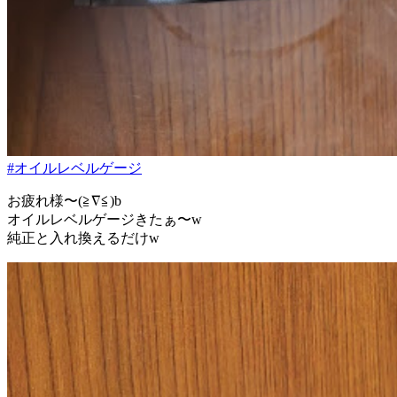
#オイルレベルゲージ
お疲れ様〜(≧∇≦)b
オイルレベルゲージきたぁ〜w
純正と入れ換えるだけw