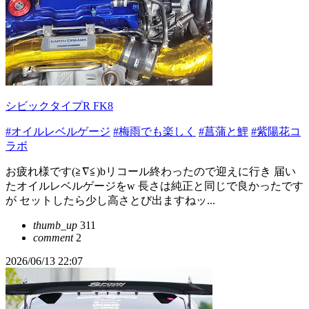
シビックタイプR FK8
#オイルレベルゲージ
#梅雨でも楽しく
#菖蒲と鯉
#紫陽花コ
ラボ
お疲れ様です(≧∇≦)bリコール終わったので迎えに行き 届い
たオイルレベルゲージをw 長さは純正と同じで良かったです
が セットしたら少し高さとび出ますねッ...
thumb_up
311
comment
2
2026/06/13 22:07