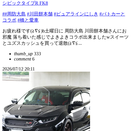
シビックタイプR FK8
##周防大島
#川田餅本舗
#ピュアラインにしき
#パトカーと
コラボ
#橋と愛車
お疲れ様です(≧∇≦)b土曜日に 周防大島 川田餅本舗さんにお
邪魔 落ち着いた感じでよきよきコラボ出来ましたwスイーツ
とユズスカッシュを買って退散(≧∇≦...
thumb_up
333
comment
6
2026/07/12 20:11