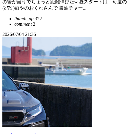
の筈が曇りでちょっと距離伸びたw 昼スタートは…毎度の
(≧∇≦)麺やのおくれさんで 醤油チャー...
thumb_up
322
comment
2
2026/07/04 21:36