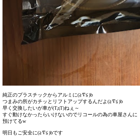
純正のプラスチックからアルミに(≧∇≦)b
つまみの所がカチッとリフトアップするんだよ(≧∇≦)b
早く交換したいが車が(TдT)ねぇ～
すぐ動けなかったらいけないのでリコールの為の車屋さんに
預けてるw
明日もご安全に(≧∇≦)bです