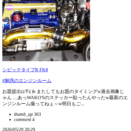
シビックタイプR FK8
#魅惑のエンジンルーム
お題提出(≧∇≦)b またしてもお題のタイミングw過去画像じ
ゃん …あっWAKO'Sのステッカー貼ったんやったw最新のエ
ンジンルーム撮ってねぇ～w明日もご...
thumb_up
303
comment
4
2026/05/29 20:29