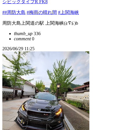
シビックタイプR FK8
##周防大島
#梅雨の晴れ間
#上関海峡
周防大島上関道の駅 上関海峡(≧∇≦)b
thumb_up
336
comment
0
2026/06/29 11:25