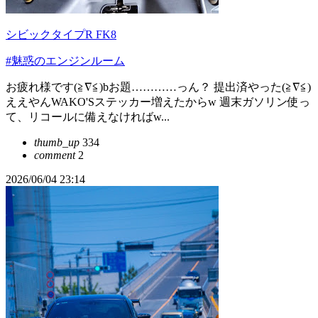
シビックタイプR FK8
#魅惑のエンジンルーム
お疲れ様です(≧∇≦)bお題…………っん？ 提出済やった(≧∇≦)
ええやんWAKO'Sステッカー増えたからw 週末ガソリン使っ
て、リコールに備えなければw...
thumb_up
334
comment
2
2026/06/04 23:14