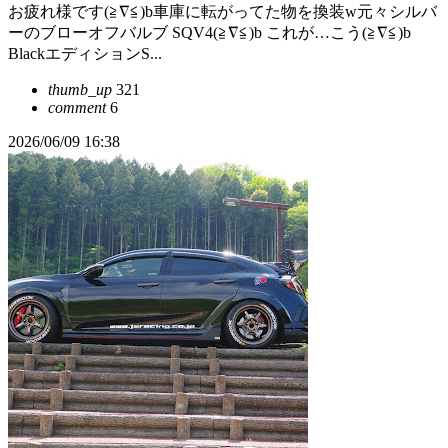
お疲れ様です(≧∇≦)b車庫に転がってた物を換装w元々シルバ
ーのブローオフバルブ SQV4(≧∇≦)b これが…こう(≧∇≦)b
BlackエディションS...
thumb_up
321
comment
6
2026/06/09 16:38