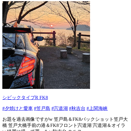
シビックタイプR FK8
#夕焼けと愛車
#笠戸島
#宍道湖
#秋吉台
#上関海峡
お題を過去画像ですがw 笠戸島＆FK8バックショット笠戸大
橋 笠戸大橋手前の港＆FK8フロント宍道湖 宍道湖＆オイラ