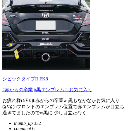
シビックタイプR FK8
#赤からの卒業
#黒エンブレムもお気に入り
お疲れ様(≧∇≦)b赤からの卒業w 黒もなかなかお気に入り
(≧∇≦)bフロントのエンブレム位置で赤エンブレムが目立ち
過ぎてましたのでw黒に 少し目立たなく...
thumb_up
332
comment
6