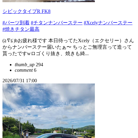
シビックタイプR FK8
#パーツ到着
#チタンナンバーステー
#Xcelyナンバーステー
#焼きチタン最高
(≧∇≦)bお疲れ様です 本日待ってたXcely（エクセリー）さん
からナンバーステー届いたぁ〜 ちっとご無理言って造って
貰ったですwロゴくり抜き、焼きも綺...
thumb_up
294
comment
6
2026/07/31 17:00