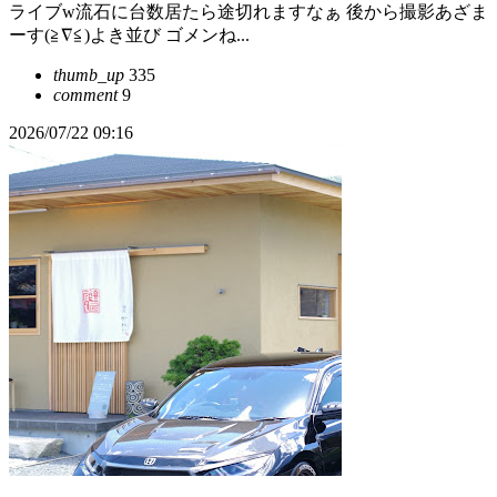
ライブw流石に台数居たら途切れますなぁ 後から撮影あざま
ーす(≧∇≦)よき並び ゴメンね...
thumb_up
335
comment
9
2026/07/22 09:16