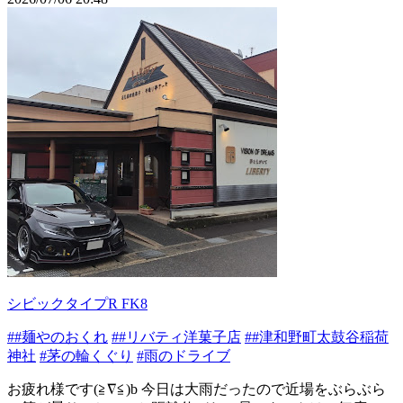
シビックタイプR FK8
##麺やのおくれ
##リバティ洋菓子店
##津和野町太鼓谷稲荷
神社
#茅の輪くぐり
#雨のドライブ
お疲れ様です(≧∇≦)b 今日は大雨だったので近場をぶらぶら