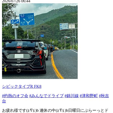
2026/07/26 06:44
シビックタイプR FK8
#灼熱のオフ会
#みんなでドライブ
#錦川線
#津和野町
#秋吉
台
お疲れ様です(≧∇≦)b 連休の中(≧∇≦)b日曜日にぷらーっとド