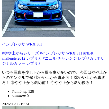
インプレッサ WRX STI
#やや上からシリーズ
#インプレッサ WRX STI
#NBR
challenge 2012 レプリカ
#ニュル チャレンジ レプリカ
#オリ
ジナルカラー レプリカ
いつも写真を少し下から撮る事が多いので、今回はやや上か
らのアングルで😁 ①やや上から真正面！ ②やや上から真後
ろ！ ③やや上から斜め前！ ④やや上から斜め後ろ！
thumb_up
128
comment
0
2026/03/06 19:34