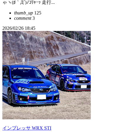
ゃヽ(♯｀Д´)ﾉｺﾘｬｰｯ 走行...
thumb_up
125
comment
3
2026/02/26 18:45
インプレッサ WRX STI