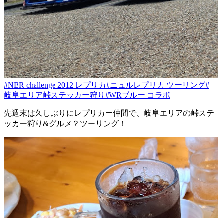
#NBR challenge 2012 レプリカ
#ニュルレプリカ ツーリング
#
岐阜エリア峠ステッカー狩り
#WRブルー コラボ
先週末は久しぶりにレプリカー仲間で、岐阜エリアの峠ステ
ッカー狩り&グルメ？ツーリング！