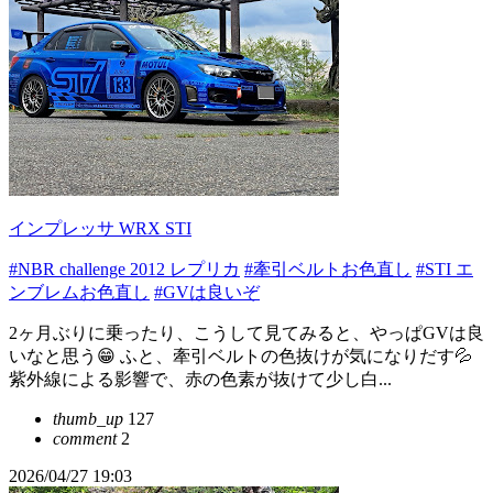
インプレッサ WRX STI
#NBR challenge 2012 レプリカ
#牽引ベルトお色直し
#STI エ
ンブレムお色直し
#GVは良いぞ
2ヶ月ぶりに乗ったり、こうして見てみると、やっぱGVは良
いなと思う😁 ふと、牽引ベルトの色抜けが気になりだす💦
紫外線による影響で、赤の色素が抜けて少し白...
thumb_up
127
comment
2
2026/04/27 19:03