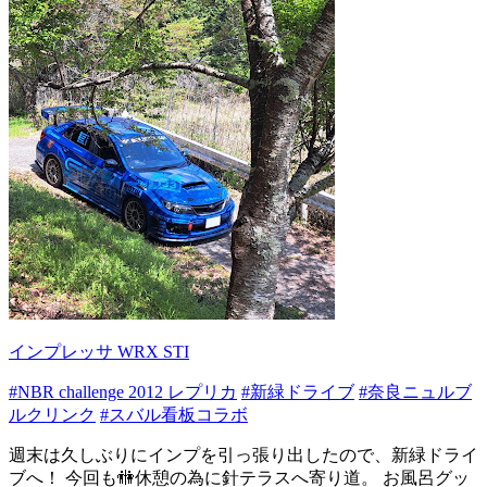
インプレッサ WRX STI
#NBR challenge 2012 レプリカ
#新緑ドライブ
#奈良ニュルブ
ルクリンク
#スバル看板コラボ
週末は久しぶりにインプを引っ張り出したので、新緑ドライ
ブへ！ 今回も🚻休憩の為に針テラスへ寄り道。 お風呂グッ