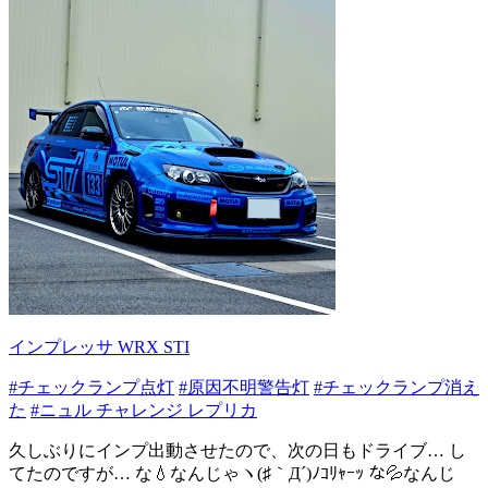
インプレッサ WRX STI
#チェックランプ点灯
#原因不明警告灯
#チェックランプ消え
た
#ニュル チャレンジ レプリカ
久しぶりにインプ出動させたので、次の日もドライブ… し
てたのですが… な💧なんじゃヽ(♯｀Д´)ﾉｺﾘｬｰｯ な💦なんじ