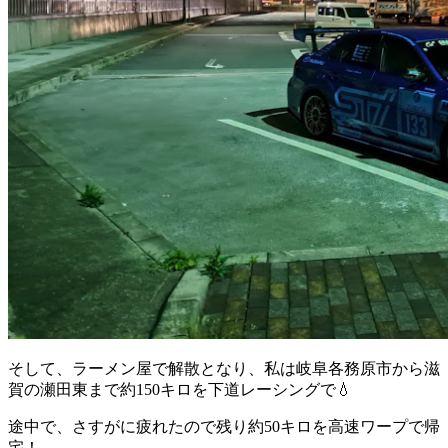
そして、ラーメン屋で解散となり、私は岐阜各務原市から滋
賀の瀬田東まで約150キロを下道レーシングで💧
途中で、さすがに疲れたので残り約50キロを高速ワープで帰
宅！