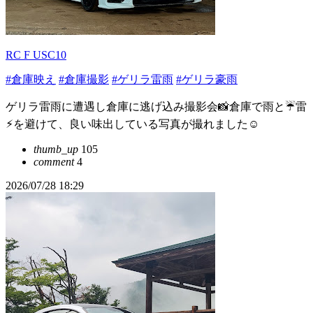
RC F USC10
#倉庫映え
#倉庫撮影
#ゲリラ雷雨
#ゲリラ豪雨
ゲリラ雷雨に遭遇し倉庫に逃げ込み撮影会📸倉庫で雨と☔雷
⚡︎を避けて、良い味出している写真が撮れました☺️
thumb_up
105
comment
4
2026/07/28 18:29