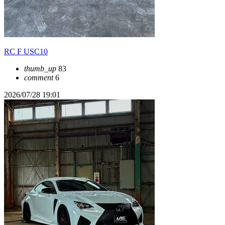
RC F USC10
thumb_up
83
comment
6
2026/07/28 19:01