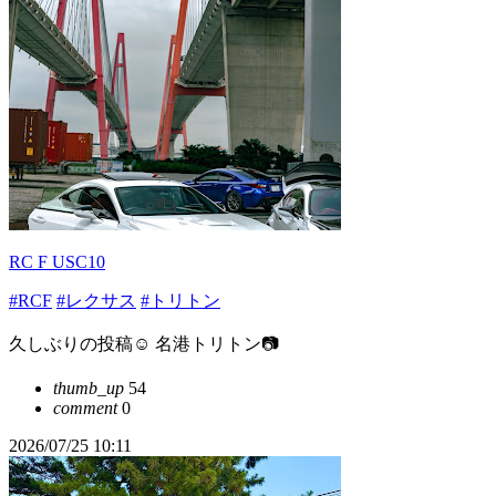
RC F USC10
#RCF
#レクサス
#トリトン
久しぶりの投稿☺️ 名港トリトン📷
thumb_up
54
comment
0
2026/07/25 10:11