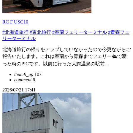
RC F USC10
#北海道旅行
#東北旅行
#室蘭フェリーターミナル
#青森フェ
リーターミナル
北海道旅行の帰りをアップしていなかったので今更ながらご
報告いたします。これは室蘭から青森までフェリー🛳️で渡
った時のPICです。以前に行った大鰐温泉の駅前...
thumb_up
107
comment
6
2026/07/21 17:41