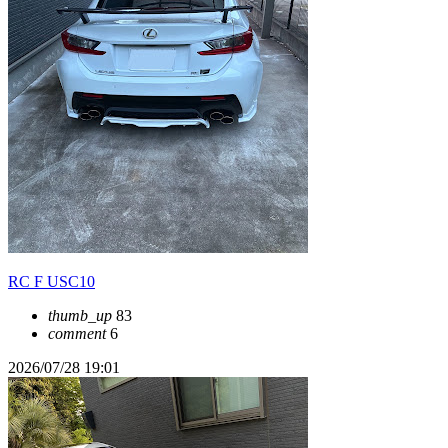
RC F USC10
thumb_up
83
comment
6
2026/07/28 19:01