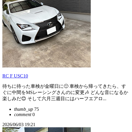
RC F USC10
待ちに待った車検が金曜日に🙂 車検から帰ってきたら、す
ぐに中間をMSレーシングさんのに変更🎶 どんな音になるか
楽しみだ😊 そして六月三週目にはハーフエアロ...
thumb_up
75
comment
0
2026/06/03 19:21