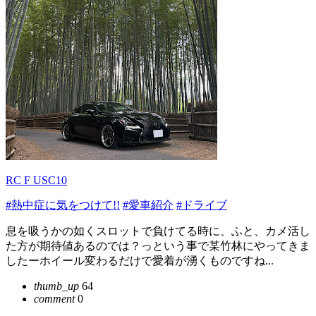
RC F USC10
#熱中症に気をつけて!!
#愛車紹介
#ドライブ
息を吸うかの如くスロットで負けてる時に、ふと、カメ活し
た方が期待値あるのでは？っという事で某竹林にやってきま
したーホイール変わるだけで愛着が湧くものですね...
thumb_up
64
comment
0