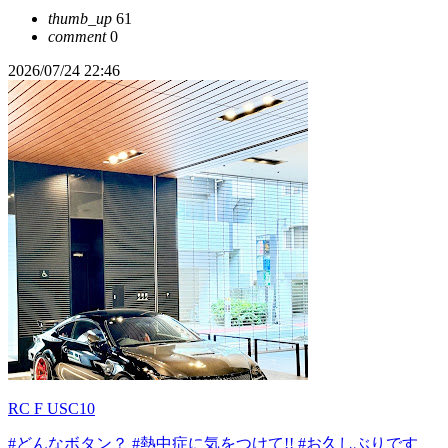
thumb_up
61
comment
0
2026/07/24 22:46
RC F USC10
#どんなボタン？
#熱中症に気をつけて!!
#お久しぶりです