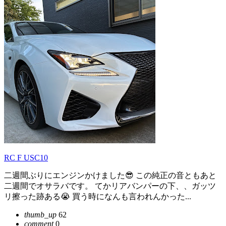
RC F USC10
二週間ぶりにエンジンかけました😎 この純正の音ともあと
二週間でオサラバです。 てかリアバンパーの下、、ガッツ
リ擦った跡ある😭 買う時になんも言われんかった...
thumb_up
62
comment
0