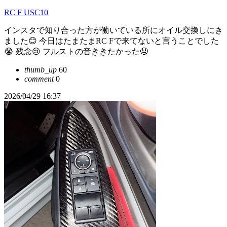
RC F USC10
インスタで知り合った方が働いている所にオイル交換しにき
ました😊 今日はたまたまRC Fで来てないと言うことでした
😭 残念😢 フルストの音ききたかった🤤
thumb_up
60
comment
0
2026/04/29 16:37