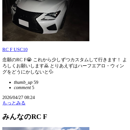
RC F USC10
念願のRC F😭 これから少しずつカスタムして行きます！ よ
ろしくお願いします🙇 とりあえずはハーフエアロ・ウィン
グをどうにかしないと💦
thumb_up
59
comment
5
2026/04/27 08:24
もっとみる
みんなのRC F