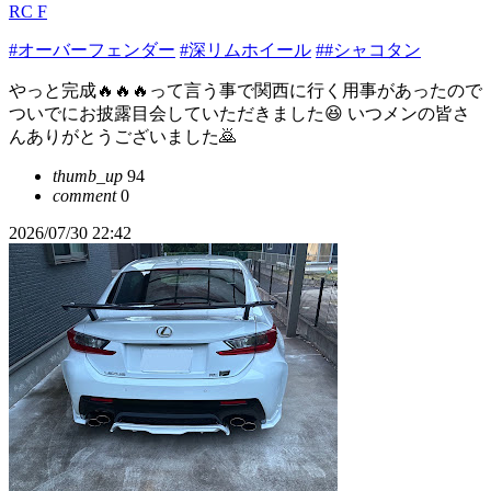
RC F
#オーバーフェンダー
#深リムホイール
##シャコタン
やっと完成🔥🔥🔥って言う事で関西に行く用事があったので
ついでにお披露目会していただきました😆 いつメンの皆さ
んありがとうございました🙇
thumb_up
94
comment
0
2026/07/30 22:42