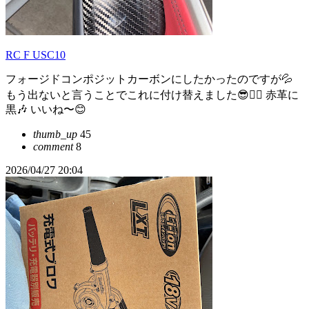
RC F USC10
フォージドコンポジットカーボンにしたかったのですが💦
もう出ないと言うことでこれに付け替えました😎✌🏽 赤革に
黒🎶 いいね〜😊
thumb_up
45
comment
8
2026/04/27 20:04