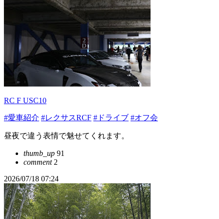
RC F USC10
#愛車紹介
#レクサスRCF
#ドライブ
#オフ会
昼夜で違う表情で魅せてくれます。
thumb_up
91
comment
2
2026/07/18 07:24