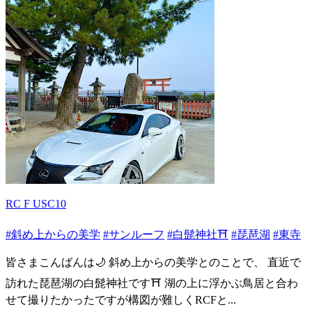
RC F USC10
#斜め上からの美学
#サンルーフ
#白髭神社⛩
#琵琶湖
#東寺
皆さまこんばんは🌙 斜め上からの美学とのことで、 直近で
訪れた琵琶湖の白髭神社です⛩️ 湖の上に浮かぶ鳥居と合わ
せて撮りたかったですが構図が難しくRCFと...