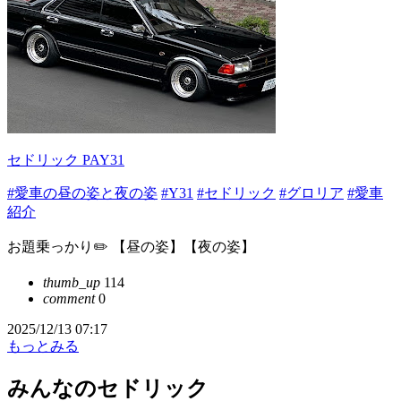
セドリック PAY31
#愛車の昼の姿と夜の姿
#Y31
#セドリック
#グロリア
#愛車
紹介
お題乗っかり✏️ 【昼の姿】【夜の姿】
thumb_up
114
comment
0
2025/12/13 07:17
もっとみる
みんなのセドリック