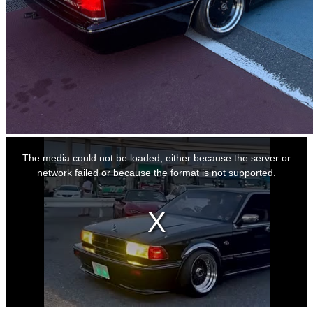
This
is
The media could not be loaded, either because the server or
a
modal
network failed or because the format is not supported.
window.