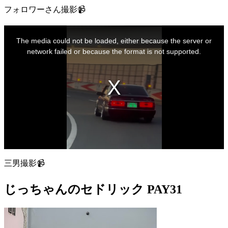
フォロワーさん撮影📹
This
is
The media could not be loaded, either because the server or
a
modal
network failed or because the format is not supported.
window.
三男撮影📹
じっちゃんのセドリック PAY31