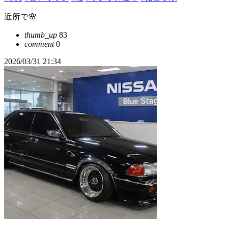
近所で🌸
thumb_up
83
comment
0
2026/03/31 21:34