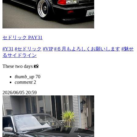
セドリック PAY31
#Y31
#セドリック
#VIP
#６月もよろしくお願いします
#魅せ
るサイドライン
These two days 📸
thumb_up
70
comment
2
2026/06/05 20:59