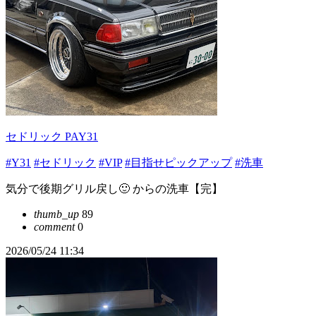
セドリック PAY31
#Y31
#セドリック
#VIP
#目指せピックアップ
#洗車
気分で後期グリル戻し🙂 からの洗車【完】
thumb_up
89
comment
0
2026/05/24 11:34