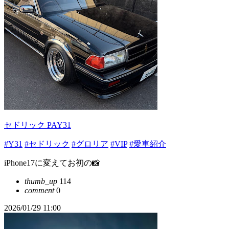
セドリック PAY31
#Y31
#セドリック
#グロリア
#VIP
#愛車紹介
iPhone17に変えてお初の📸
thumb_up
114
comment
0
2026/01/29 11:00