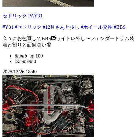
セドリック PAY31
#Y31
#セドリック
#12月もあと少し
#ホイール交換
#BBS
久々にお色直しでBBS🛞ワイトレ外し〜フェンダートリム装
着と割りと面倒臭い😓
thumb_up
100
comment
0
2025/12/26 18:40