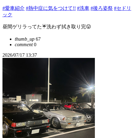
#愛車紹介
#熱中症に気をつけて!!
#洗車
#後ろ姿祭
#セドリ
ック
昼間ゲリラってた☔️洗わず拭き取り完😛
thumb_up
67
comment
0
2026/07/17 13:37