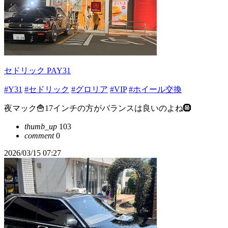
セドリック PAY31
#Y31
#セドリック
#グロリア
#VIP
#ホイール交換
夜マック🍟17インチの方がバランスは良いのよね🛞
thumb_up
103
comment
0
2026/03/15 07:27