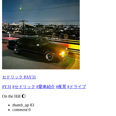
セドリック PAY31
#Y31
#セドリック
#愛車紹介
#夜景
#ドライブ
On the Hill 🌔
thumb_up
83
comment
0