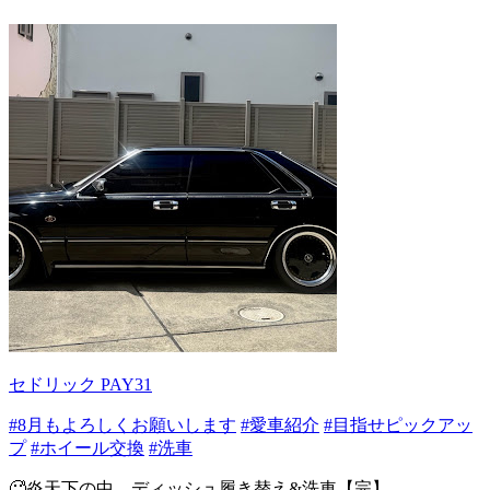
セドリック PAY31
#8月もよろしくお願いします
#愛車紹介
#目指せピックアッ
プ
#ホイール交換
#洗車
🥵炎天下の中、ディッシュ履き替え&洗車【完】