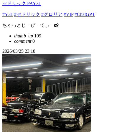
セドリック PAY31
#Y31
#セドリック
#グロリア
#VIP
#ChatGPT
ちゃっとじーぴーてぃー📸
thumb_up
109
comment
0
2026/03/25 23:18