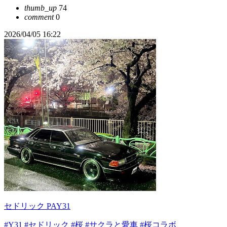
thumb_up
74
comment
0
2026/04/05 16:22
セドリック PAY31
#Y31
#セドリック
#桜
#サクラと愛車
#桜コラボ