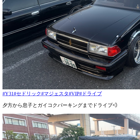
#Y31
#セドリック
#マジェスタ
#VIP
#ドライブ
夕方から息子とガイコクパーキングまでドライブ💨