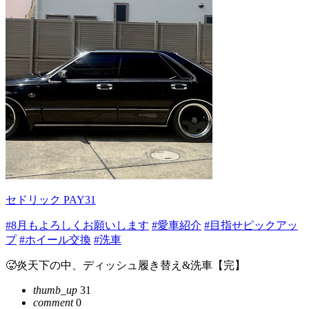
セドリック PAY31
#8月もよろしくお願いします
#愛車紹介
#目指せピックアッ
プ
#ホイール交換
#洗車
🥵炎天下の中、ディッシュ履き替え&洗車【完】
thumb_up
31
comment
0