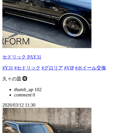
セドリック PAY31
#Y31
#セドリック
#グロリア
#VIP
#ホイール交換
久々の皿 🛞
thumb_up
102
comment
0
2026/03/12 11:30