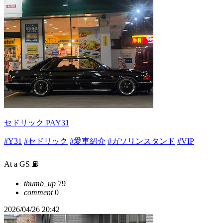
セドリック PAY31
#Y31
#セドリック
#愛車紹介
#ガソリンスタンド
#VIP
At a GS ⛽️
thumb_up
79
comment
0
2026/04/26 20:42