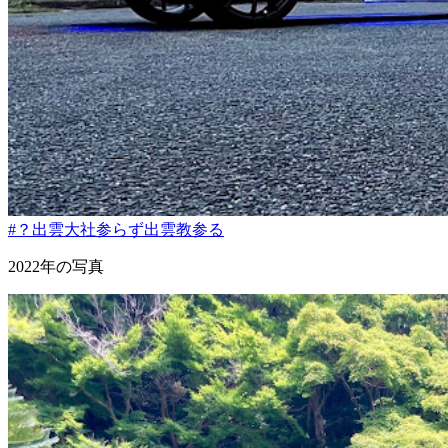
#？出雲大社参らず出雲教参る
2022年の写真