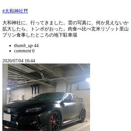
#大和神社⛩️
大和神社に、行ってきました。雲の写真に、何か見えないか
拡大したら、トンボがおった。肉食べ比べ玄米リゾット里山
プリン食事したところの地下駐車場
thumb_up
44
comment
0
2026/07/04 16:44