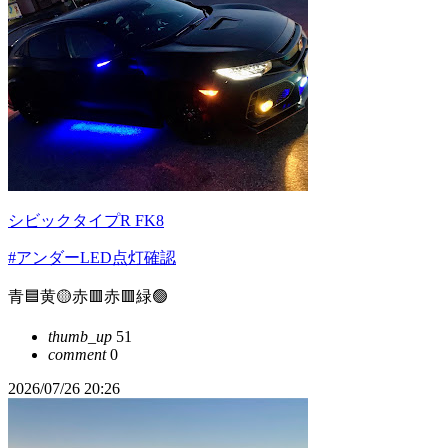
シビックタイプR FK8
#アンダーLED点灯確認
青🟦黄🟡赤🟥赤🟥緑🟢
thumb_up
51
comment
0
2026/07/26 20:26