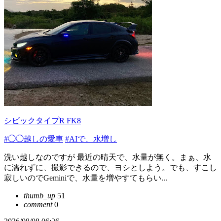
シビックタイプR FK8
#◯◯越しの愛車
#AIで、水増し
洗い越しなのですが 最近の晴天で、水量が無く。まぁ、水
に濡れずに、撮影できるので、ヨシとしよう。でも、すこし
寂しいのでGeminiで、水量を増やすてもらい...
thumb_up
51
comment
0