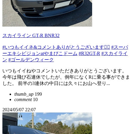
スカイライン GT-R BNR32
#いつもイイネ&コメントありがとうございます🙇‍♂️
#スーパ
ーエキシビジョンatやまびこドーム
#R32GT-R
#スカイライ
ン
#ゴールデンウィーク
いつもイイねやコメントいただきありがとうございます。
今年は飛び石連休でしたが、例年になくRに乗る事ができま
した。 前半の3連休の中日には久々にお山へ登り...
thumb_up
199
comment
10
2024/05/07 22:07