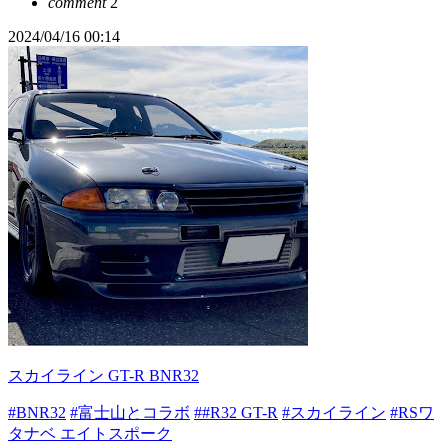
comment
2
2024/04/16 00:14
スカイライン GT-R BNR32
#BNR32
#富士山とコラボ
##R32 GT-R
#スカイライン
#RSワ
タナベ エイトスポーク