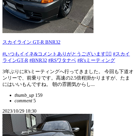
スカイライン GT-R BNR32
#いつもイイネ&コメントありがとうございます🙇‍♂️
#スカイ
ラインGT-R
#BNR32
#RSワタナベ
#R'sミーティング
3年ぶりにR'sミーティングへ行ってきました。 今回も下道オ
ンリーで、前乗りです。高速の2.5倍程掛かりますが、たま
にはいいもんですね。 朝の雰囲気からし...
thumb_up
159
comment
5
2023/10/29 18:30