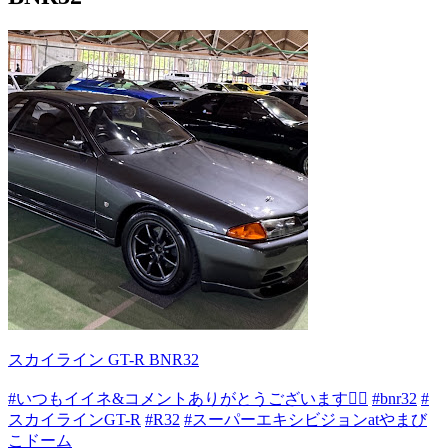
スカイライン GT-R BNR32
#いつもイイネ&コメントありがとうございます🙇‍♂️
#bnr32
#
スカイラインGT-R
#R32
#スーパーエキシビジョンatやまび
こドーム