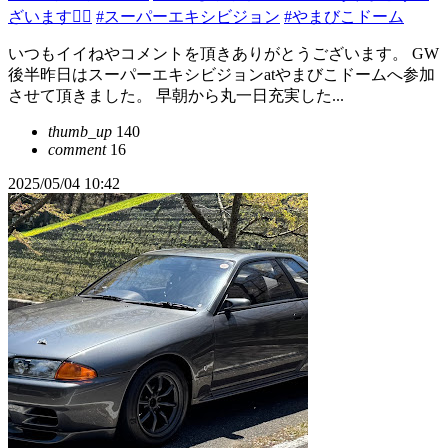
ざいます🙇‍♂️
#スーパーエキシビジョン
#やまびこドーム
いつもイイねやコメントを頂きありがとうございます。 GW
後半昨日はスーパーエキシビジョンatやまびこドームへ参加
させて頂きました。 早朝から丸一日充実した...
thumb_up
140
comment
16
2025/05/04 10:42