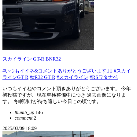
スカイライン GT-R BNR32
#いつもイイネ&コメントありがとうございます🙇‍♂️
#スカイ
ラインGT-R
##R32 GT-R
#スカイライン
#RSワタナベ
いつもイイねやコメント頂きありがとうございます。 今年
初投稿ですが、現在車検整備中につき 過去画像になりま
す。 冬眠明けが待ち遠しい今日この頃です。
thumb_up
146
comment
2
2025/03/09 18:09