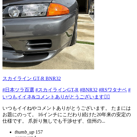
スカイライン GT-R BNR32
#日本ツラ百選
#スカイラインGT-R
#BNR32
#RSワタナベ
#
いつもイイネ&コメントありがとうございます🙇‍♂️
いつもイイねやコメントありがとうございます。 たまには
お題にのって。 16インチにこだわり続けた20年来の安定の
仕様です。 爪折り無しでも干渉せず、信州の...
thumb_up
157