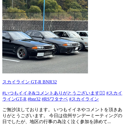
スカイライン GT-R BNR32
#いつもイイネ&コメントありがとうございます🙇‍♂️
#スカイ
ラインGT-R
#bnr32
#RSワタナベ
#スカイライン
ご無沙汰しております。 いつもイイネやコメントを頂きあ
りがとうございます。 今日は信州サンデーミーティングの
日でしたが、地区の行事の為泣く泣く参加を諦めて...