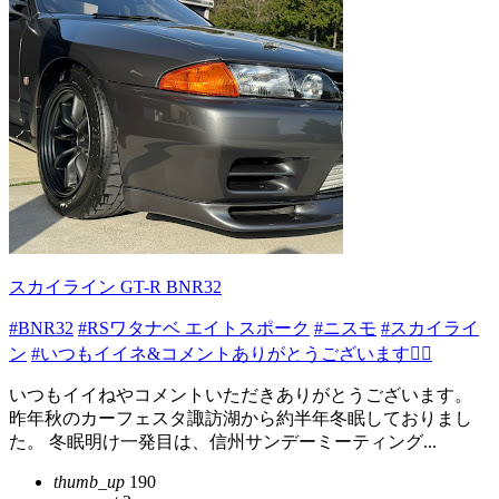
スカイライン GT-R BNR32
#BNR32
#RSワタナベ エイトスポーク
#ニスモ
#スカイライ
ン
#いつもイイネ&コメントありがとうございます🙇‍♂️
いつもイイねやコメントいただきありがとうございます。
昨年秋のカーフェスタ諏訪湖から約半年冬眠しておりまし
た。 冬眠明け一発目は、信州サンデーミーティング...
thumb_up
190