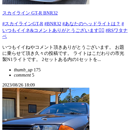
スカイライン GT-R BNR32
#スカイラインGT-R
#BNR32
#あなたのヘッドライトは？
#
いつもイイネ&コメントありがとうございます🙇‍♂️
#RSワタナ
ベ
いつもイイねやコメント頂きありがとうございます。 お題
に乗らせて頂き久々の投稿です。 ライトはこだわりの市光
製N1ライトです。 2セットある内の1セットを...
thumb_up
175
comment
5
2023/08/26 18:09