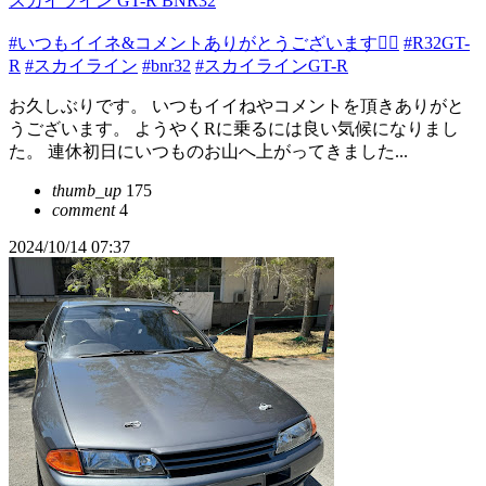
スカイライン GT-R BNR32
#いつもイイネ&コメントありがとうございます🙇‍♂️
#R32GT-
R
#スカイライン
#bnr32
#スカイラインGT-R
お久しぶりです。 いつもイイねやコメントを頂きありがと
うございます。 ようやくRに乗るには良い気候になりまし
た。 連休初日にいつものお山へ上がってきました...
thumb_up
175
comment
4
2024/10/14 07:37