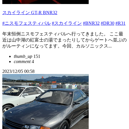
スカイライン GT-R BNR32
#ニスモフェスティバル
#スカイライン
#BNR32
#DR30
#R31
年末恒例ニスモフェスティバルへ行ってきました。 ここ最
近は山中湖の紅富士の湯でまったりしてからゲートへ並ぶの
がルーティンになってます。今回、カルソニックス...
thumb_up
151
comment
4
2023/12/05 00:58