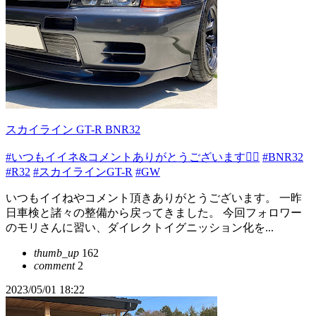
スカイライン GT-R BNR32
#いつもイイネ&コメントありがとうございます🙇‍♂️
#BNR32
#R32
#スカイラインGT-R
#GW
いつもイイねやコメント頂きありがとうございます。 一昨
日車検と諸々の整備から戻ってきました。 今回フォロワー
のモリさんに習い、ダイレクトイグニッション化を...
thumb_up
162
comment
2
2023/05/01 18:22