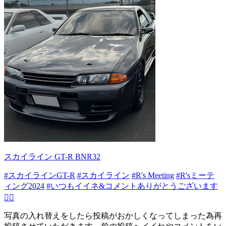
スカイライン GT-R BNR32
#スカイラインGT-R
#スカイライン
#R's Meeting
#R'sミーテ
ィング2024
#いつもイイネ&コメントありがとうございます
🙇‍♂️
写真の入れ替えをしたら投稿がおかしくなってしまった為再