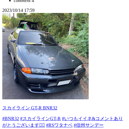
comment
4
2023/10/14 17:59
スカイライン GT-R BNR32
#BNR32
#スカイラインGT-R
#いつもイイネ&コメントあり
がとうございます🙇‍♂️
#RSワタナベ
#信州サンデー