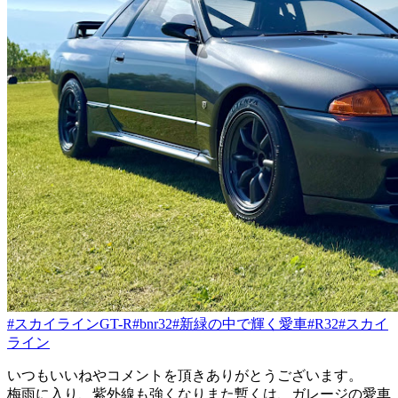
#スカイラインGT-R
#bnr32
#新緑の中で輝く愛車
#R32
#スカイ
ライン
いつもいいねやコメントを頂きありがとうございます。
梅雨に入り、紫外線も強くなりまた暫くは、ガレージの愛車