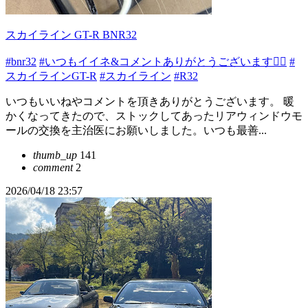
スカイライン GT-R BNR32
#bnr32
#いつもイイネ&コメントありがとうございます🙇‍♂️
#
スカイラインGT-R
#スカイライン
#R32
いつもいいねやコメントを頂きありがとうございます。 暖
かくなってきたので、ストックしてあったリアウィンドウモ
ールの交換を主治医にお願いしました。いつも最善...
thumb_up
141
comment
2
2026/04/18 23:57