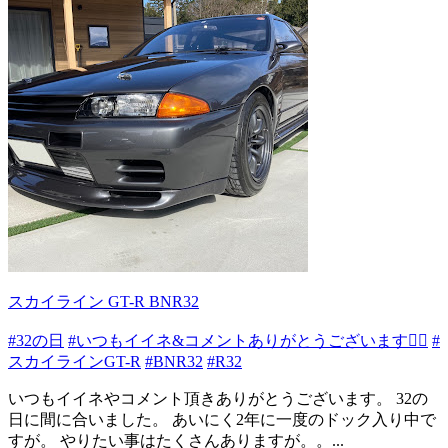
スカイライン GT-R BNR32
#32の日
#いつもイイネ&コメントありがとうございます🙇‍♂️
#
スカイラインGT-R
#BNR32
#R32
いつもイイネやコメント頂きありがとうございます。 32の
日に間に合いました。 あいにく2年に一度のドック入り中で
すが。 やりたい事はたくさんありますが。。...