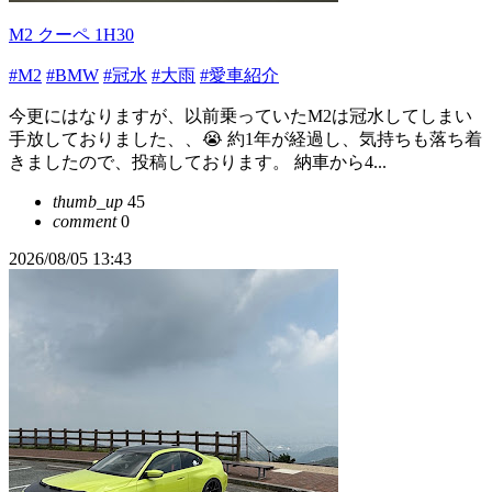
M2 クーペ 1H30
#M2
#BMW
#冠水
#大雨
#愛車紹介
今更にはなりますが、以前乗っていたM2は冠水してしまい
手放しておりました、、😭 約1年が経過し、気持ちも落ち着
きましたので、投稿しております。 納車から4...
thumb_up
45
comment
0
2026/08/05 13:43