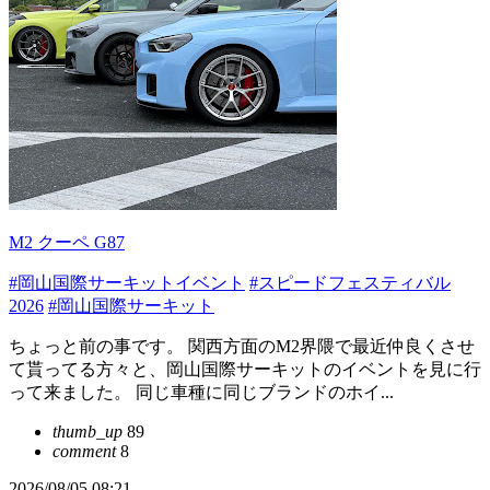
M2 クーペ G87
#岡山国際サーキットイベント
#スピードフェスティバル
2026
#岡山国際サーキット
ちょっと前の事です。 関西方面のM2界隈で最近仲良くさせ
て貰ってる方々と、岡山国際サーキットのイベントを見に行
って来ました。 同じ車種に同じブランドのホイ...
thumb_up
89
comment
8
2026/08/05 08:21