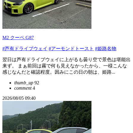
M2 クーペ G87
#芦有ドライブウェイ
#アーモンドトースト
#姫路名物
翌日は芦有ドライブウェイに上がるも曇り空で景色は堪能出
来ず。 まぁ前回は霧で何も見えなかったから、一様こんな
感じなんだと確認程度。因みにこの日の朝は、姫路...
thumb_up
92
comment
4
2026/08/05 09:40