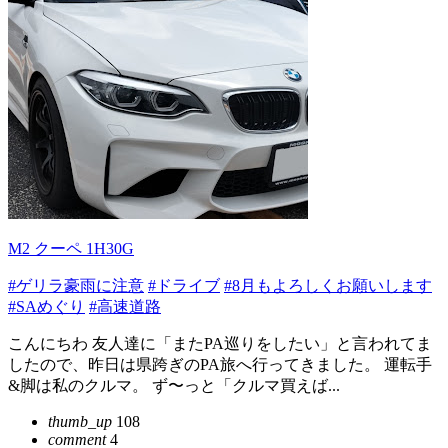
M2 クーペ 1H30G
#ゲリラ豪雨に注意
#ドライブ
#8月もよろしくお願いします
#SAめぐり
#高速道路
こんにちわ 友人達に「またPA巡りをしたい」と言われてま
したので、昨日は県跨ぎのPA旅へ行ってきました。 運転手
&脚は私のクルマ。 ず〜っと「クルマ買えば...
thumb_up
108
comment
4