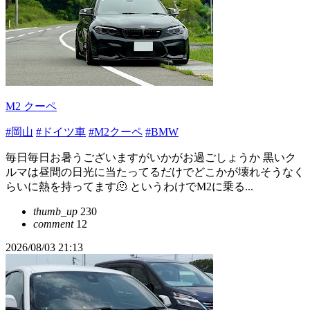
M2 クーペ
#岡山
#ドイツ車
#M2クーペ
#BMW
毎日毎日お暑うございますがいかがお過ごしょうか 黒いク
ルマは昼間の日光に当たってるだけでどこかが壊れそうなく
らいに熱を持ってます🫠 というわけでM2に乗る...
thumb_up
230
comment
12
2026/08/03 21:13