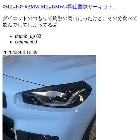
#M2
#F87
#BMW M2
#BMW
#岡山国際サーキット
ダイエットのつもりで灼熱の岡山走ったけど、その分食べて
飲んでしてしまってる🤣
thumb_up
62
comment
0
2026/08/04 16:49