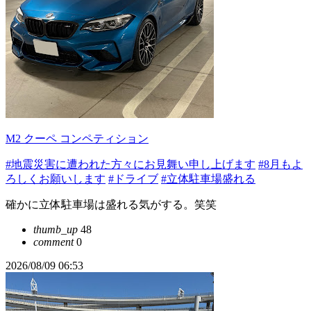
M2 クーペ コンペティション
#地震災害に遭われた方々にお見舞い申し上げます
#8月もよ
ろしくお願いします
#ドライブ
#立体駐車場盛れる
確かに立体駐車場は盛れる気がする。笑笑
thumb_up
48
comment
0
2026/08/09 06:53