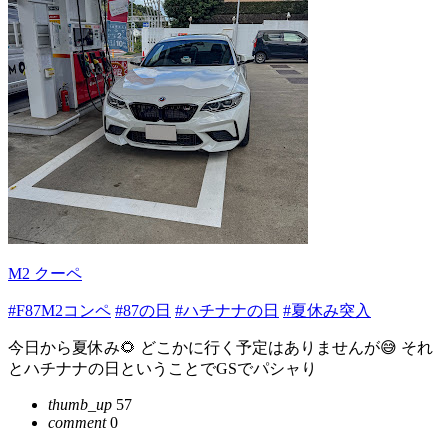
M2 クーペ
#F87M2コンペ
#87の日
#ハチナナの日
#夏休み突入
今日から夏休み🌻 どこかに行く予定はありませんが😅 それ
とハチナナの日ということでGSでパシャり
thumb_up
57
comment
0