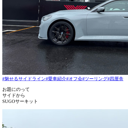
#魅せるサイドライン
#愛車紹介
#オフ会
#ツーリング
#四厘舎
お題にのって
サイドから
SUGOサーキット