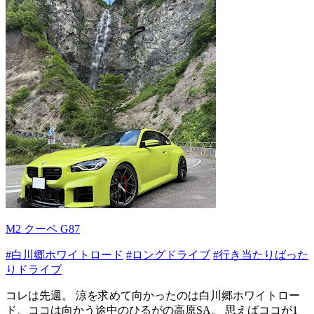
M2 クーペ G87
#白川郷ホワイトロード
#ロングドライブ
#行き当たりばった
りドライブ
コレは先週。 涼を求めて向かったのは白川郷ホワイトロー
ド。ココは向かう途中のひるがの高原SA。 思えばココが1