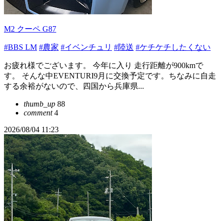
M2 クーペ G87
#BBS LM
#農家
#イベンチュリ
#陸送
#ケチケチしたくない
お疲れ様でございます。 今年に入り 走行距離が900kmで
す。 そんな中EVENTURI9月に交換予定です。ちなみに自走
する余裕がないので、四国から兵庫県...
thumb_up
88
comment
4
2026/08/04 11:23