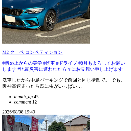
M2 クーペ コンペティション
#斜め上からの美学
#洗車
#ドライブ
#8月もよろしくお願い
します
#地震災害に遭われた方々にお見舞い申し上げます
洗車したから中島パーキングで前回と同じ構図で。 でも、
阪神高速走ったら既に虫がいっぱい…
thumb_up
45
comment
12
2026/08/08 19:49