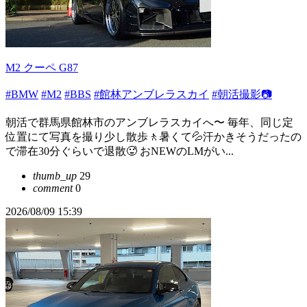
M2 クーペ G87
#BMW
#M2
#BBS
#館林アンブレラスカイ
#朝活撮影📷
朝活で群馬県館林市のアンブレラスカイへ〜 毎年、同じ定
位置にて写真を撮り少し散歩🚶暑くて💦汗かきそうだったの
で滞在30分ぐらいで退散🥵 おNEWのLMがい...
thumb_up
29
comment
0
2026/08/09 15:39