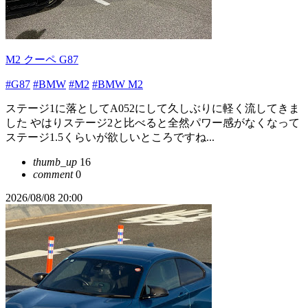
M2 クーペ G87
#G87
#BMW
#M2
#BMW M2
ステージ1に落としてA052にして久しぶりに軽く流してきま
した やはりステージ2と比べると全然パワー感がなくなって
ステージ1.5くらいが欲しいところですね...
thumb_up
16
comment
0
2026/08/08 20:00