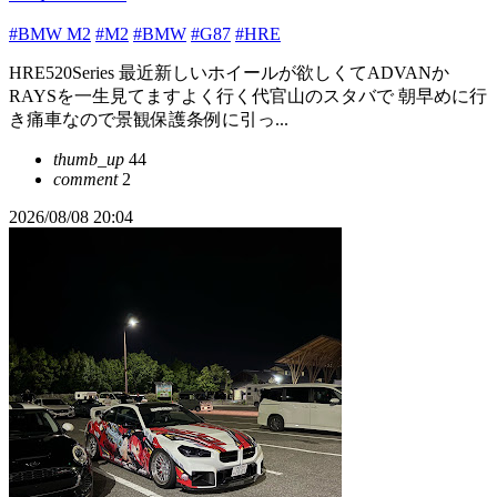
#BMW M2
#M2
#BMW
#G87
#HRE
HRE520Series 最近新しいホイールが欲しくてADVANか
RAYSを一生見てますよく行く代官山のスタバで 朝早めに行
き痛車なので景観保護条例に引っ...
thumb_up
44
comment
2
2026/08/08 20:04