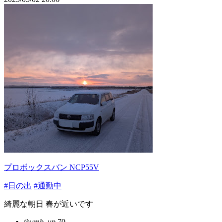
プロボックスバン NCP55V
#日の出
#通勤中
綺麗な朝日 春が近いです
thumb_up
70