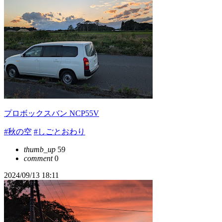
プロボックスバン NCP55V
#秋の空
#しごとおわり
thumb_up
59
comment
0
2024/09/13 18:11