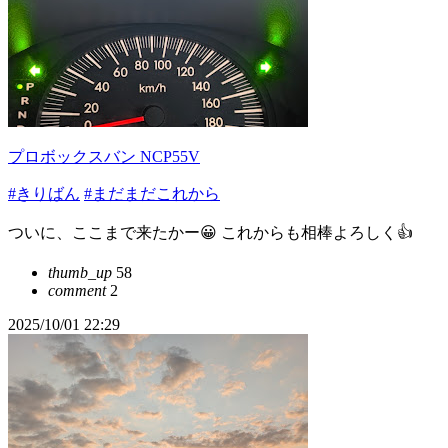
プロボックスバン NCP55V
#きりばん
#まだまだこれから
ついに、ここまで来たかー😀 これからも相棒よろしく👍
thumb_up
58
comment
2
2025/10/01 22:29