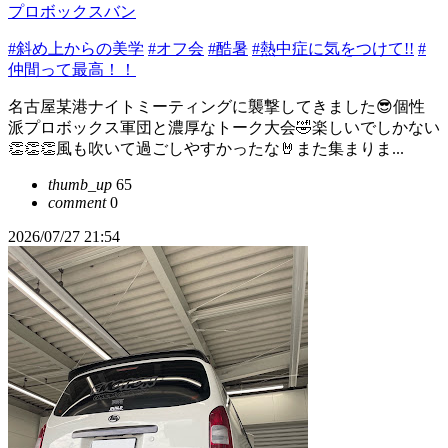
プロボックスバン
#斜め上からの美学
#オフ会
#酷暑
#熱中症に気をつけて!!
#
仲間って最高！！
名古屋某港ナイトミーティングに襲撃してきました😎個性
派プロボックス軍団と濃厚なトーク大会🤣楽しいでしかない
👏👏👏風も吹いて過ごしやすかったな🤘また集まりま...
thumb_up
65
comment
0
2026/07/27 21:54