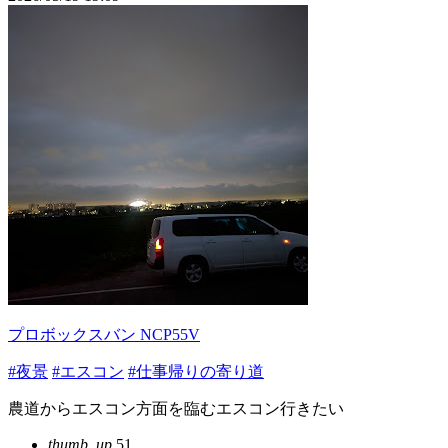
プロボックスバン NCP55V
#夜景
#エスコン
#仕事帰りの寄り道
農道からエスコン方面を臨むエスコン行きたい
thumb_up
51