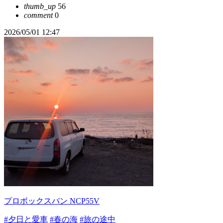
thumb_up
56
comment
0
2026/05/01 12:47
プロボックスバン NCP55V
#夕日と愛車
#春の海
#旅の途中