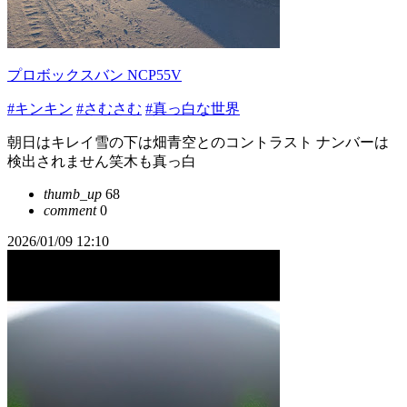
プロボックスバン NCP55V
#キンキン
#さむさむ
#真っ白な世界
朝日はキレイ雪の下は畑青空とのコントラスト ナンバーは
検出されません笑木も真っ白
thumb_up
68
comment
0
2026/01/09 12:10