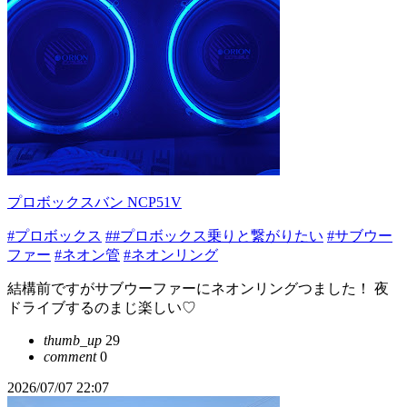
プロボックスバン NCP51V
#プロボックス
##プロボックス乗りと繋がりたい
#サブウー
ファー
#ネオン管
#ネオンリング
結構前ですがサブウーファーにネオンリングつました！ 夜
ドライブするのまじ楽しい♡
thumb_up
29
comment
0
2026/07/07 22:07