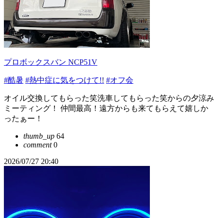
プロボックスバン NCP51V
#酷暑
#熱中症に気をつけて!!
#オフ会
オイル交換してもらった笑洗車してもらった笑からの夕涼み
ミーティング！ 仲間最高！遠方からも来てもらえて嬉しか
ったぁー！
thumb_up
64
comment
0
2026/07/27 20:40