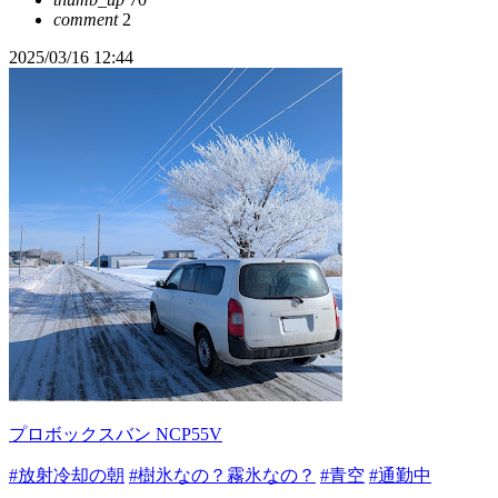
comment
2
2025/03/16 12:44
プロボックスバン NCP55V
#放射冷却の朝
#樹氷なの？霧氷なの？
#青空
#通勤中