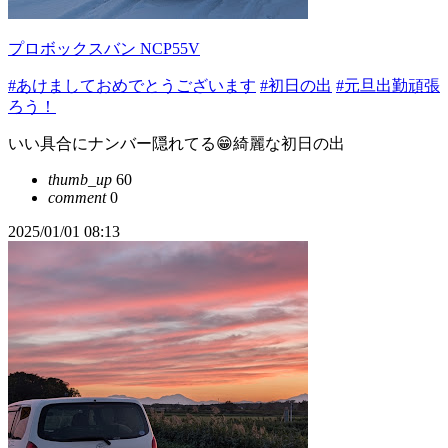
プロボックスバン NCP55V
#あけましておめでとうございます
#初日の出
#元旦出勤頑張
ろう！
いい具合にナンバー隠れてる😁綺麗な初日の出
thumb_up
60
comment
0
2025/01/01 08:13