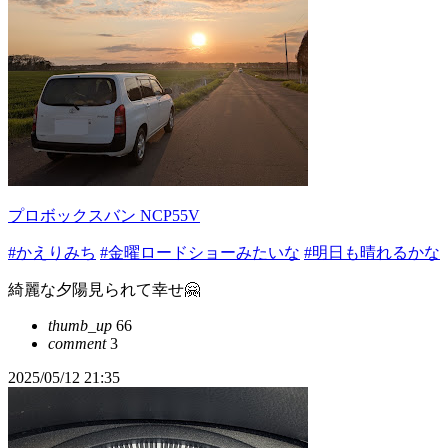
プロボックスバン NCP55V
#かえりみち
#金曜ロードショーみたいな
#明日も晴れるかな
綺麗な夕陽見られて幸せ🤗
thumb_up
66
comment
3
2025/05/12 21:35