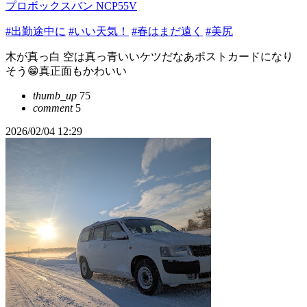
プロボックスバン NCP55V
#出勤途中に
#いい天気！
#春はまだ遠く
#美尻
木が真っ白 空は真っ青いいケツだなあポストカードになり
そう😁真正面もかわいい
thumb_up
75
comment
5
2026/02/04 12:29