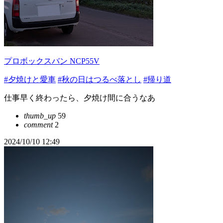
プロボックスバン NCP55V
#夕焼けと愛車
#秋の日はつるべ落とし
#帰り道
仕事早く終わったら、夕焼け間に合うなあ
thumb_up
59
comment
2
2024/10/10 12:49