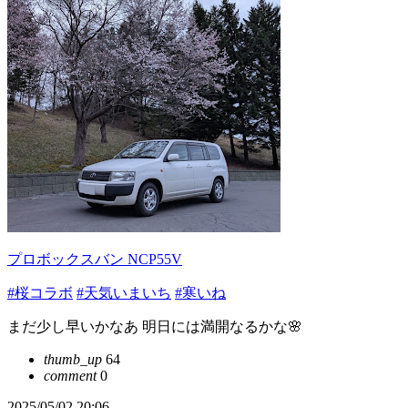
プロボックスバン NCP55V
#桜コラボ
#天気いまいち
#寒いね
まだ少し早いかなあ 明日には満開なるかな🌸
thumb_up
64
comment
0
2025/05/02 20:06