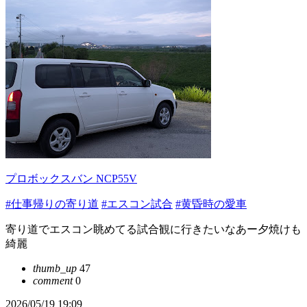
プロボックスバン NCP55V
#仕事帰りの寄り道
#エスコン試合
#黄昏時の愛車
寄り道でエスコン眺めてる試合観に行きたいなあー夕焼けも
綺麗
thumb_up
47
comment
0
2026/05/19 19:09