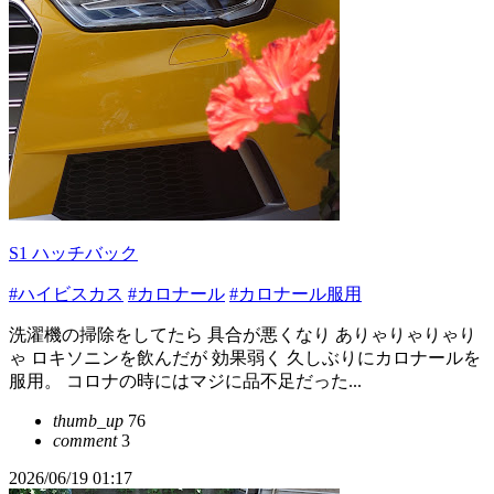
S1 ハッチバック
#ハイビスカス
#カロナール
#カロナール服用
洗濯機の掃除をしてたら 具合が悪くなり ありゃりゃりゃり
ゃ ロキソニンを飲んだが 効果弱く 久しぶりにカロナールを
服用。 コロナの時にはマジに品不足だった...
thumb_up
76
comment
3
2026/06/19 01:17