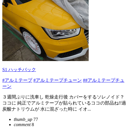
S1 ハッチバック
#アルミテープ
#アルミテープチューン
##アルミテープチュ
ーン
３週間ぶりに洗車し 乾燥走行後 カバーをするソレノイド？
ココに 純正でアルミテープが貼られているココの部品ね!!過
炭酸ナトリウムが 水に混ざった時に イオ...
thumb_up
77
comment
8