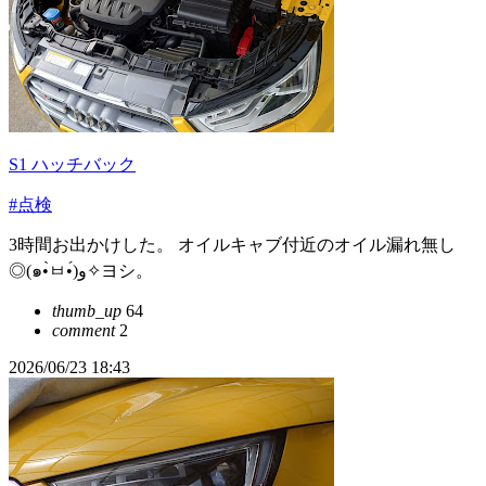
S1 ハッチバック
#点検
3時間お出かけした。 オイルキャブ付近のオイル漏れ無し
◎(๑•̀ㅂ•́)و✧ヨシ。
thumb_up
64
comment
2
2026/06/23 18:43