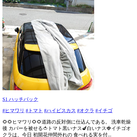
S1 ハッチバック
#ヒマワリ
#トマト
#ハイビスカス
#オクラ
#イチゴ
🌻🌻ヒマワリ🌻🌻道路の反対側に仕込んである。 洗車乾燥
後 カバーを被せる🍅トマト黒いナス🍆白いナス🍓イチゴオ
クラは、今日 初開花仲間外れの 食べれる実を付...