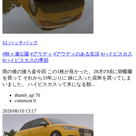
S1 ハッチバック
#秋ヶ瀬公園
#アウディ
#アウディのある生活
#ハイビスカス
#ハイビスカスの季節
雨の後の後ろ姿今回 この1枚が良かった。28才の頃に胡蝶蘭
を買って それから33年ぶりに 鉢に入った花🌺を買ってしま
いました。 ハイビスカスって木になる朝...
thumb_up
76
comment
0
2026/06/10 13:17