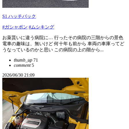
S1 ハッチバック
#ガシャポン
#ムシキング
お薬貰いに違う病院に… 行ったその病院の三階からの景色
電車の趣味は、無いけど 何十年も前から 車両の車庫ってど
うなっているのかと思い この病院の上の階から...
thumb_up
71
comment
5
2026/06/30 21:09