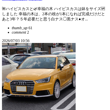
🌺ハイビスカスと🌿幸福の木 ハイビスカスは鉢をサイズ🆙
しました 幸福の木は、2本の枝が1本になれば完成だけだと
あと3年？５年必要だと思う白ナス◯黒ナス●オ...
thumb_up
61
comment
2
2026/07/03 10:56