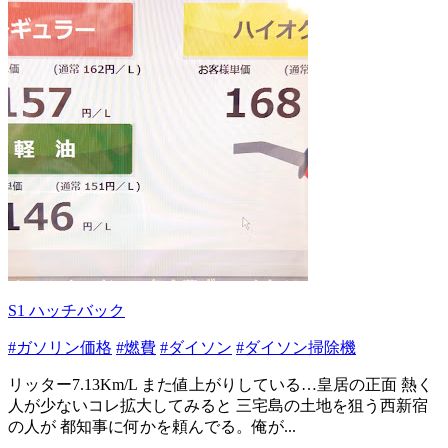
S1 ハッチバック
#ガソリン価格
#燃費
#ダイソン
#ダイソン掃除機
リッター7.13Km/L また値上がりしている…皇居の正面 熱く
人が少ないコレ拡大してみると 三宅島の土地を狙う西新宿
の人が 都知事に何かを頼んでる。俺が...