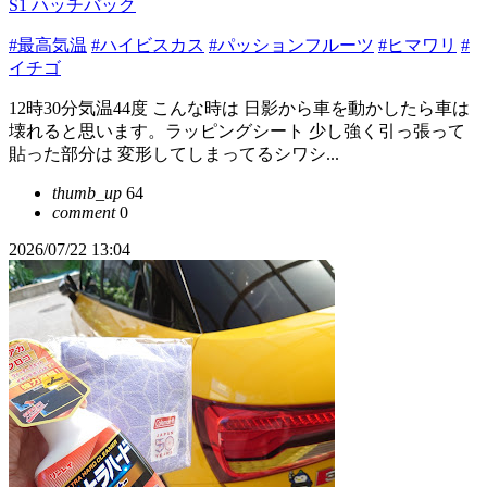
S1 ハッチバック
#最高気温
#ハイビスカス
#パッションフルーツ
#ヒマワリ
#
イチゴ
12時30分気温44度 こんな時は 日影から車を動かしたら車は
壊れると思います。ラッピングシート 少し強く引っ張って
貼った部分は 変形してしまってるシワシ...
thumb_up
64
comment
0
2026/07/22 13:04