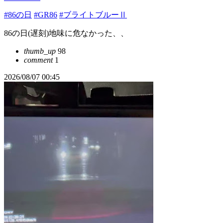
#86の日
#GR86
#ブライトブルーⅡ
86の日(遅刻)地味に危なかった、、
thumb_up
98
comment
1
2026/08/07 00:45