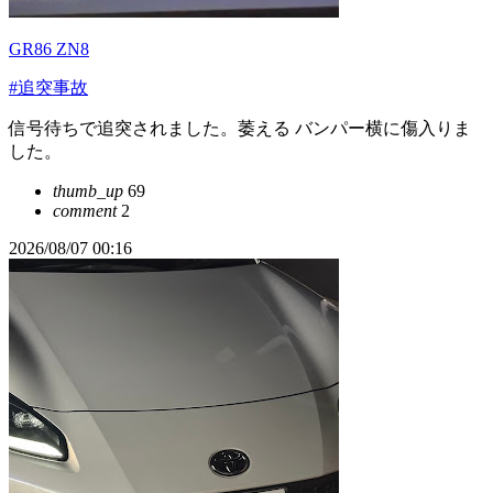
GR86 ZN8
#追突事故
信号待ちで追突されました。萎える バンパー横に傷入りま
した。
thumb_up
69
comment
2
2026/08/07 00:16