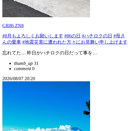
GR86 ZN8
#8月もよろしくお願いします
#86の日
#ハチロクの日
#母さ
んの愛車
#地震災害に遭われた方々にお見舞い申し上げます
忘れてた… 昨日がハチロクの日だって事を…
thumb_up
31
comment
0
2026/08/07 20:20