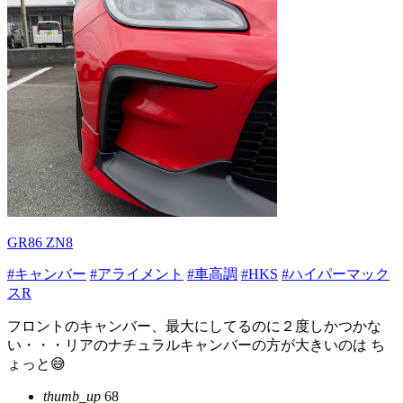
GR86 ZN8
#キャンバー
#アライメント
#車高調
#HKS
#ハイパーマック
スR
フロントのキャンバー、最大にしてるのに２度しかつかな
い・・・リアのナチュラルキャンバーの方が大きいのは ち
ょっと😅
thumb_up
68