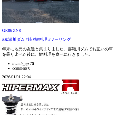
GR86 ZN8
#嘉瀬川ダム
#峠
#鯉料理
#ツーリング
年末に地元の友達と集まりました。嘉瀬川ダムでお互いの車
を乗り比べた後に、鯉料理を食べに行きました。
thumb_up
76
comment
0
2026/01/01 22:04