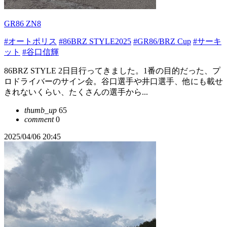
GR86 ZN8
#オートポリス
#86BRZ STYLE2025
#GR86/BRZ Cup
#サーキ
ット
#谷口信輝
86BRZ STYLE 2日目行ってきました。1番の目的だった、プ
ロドライバーのサイン会。谷口選手や井口選手、他にも載せ
きれないくらい、たくさんの選手から...
thumb_up
65
comment
0
2025/04/06 20:45