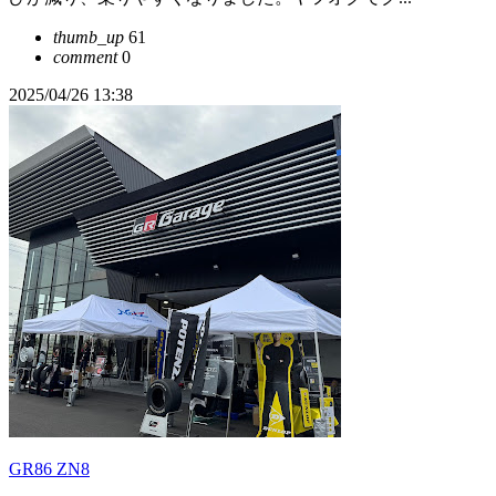
thumb_up
61
comment
0
2025/04/26 13:38
GR86 ZN8