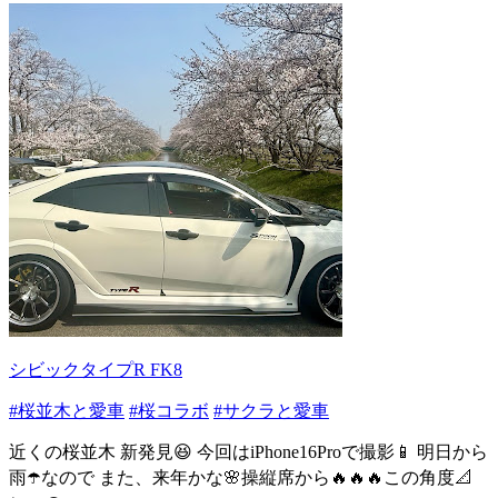
シビックタイプR FK8
#桜並木と愛車
#桜コラボ
#サクラと愛車
近くの桜並木 新発見😆 今回はiPhone16Proで撮影📱 明日から
雨☂️なので また、来年かな🌸操縦席から🔥🔥🔥この角度📐