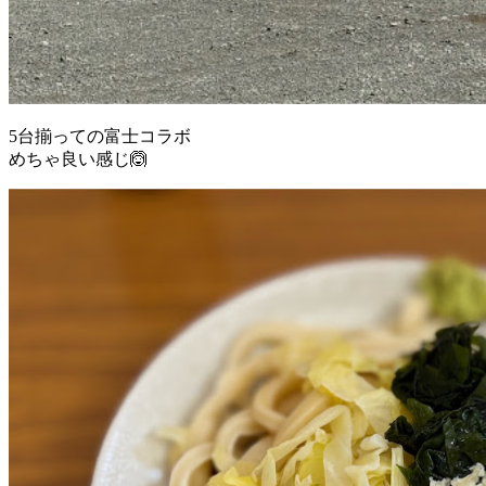
5台揃っての富士コラボ
めちゃ良い感じ🙆