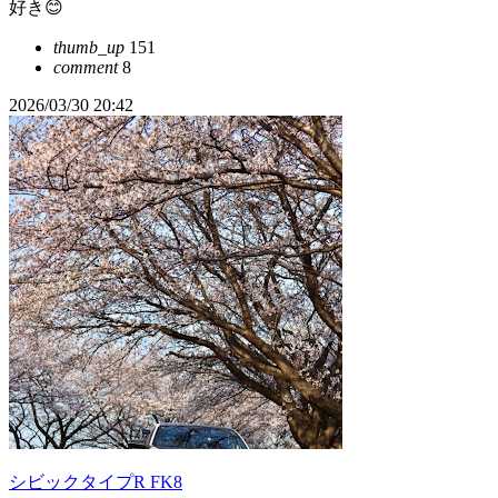
好き😊
thumb_up
151
comment
8
2026/03/30 20:42
シビックタイプR FK8