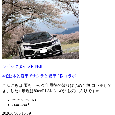
シビックタイプR FK8
#桜並木と愛車
#サクラと愛車
#桜コラボ
こんにちは 雨も止み 今年最後の散りはじめた桜 コラボして
きました♪ 最近は80㎜F1.8レンズが お気に入りですw
thumb_up
163
comment
9
2026/04/05 16:39