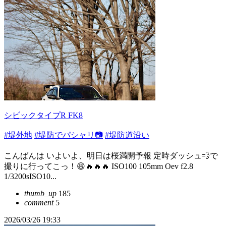
シビックタイプR FK8
#堤外地
#堤防でパシャリ📷
#堤防道沿い
こんばんは いよいよ、明日は桜満開予報 定時ダッシュ💨で
撮りに行ってこっ！😆🔥🔥🔥 ISO100 105mm Oev f2.8
1/3200sISO10...
thumb_up
185
comment
5
2026/03/26 19:33