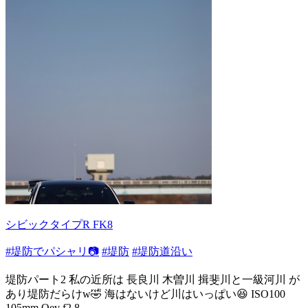
シビックタイプR FK8
#堤防でパシャリ📷
#堤防
#堤防道沿い
堤防パート2 私の近所は 長良川 木曽川 揖斐川と一級河川 が
あり堤防だらけw🤣 海はないけど川はいっぱい😆 ISO100
105mm Oev f2.8 ...