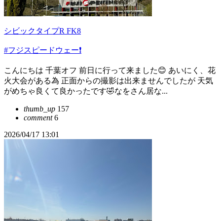
シビックタイプR FK8
#フジスピードウェー❗
こんにちは 千葉オフ 前日に行って来ました😊 あいにく、花
火大会がある為 正面からの撮影は出来ませんでしたが 天気
がめちゃ良くて良かったです🤣なをさん居な...
thumb_up
157
comment
6
2026/04/17 13:01