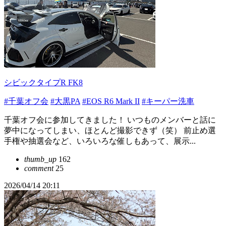
シビックタイプR FK8
#千葉オフ会
#大黒PA
#EOS R6 Mark II
#キーパー洗車
千葉オフ会に参加してきました！ いつものメンバーと話に
夢中になってしまい、ほとんど撮影できず（笑） 前止め選
手権や抽選会など、いろいろな催しもあって、展示...
thumb_up
162
comment
25
2026/04/14 20:11