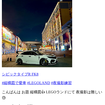
シビックタイプR FK8
#縦構図で愛車
#LEGOLAND
#夜撮影練習
こんばんは お題 縦構図👍 LEGOランドにて 夜撮影は難しい
😓