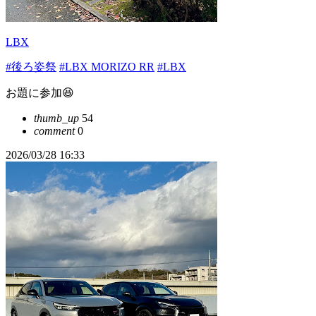
LBX
#後ろ姿祭
#LBX MORIZO RR
#LBX
お題に参加😆
thumb_up
54
comment
0
2026/03/28 16:33