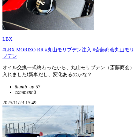
LBX
#LBX MORIZO RR
#丸山モリブデン注入
#斎藤商会丸山モリ
ブデン
オイル交換一式終わったから、丸山モリブデン（斎藤商会）
入れました❗️新車だし、変化あるのかな？
thumb_up
57
comment
0
2025/11/23 15:49