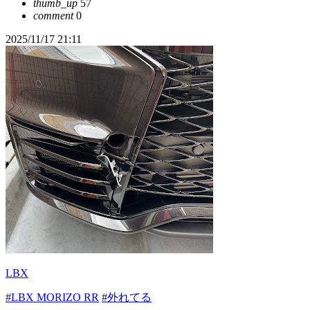
thumb_up
57
comment
0
2025/11/17 21:11
LBX
#LBX MORIZO RR
#外れてる