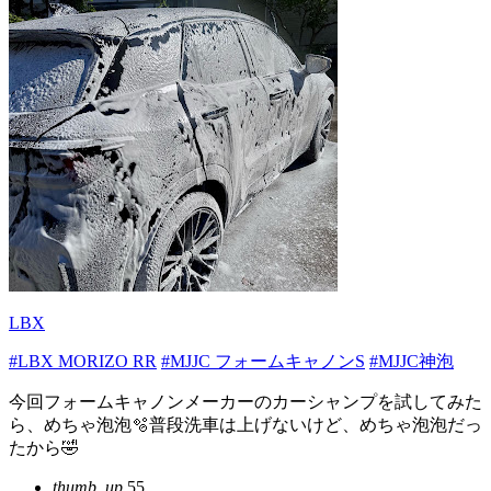
LBX
#LBX MORIZO RR
#MJJC フォームキャノンS
#MJJC神泡
今回フォームキャノンメーカーのカーシャンプを試してみた
ら、めちゃ泡泡🫧普段洗車は上げないけど、めちゃ泡泡だっ
たから🤣
thumb_up
55