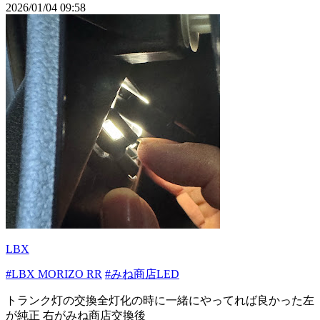
2026/01/04 09:58
LBX
#LBX MORIZO RR
#みね商店LED
トランク灯の交換全灯化の時に一緒にやってれば良かった左
が純正 右がみね商店交換後