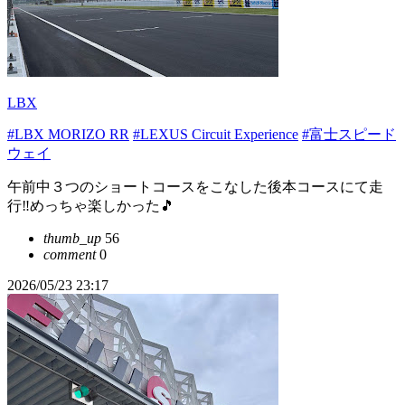
LBX
#LBX MORIZO RR
#LEXUS Circuit Experience
#富士スピード
ウェイ
午前中３つのショートコースをこなした後本コースにて走
行‼️めっちゃ楽しかった🎵
thumb_up
56
comment
0
2026/05/23 23:17