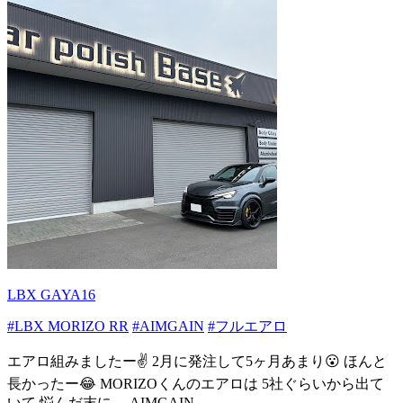
LBX GAYA16
#LBX MORIZO RR
#AIMGAIN
#フルエアロ
エアロ組みましたー✌️ 2月に発注して5ヶ月あまり😮 ほんと
長かったー😂 MORIZOくんのエアロは 5社ぐらいから出て
いて 悩んだ末に… AIMGAIN...