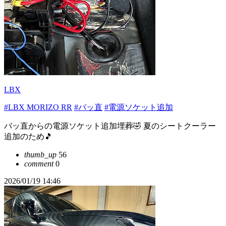
LBX
#LBX MORIZO RR
#バッ直
#電源ソケット追加
バッ直からの電源ソケット追加埋葬🤣 夏のシートクーラー
追加のため🎵
thumb_up
56
comment
0
2026/01/19 14:46