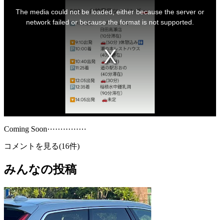
This
is
The media could not be loaded, either because the server or
a
modal
network failed or because the format is not supported.
window.
Coming Soon⋯⋯⋯⋯⋯
コメントを見る(16件)
みんなの投稿