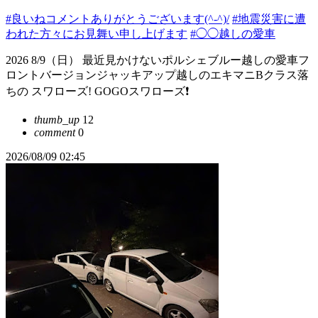
#良いねコメントありがとうございます(^-^)/
#地震災害に遭
われた方々にお見舞い申し上げます
#◯◯越しの愛車
2026 8/9（日） 最近見かけないポルシェブルー越しの愛車フ
ロントバージョンジャッキアップ越しのエキマニBクラス落
ちの スワローズ! GOGOスワローズ❗
thumb_up
12
comment
0
2026/08/09 02:45