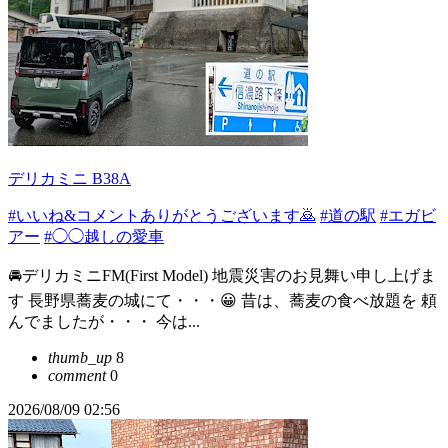
デリカミニ B38A
#いいね&コメントありがとうございます🙇
#道の駅
#エガビ
アー
#◯◯越しの愛車
🚘デリカミニFM(First Model) 地震災害のお見舞い申し上げま
す 長野県蕎麦の城にて・・・😀 昔は、蕎麦の食べ放題を 頼
んでましたが・・・ 今は...
thumb_up
8
comment
0
2026/08/09 02:56