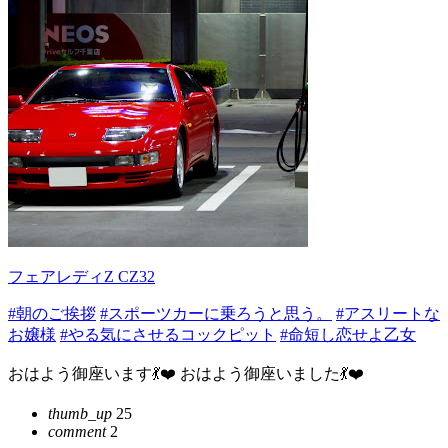
フェアレディZ CZ32
#朝のご挨拶
#スポーツカーに乗ろうと思う。
#アスリートな
お嬢様
#やる気にさせるコックピット
#命短し恋せよ乙女
おはよう御座います💃❤️ おはよう御座いました💃❤️
thumb_up
25
comment
2