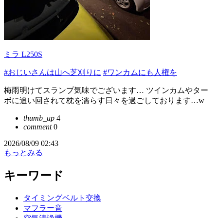
ミラ L250S
#おじいさんは山へ芝刈りに
#ワンカムにも人権を
梅雨明けてスランプ気味でございます… ツインカムやター
ボに追い回されて枕を濡らす日々を過ごしております…w
thumb_up
4
comment
0
2026/08/09 02:43
もっとみる
キーワード
タイミングベルト交換
マフラー音