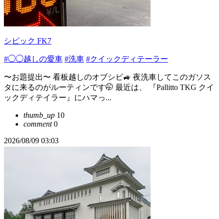
シビック FK7
#◯◯越しの愛車
#洗車
#クイックディテーラー
〜お題提出〜 看板越しのオブシビ🚙 夜洗車してこのガソス
タに来るのがルーティンです🤭 最近は、 『Pallitto TKG クイ
ックディテイラー』にハマっ...
thumb_up
10
comment
0
2026/08/09 03:03