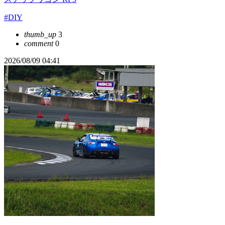
#DIY
thumb_up
3
comment
0
2026/08/09 04:41