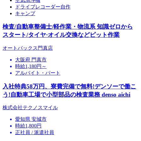
空気清浄機
ドライブレコーダー自作
キャンプ
検査/自動車整備士/軽作業・物流系 知識ゼロから
スタート/タイヤ·オイル交換などピット作業
オートバックス門真店
大阪府 門真市
時給1,180円～
アルバイト・パート
入社特典58万円、寮費完備で無料!デンソーで働こ
う!自動車工場で小型部品の検査業務 denso aichi
株式会社テクノスマイル
愛知県 安城市
時給1,800円
正社員 / 派遣社員