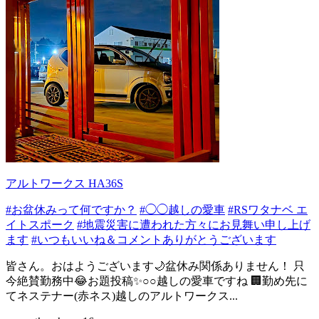
アルトワークス HA36S
#お盆休みって何ですか？
#◯◯越しの愛車
#RSワタナベ エ
イトスポーク
#地震災害に遭われた方々にお見舞い申し上げ
ます
#いつもいいね＆コメントありがとうございます
皆さん。おはようございます🌙盆休み関係ありません！ 只
今絶賛勤務中😂お題投稿✨️○○越しの愛車ですね 🏢勤め先に
てネステナー(赤ネス)越しのアルトワークス...