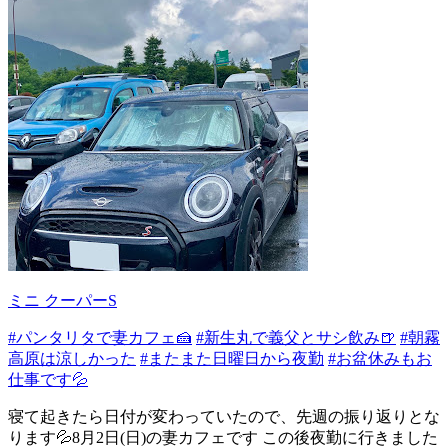
ミニ クーパーS
#パンタリタで妻カフェ🍰
#新生丸で義父とサシ飲み🍺
#朝霧
高原は涼しかった
#またまた日曜日から夜勤
#お盆休みもお
仕事です💦
寝て起きたら日付が変わっていたので、先週の振り返りとな
ります💦8月2日(日)の妻カフェです この後夜勤に行きました