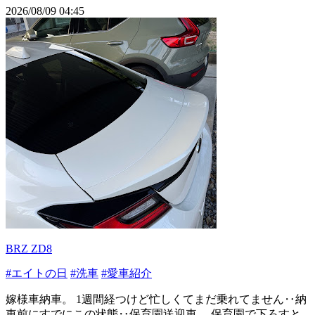
2026/08/09 04:45
BRZ ZD8
#エイトの日
#洗車
#愛車紹介
嫁様車納車。 1週間経つけど忙しくてまだ乗れてません‥納
車前にすでにこの状態‥保育園送迎車。 保育園で下ろすと