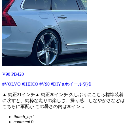
V90 PB420
#VOLVO
#HEICO
#V90
#DIY
#ホイール交換
▲ 純正21インチ▲ 純正20インチ 久しぶりにこちら標準装着
に戻すと、純粋な走りの楽しさ、操り感、しなやかさなどは
こちらに軍配か この暑さの内は20イン...
thumb_up
1
comment
0