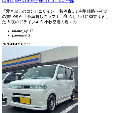
BODY
#PANDEM👌
#PROJECT.Rｽｨｰﾂ部
「愛車越しのコンビニサイン」🤗 深夜…1時😁 帰路〜夜食
の買い物🎶 「愛車越しのラブホ」🤭 久しぶりに86乗りまし
た🎶 夜のドライブ🚙💨 小牧空港の近くの...
thumb_up
12
comment
0
2026/08/09 03:33