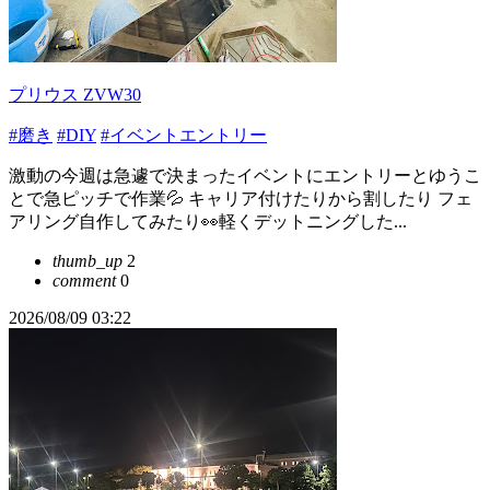
プリウス ZVW30
#磨き
#DIY
#イベントエントリー
激動の今週は急遽で決まったイベントにエントリーとゆうこ
とで急ピッチで作業💦 キャリア付けたりから割したり フェ
アリング自作してみたり👀軽くデットニングした...
thumb_up
2
comment
0
2026/08/09 03:22