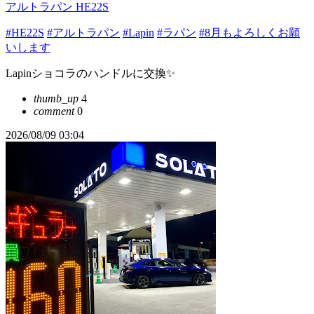
アルトラパン HE22S
#HE22S
#アルトラパン
#Lapin
#ラパン
#8月もよろしくお願
いします
Lapinショコラのハンドルに交換✨️
thumb_up
4
comment
0
2026/08/09 03:04