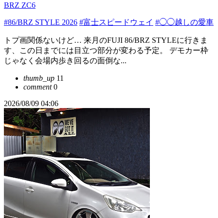
BRZ ZC6
#86/BRZ STYLE 2026
#富士スピードウェイ
#◯◯越しの愛車
トプ画関係ないけど… 来月のFUJI 86/BRZ STYLEに行きま
す、この日までには目立つ部分が変わる予定。 デモカー枠
じゃなく会場内歩き回るの面倒な...
thumb_up
11
comment
0
2026/08/09 04:06