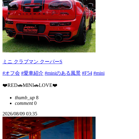
ミニ クラブマン クーパーS
#オフ会
#愛車紹介
#miniのある風景
#F54
#mini
❤️RED🚗MINI🚗LOVE❤️
thumb_up
8
comment
0
2026/08/09 03:35