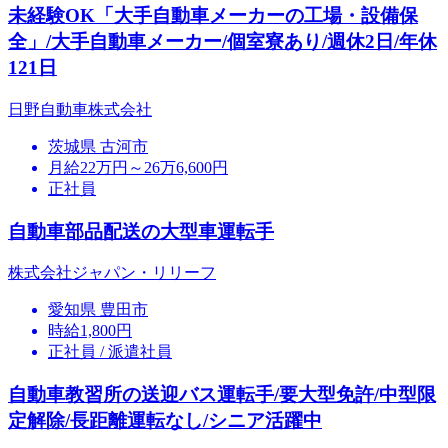
未経験OK「大手自動車メーカーの工場・設備保
全」/大手自動車メーカー/個室寮あり/週休2日/年休
121日
日野自動車株式会社
茨城県 古河市
月給22万円～26万6,600円
正社員
自動車部品配送の大型車運転手
株式会社ジャパン・リリーフ
愛知県 豊田市
時給1,800円
正社員 / 派遣社員
自動車教習所の送迎バス運転手/要大型免許/中型限
定解除/長距離運転なし/シニア活躍中