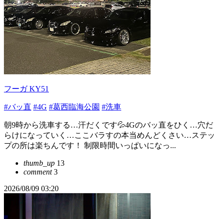
フーガ KY51
#バッ直
#4G
#葛西臨海公園
#洗車
朝9時から洗車する…汗だくです💦4Gのバッ直をひく…穴だ
らけになっていく…ここバラすの本当めんどくさい…ステッ
プの所は楽ちんです！ 制限時間いっぱいになっ...
thumb_up
13
comment
3
2026/08/09 03:20