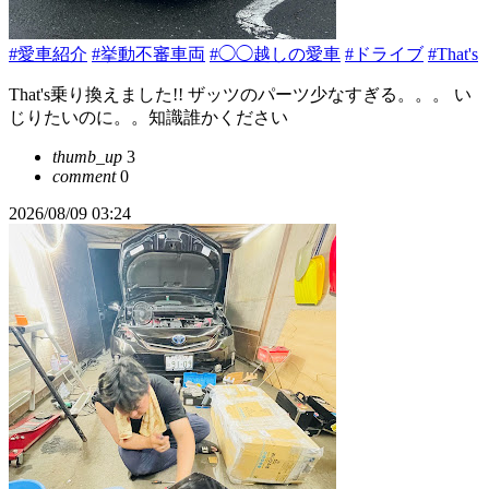
#愛車紹介
#挙動不審車両
#◯◯越しの愛車
#ドライブ
#That's
That's乗り換えました!! ザッツのパーツ少なすぎる。。。 い
じりたいのに。。知識誰かください
thumb_up
3
comment
0
2026/08/09 03:24