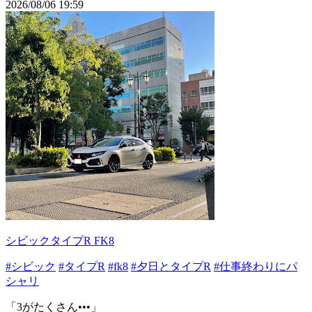
2026/08/06 19:59
シビックタイプR FK8
#シビック
#タイプR
#fk8
#夕日とタイプR
#仕事終わりにパ
シャリ
「3がたくさん•••」