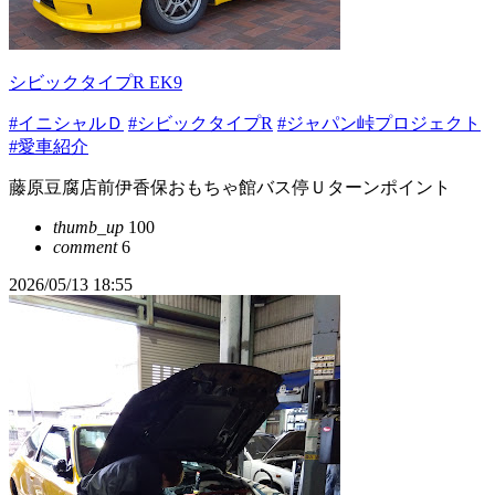
シビックタイプR EK9
#イニシャルＤ
#シビックタイプR
#ジャパン峠プロジェクト
#愛車紹介
藤原豆腐店前伊香保おもちゃ館バス停Ｕターンポイント
thumb_up
100
comment
6
2026/05/13 18:55