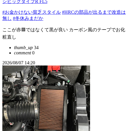
シビックタイプR FL5
#お金かけない貧乏スタイル
#HRCの部品が出るまで改造は
無し
#冬休みまだか
ここが赤🟥ではなくて黒が良い カーボン風のテープでお化
粧直し
thumb_up
34
comment
0
2026/08/07 14:20