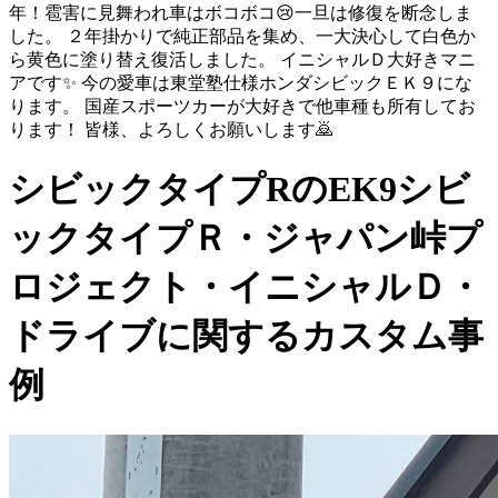
年！雹害に見舞われ車はボコボコ😢一旦は修復を断念しま
した。 ２年掛かりで純正部品を集め、一大決心して白色か
ら黄色に塗り替え復活しました。 イニシャルＤ大好きマニ
アです✨ 今の愛車は東堂塾仕様ホンダシビックＥＫ９にな
ります。 国産スポーツカーが大好きで他車種も所有してお
ります！ 皆様、よろしくお願いします🙇
シビックタイプRのEK9シビ
ックタイプＲ・ジャパン峠プ
ロジェクト・イニシャルＤ・
ドライブに関するカスタム事
例