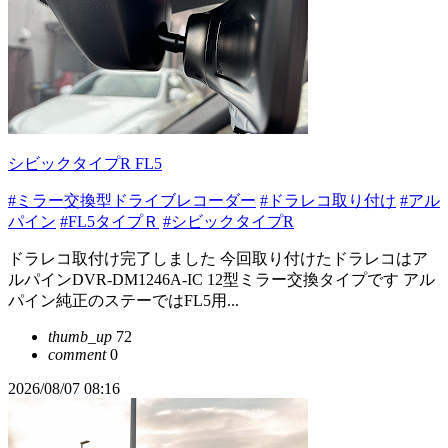
シビックタイプR FL5
#ミラー交換型ドライブレコーダー
#ドラレコ取り付け
#アル
パイン
#FL5タイプＲ
#シビックタイプR
ドラレコ取付け完了しました 今回取り付けたドラレコはア
ルパインDVR-DM1246A-IC 12型ミラー交換タイプです アル
パイン純正のステーではFL5用...
thumb_up
72
comment
0
2026/08/07 08:16