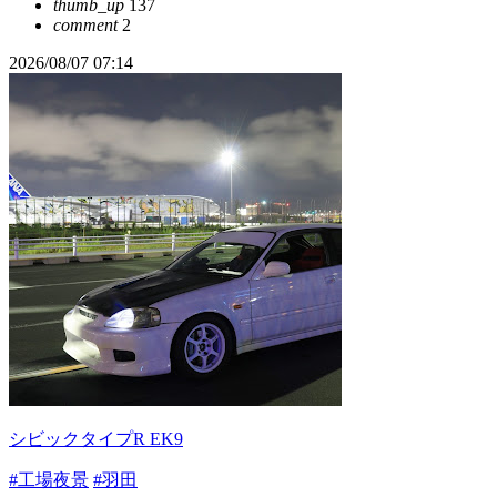
thumb_up
137
comment
2
2026/08/07 07:14
シビックタイプR EK9
#工場夜景
#羽田