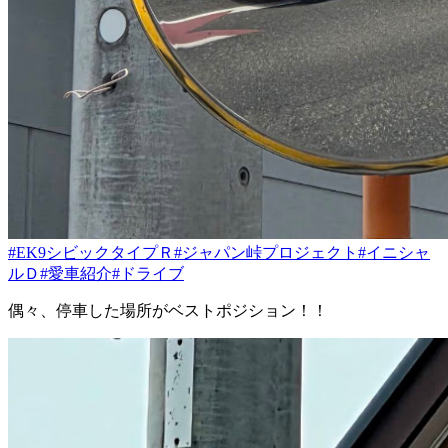
#EK9シビックタイプＲ
#ジャパン峠プロジェクト
#イニシャ
ルＤ
#愛車紹介
#ドライブ
偶々、停車した場所がベストポジション！！