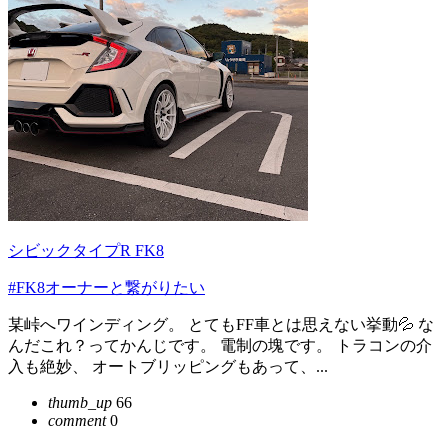
シビックタイプR FK8
#FK8オーナーと繋がりたい
某峠へワインディング。 とてもFF車とは思えない挙動💦 な
んだこれ？ってかんじです。 電制の塊です。 トラコンの介
入も絶妙、 オートブリッピングもあって、...
thumb_up
66
comment
0