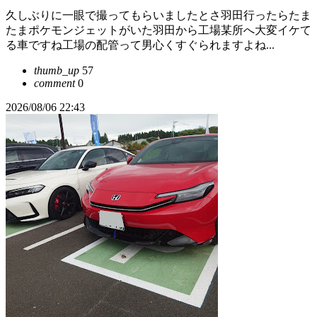
久しぶりに一眼で撮ってもらいましたとさ羽田行ったらたま
たまポケモンジェットがいた羽田から工場某所へ大変イケて
る車ですね工場の配管って男心くすぐられますよね...
thumb_up
57
comment
0
2026/08/06 22:43