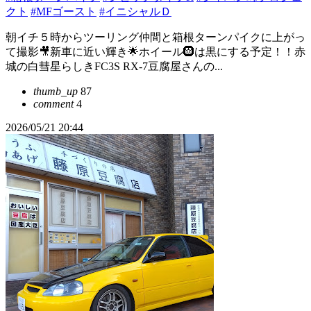
クト
#MFゴースト
#イニシャルＤ
朝イチ５時からツーリング仲間と箱根ターンパイクに上がっ
て撮影🎥新車に近い輝き🌟ホイール🛞は黒にする予定！！赤
城の白彗星らしきFC3S RX-7豆腐屋さんの...
thumb_up
87
comment
4
2026/05/21 20:44