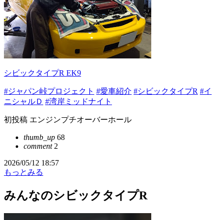
シビックタイプR EK9
#ジャパン峠プロジェクト
#愛車紹介
#シビックタイプR
#イ
ニシャルＤ
#湾岸ミッドナイト
初投稿 エンジンプチオーバーホール
thumb_up
68
comment
2
2026/05/12 18:57
もっとみる
みんなのシビックタイプR