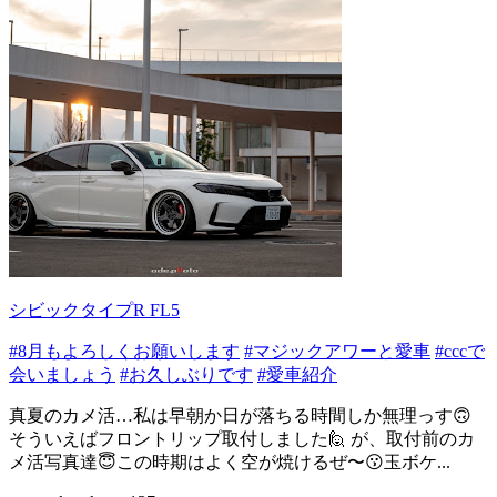
シビックタイプR FL5
#8月もよろしくお願いします
#マジックアワーと愛車
#cccで
会いましょう
#お久しぶりです
#愛車紹介
真夏のカメ活…私は早朝か日が落ちる時間しか無理っす🙃
そういえばフロントリップ取付しました🙋 が、取付前のカ
メ活写真達😇この時期はよく空が焼けるぜ〜😗玉ボケ...