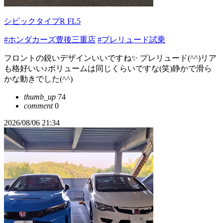
シビックタイプR FL5
#ホンダカーズ豊後三重店
#プレリュード試乗
フロントの鋭いデザインいいですね✨ プレリュード(^^)リア
も格好いい♪ボリュームは同じくらいですな(笑)静かで滑ら
かな動きでした(^^)
thumb_up
74
comment
0
2026/08/06 21:34