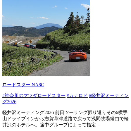
ロードスター NA8C
#神奈川のマツダロードスター
#カナロド
#軽井沢ミーティン
グ2026
軽井沢ミーティング2026 前日ツーリング振り返りその6横手
山ドライブインから志賀草津道路で戻って浅間牧場経由で軽
井沢のホテルへ。途中グループによって指定...