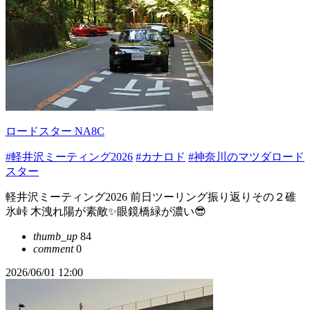
ロードスター NA8C
#軽井沢ミーティング2026
#カナロド
#神奈川のマツダロード
スター
軽井沢ミーティング2026 前日ツーリング振り返りその２碓
氷峠 木洩れ陽が素敵✨眼鏡橋緑が濃い😎
thumb_up
84
comment
0
2026/06/01 12:00