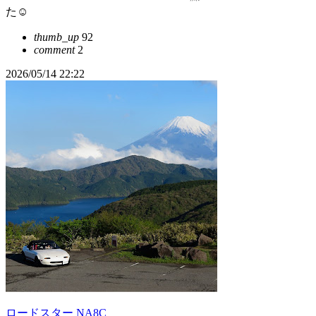
た☺️
thumb_up
92
comment
2
2026/05/14 22:22
ロードスター NA8C