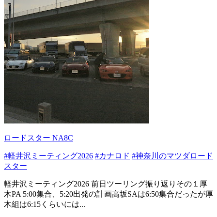
ロードスター NA8C
#軽井沢ミーティング2026
#カナロド
#神奈川のマツダロード
スター
軽井沢ミーティング2026 前日ツーリング振り返りその１厚
木PA 5:00集合、5:20出発の計画高坂SAは6:50集合だったが厚
木組は6:15くらいには...