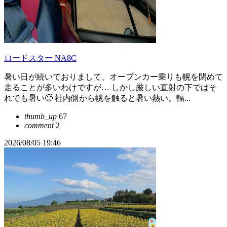
ロードスター NA8C
暑い日が続いておりまして、オープンカー乗りも幌を閉めて
走ることが多いわけですが… しかし厳しい直射の下ではそ
れでも暑い🥵 社内側から幌を触ると暑い熱い。輻...
thumb_up
67
comment
2
2026/08/05 19:46