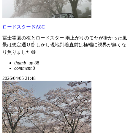
ロードスター NA8C
冨士霊園の桜とロードスター 雨上がりのモヤが掛かった風
景は想定通り☝️ しかし現地到着直前は極端に視界が無くな
り焦りました😅
thumb_up
88
comment
0
2026/04/05 21:48