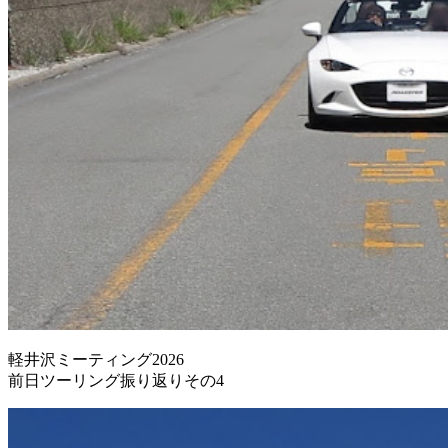
軽井沢ミーティング2026
前日ツーリング振り返りその4