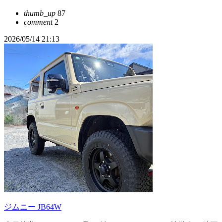
thumb_up
87
comment
2
2026/05/14 21:13
ジムニー JB64W