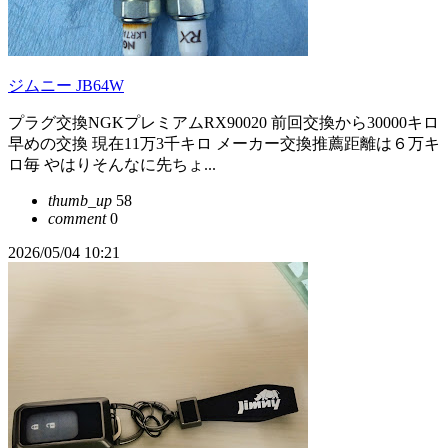
ジムニー JB64W
プラグ交換NGKプレミアムRX90020 前回交換から30000キロ
早めの交換 現在11万3千キロ メーカー交換推薦距離は６万キ
ロ毎 やはりそんなに先ちょ...
thumb_up
58
comment
0
2026/05/04 10:21