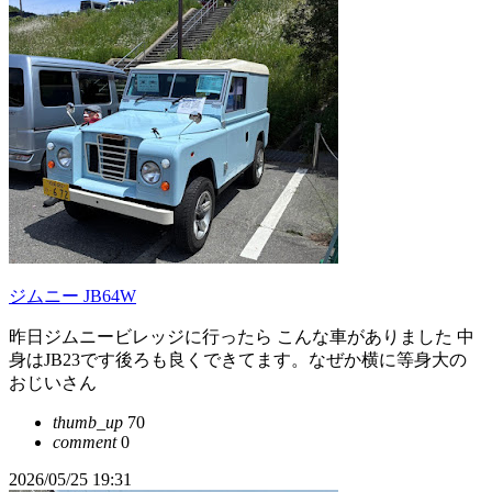
ジムニー JB64W
昨日ジムニービレッジに行ったら こんな車がありました 中
身はJB23です後ろも良くできてます。なぜか横に等身大の
おじいさん
thumb_up
70
comment
0
2026/05/25 19:31