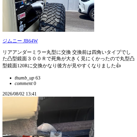
ジムニー JB64W
リアアンダーミラー丸型に交換 交換前は四角いタイプでし
た凸型鏡面３００Ｒで死角が大きく見にくかったので丸型凸
型鏡面120Rに交換かなり後方が見やすくなりました👍
thumb_up
63
comment
0
2026/08/02 13:41