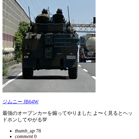
ジムニー JB64W
最強のオープンカーを煽ってやりました よ〜く見るとヘッ
ドホンしてやがる💯
thumb_up
78
comment
0