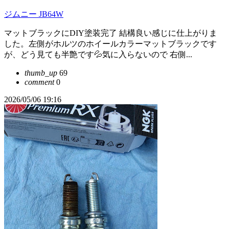
ジムニー JB64W
マットブラックにDIY塗装完了 結構良い感じに仕上がりま
した。左側がホルツのホイールカラーマットブラックです
が、どう見ても半艶です💦気に入らないので 右側...
thumb_up
69
comment
0
2026/05/06 19:16