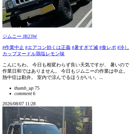
ジムニー JB23W
#作業中止
#エアコン効くは正義
#暑すぎて滅
#食レポ
#冷し
カップヌードル鶏塩レモン味
こんにちわ。 今日も相変わらず良い天気ですが、 暑いので
作業日和ではありません。 今日もジムニーの作業は中止。
熱中症は勘弁。 室内で涼んでるほうがいい。...
thumb_up
75
comment
6
2026/08/07 11:28