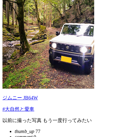
ジムニー JB64W
#大自然と愛車
以前に撮った写真 もう一度行ってみたい
thumb_up
77
comment
0