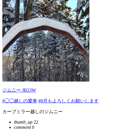
ジムニー JB23W
#◯◯越しの愛車
#8月もよろしくお願いします
カーブミラー越しのジムニー
thumb_up
22
comment
0