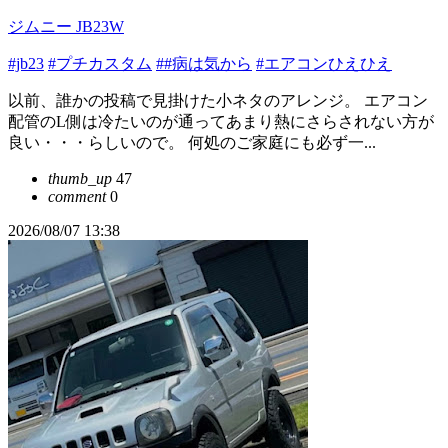
ジムニー JB23W
#jb23
#プチカスタム
##病は気から
#エアコンひえひえ
以前、誰かの投稿で見掛けた小ネタのアレンジ。 エアコン
配管のL側は冷たいのが通ってあまり熱にさらされない方が
良い・・・らしいので。 何処のご家庭にも必ず一...
thumb_up
47
comment
0
2026/08/07 13:38