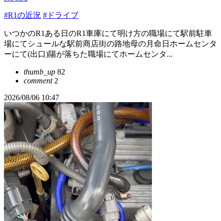
#R1の近況
#ドライブ
いつかのR1ある日のR1車庫にて明け方の職場にて駅前駐車
場にてシュールな駅前商店街の路地母の月命日ホームセンタ
ーにて(出口)陽が落ちた職場にてホームセンタ...
thumb_up
82
comment
2
2026/08/06 10:47