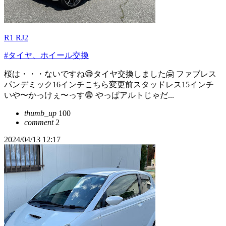
R1 RJ2
#タイヤ、ホイール交換
桜は・・・ないですね😅タイヤ交換しました🤗 ファブレス
パンデミック16インチこちら変更前スタッドレス15インチ
いや〜かっけぇ〜っす😨 やっぱアルトじゃだ...
thumb_up
100
comment
2
2024/04/13 12:17