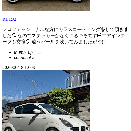
R1 RJ2
プロフェッショナルな方にガラスコーティングをして頂きま
した🤗 なのでステッカーがなくつるつるです🤣エアインテ
ークも交換🤗 違うパールを吹いてみましたがやは...
thumb_up
113
comment
2
2026/06/18 12:09