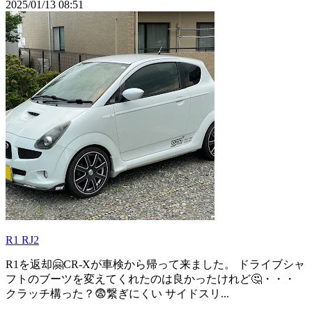
2025/01/13 08:51
R1 RJ2
R1を返却🤗CR-Xが車検から帰って来ました。 ドライブシャ
フトのブーツを変えてくれたのは良かったけれど🤔・・・
クラッチ構った？😨繋ぎにくい サイドスリ...