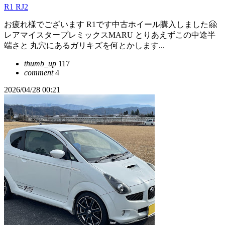
R1 RJ2
お疲れ様でございます R1です中古ホイール購入しました🤗
レアマイスタープレミックスMARU とりあえずこの中途半
端さと 丸穴にあるガリキズを何とかします...
thumb_up
117
comment
4
2026/04/28 00:21