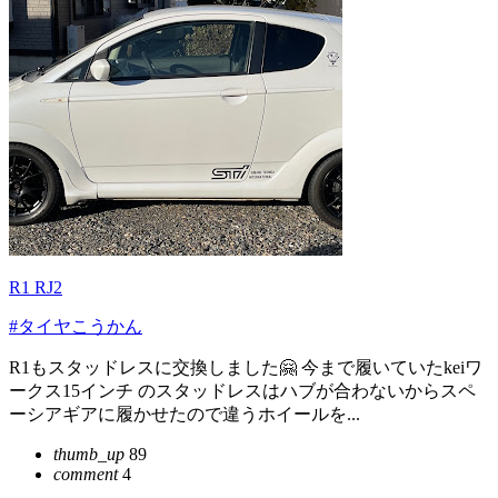
R1 RJ2
#タイヤこうかん
R1もスタッドレスに交換しました🤗 今まで履いていたkeiワ
ークス15インチ のスタッドレスはハブが合わないからスペ
ーシアギアに履かせたので違うホイールを...
thumb_up
89
comment
4