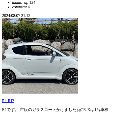
thumb_up
124
comment
4
2024/08/07 21:12
R1 RJ2
R1です。 市販のガラスコートかけました🤗CR-Xは1台車検