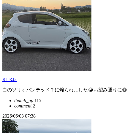
R1 RJ2
白のソリオバンテッド？に煽られました😭お望み通りに😎
thumb_up
115
comment
2
2026/06/03 07:38