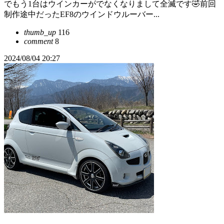
でもう1台はウインカーがでなくなりまして全滅です🤣前回
制作途中だったEF8のウインドウルーバー...
thumb_up
116
comment
8
2024/08/04 20:27