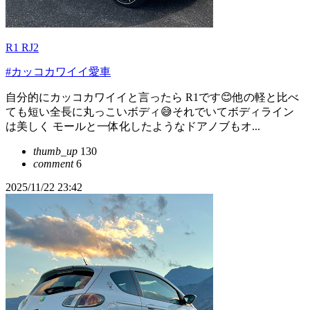
R1 RJ2
#カッコカワイイ愛車
自分的にカッコカワイイと言ったら R1です😊他の軽と比べ
ても短い全長に丸っこいボディ😅それでいてボディライン
は美しく モールと一体化したようなドアノブもオ...
thumb_up
130
comment
6
2025/11/22 23:42