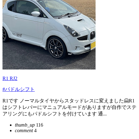
R1 RJ2
#パドルシフト
R1です ノーマルタイヤからスタッドレスに変えました🤗R1
はシフトレバーにマニュアルモードがありますが自作でステ
アリングにもパドルシフトを付けています 通...
thumb_up
116
comment
4