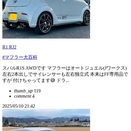
R1 RJ2
#マフラー大百科
スバルR1S AWDです マフラーはオートジュエル(Jワークス)
左右2本出しでサイレンサーも左右独立式 本来はFF専用品で
すが 付けちゃってます😅 ドラ...
thumb_up
119
comment
4
2025/05/10 21:42