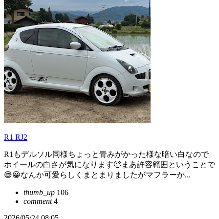
R1 RJ2
R1もデルソル同様ちょっと青みがかった様な暗い白なので
ホイールの白さが気になります🧐まあ許容範囲ということで
😅😀なんか可愛らしくまとまりましたがマフラーか...
thumb_up
106
comment
4
2026/05/24 08:05