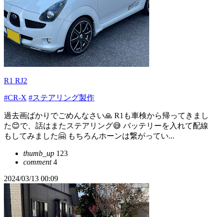
R1 RJ2
#CR-X
#ステアリング製作
過去画ばかりでごめんなさい🙏 R1も車検から帰ってきまし
た😊で、話はまたステアリング😅 バッテリーを入れて配線
もしてみました🤗 もちろんホーンは繋がってい...
thumb_up
123
comment
4
2024/03/13 00:09