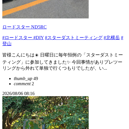
ロードスター ND5RC
#ロードスター
#DIY
#スターダストミーティング
#北横岳
#
登山
皆様こんにちは☀️ 日曜日に毎年恒例の「スターダストミー
ティング」に参加してきました✨ 今回事情がありプレツー
リングから外れて単独で行くつもりでしたが、い...
thumb_up
49
comment
2
2026/08/06 08:16