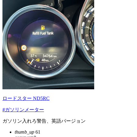
ロードスター ND5RC
#ガソリンメーター
ガソリン入れろ警告、英語バージョン
thumb_up
61