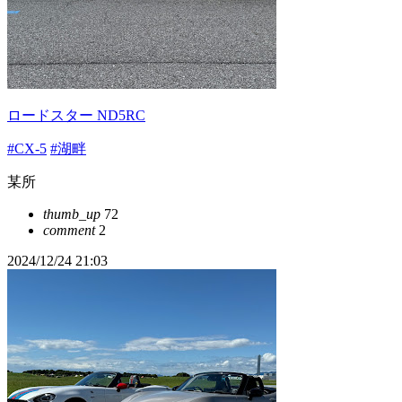
ロードスター ND5RC
#CX-5
#湖畔
某所
thumb_up
72
comment
2
2024/12/24 21:03