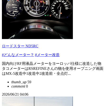
ロードスター ND5RC
#どんなメーター？
#メーター改造
国内向けRF用液晶メーターをヨーロッパ仕様に改造した物
タコメーターはRSREFINEさんの物を使用オープニング画面
はMX-5改造中1改造中2改造前・全点灯...
thumb_up
59
comment
0
2026/06/21 04:06