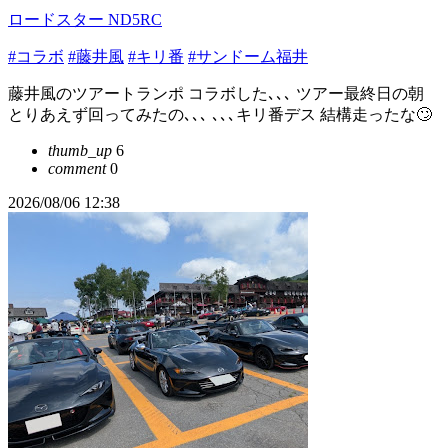
ロードスター ND5RC
#コラボ
#藤井風
#キリ番
#サンドーム福井
藤井風のツアートランポ コラボした､､､ ツアー最終日の朝
とりあえず回ってみたの､､､ ､､､キリ番デス 結構走ったな🙄
thumb_up
6
comment
0
2026/08/06 12:38