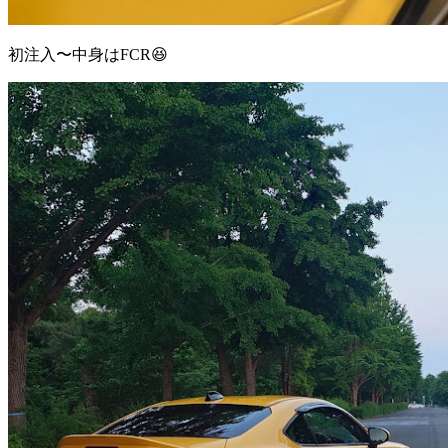
初注入〜中身はFCR😆