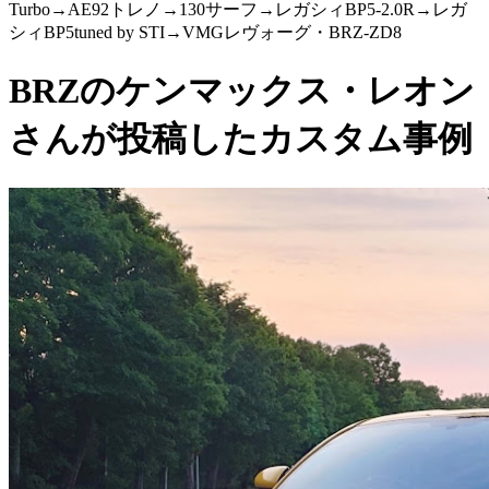
Turbo→AE92トレノ→130サーフ→レガシィBP5-2.0R→レガ
シィBP5tuned by STI→VMGレヴォーグ・BRZ-ZD8
BRZのケンマックス・レオン
さんが投稿したカスタム事例