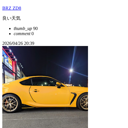
BRZ ZD8
良い天気
thumb_up
90
comment
0
2026/04/26 20:39