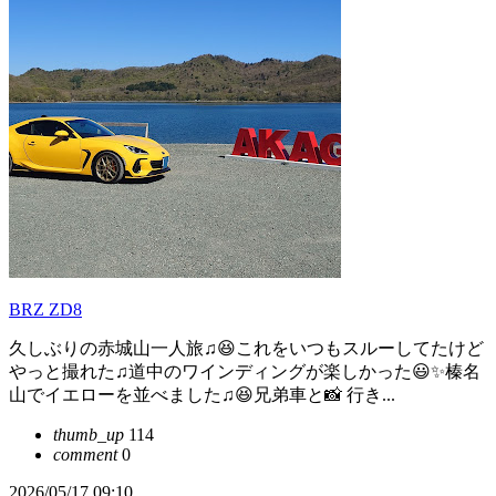
BRZ ZD8
久しぶりの赤城山一人旅♫😆これをいつもスルーしてたけど
やっと撮れた♫道中のワインディングが楽しかった😃✨️榛名
山でイエローを並べました♫😆兄弟車と📸 行き...
thumb_up
114
comment
0
2026/05/17 09:10