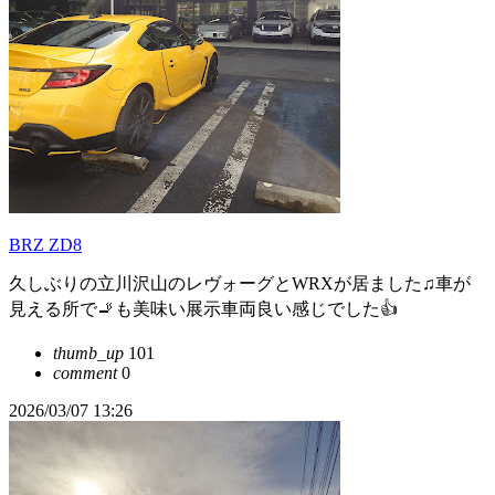
BRZ ZD8
久しぶりの立川沢山のレヴォーグとWRXが居ました♫車が
見える所で🚬も美味い展示車両良い感じでした👍
thumb_up
101
comment
0
2026/03/07 13:26