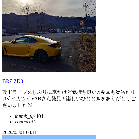
BRZ ZD8
朝ドライブ久しぶりに来たけど気持ち良い♫今回も🎯当たり
♫🍤イカツイVABさん発見！楽しいひとときをありがとうご
ざいました😊
thumb_up
101
comment
2
2026/03/01 08:11