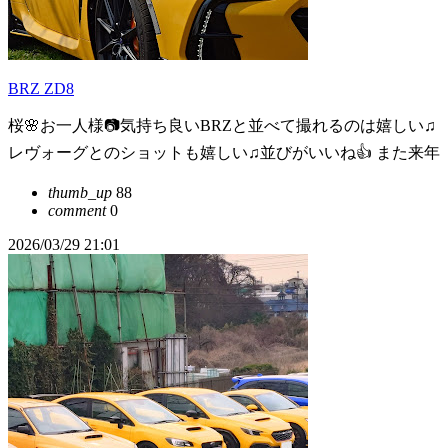
BRZ ZD8
桜🌸お一人様📷️気持ち良いBRZと並べて撮れるのは嬉しい♫
レヴォーグとのショットも嬉しい♫並びがいいね👍 また来年
thumb_up
88
comment
0
2026/03/29 21:01