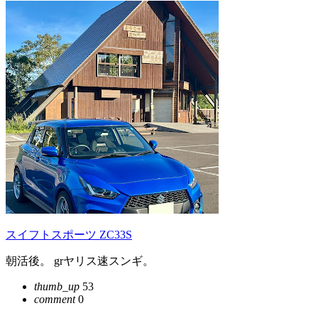
スイフトスポーツ ZC33S
朝活後。 grヤリス速スンギ。
thumb_up
53
comment
0