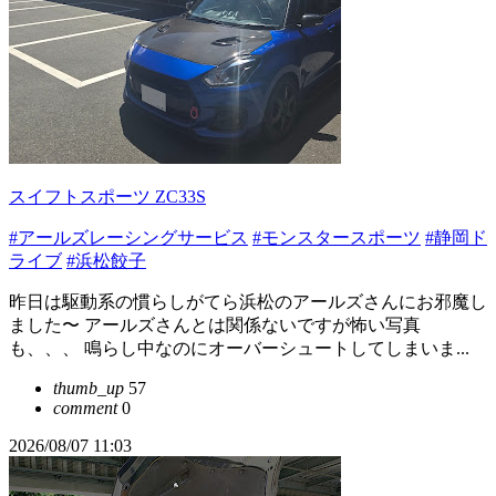
スイフトスポーツ ZC33S
#アールズレーシングサービス
#モンスタースポーツ
#静岡ド
ライブ
#浜松餃子
昨日は駆動系の慣らしがてら浜松のアールズさんにお邪魔し
ました〜 アールズさんとは関係ないですが怖い写真
も、、、 鳴らし中なのにオーバーシュートしてしまいま...
thumb_up
57
comment
0
2026/08/07 11:03