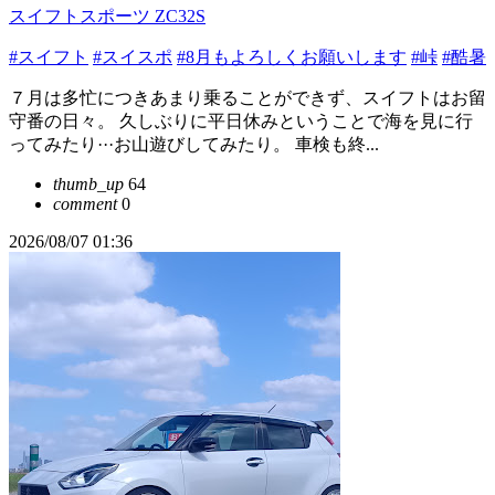
スイフトスポーツ ZC32S
#スイフト
#スイスポ
#8月もよろしくお願いします
#峠
#酷暑
７月は多忙につきあまり乗ることができず、スイフトはお留
守番の日々。 久しぶりに平日休みということで海を見に行
ってみたり···お山遊びしてみたり。 車検も終...
thumb_up
64
comment
0
2026/08/07 01:36