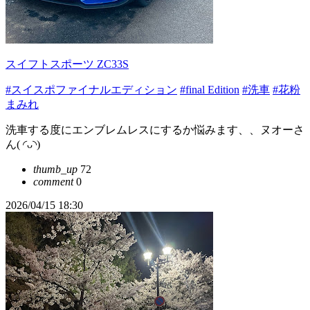
スイフトスポーツ ZC33S
#スイスポファイナルエディション
#final Edition
#洗車
#花粉
まみれ
洗車する度にエンブレムレスにするか悩みます、、ヌオーさ
ん( ◜ᴗ◝)
thumb_up
72
comment
0
2026/04/15 18:30