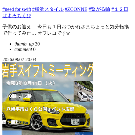
#need for swift
#横浜スタイル
#ZCONNE
#繋がる輪
#１２日
はよろちくび
子供のお迎え… 今日も１日おつかれさまちょっと気分転換
で作ってみた… オフレコですw
thumb_up
30
comment
0
2026/08/07 20:03