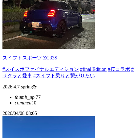
スイフトスポーツ ZC33S
#スイスポファイナルエディション
#final Edition
#桜コラボ
#
サクラと愛車
#スイフト乗りと繋がりたい
2026.4.7 spring🌸
thumb_up
77
comment
0
2026/04/08 08:05