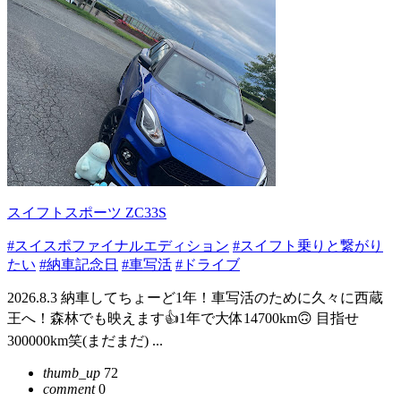
スイフトスポーツ ZC33S
#スイスポファイナルエディション
#スイフト乗りと繋がり
たい
#納車記念日
#車写活
#ドライブ
2026.8.3 納車してちょーど1年！車写活のために久々に西蔵
王へ！森林でも映えます👍1年で大体14700km🙃 目指せ
300000km笑(まだまだ) ...
thumb_up
72
comment
0