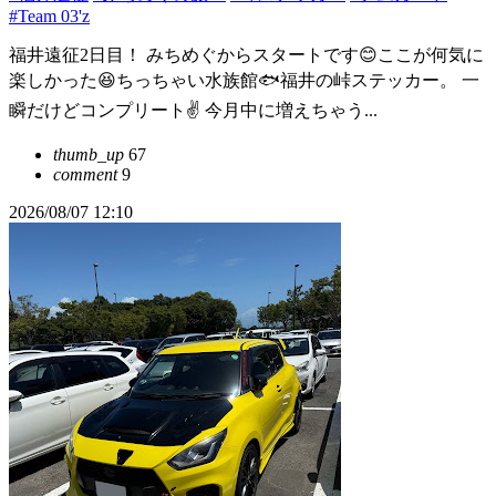
#Team 03'z
福井遠征2日目！ みちめぐからスタートです😊ここが何気に
楽しかった😆ちっちゃい水族館🐟福井の峠ステッカー。 一
瞬だけどコンプリート✌️ 今月中に増えちゃう...
thumb_up
67
comment
9
2026/08/07 12:10