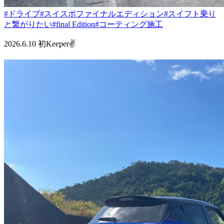
#ドライブ
#スイスポファイナルエディション
#スイフト乗り
と繋がりたい
#final Edition
#コーティング施工
2026.6.10 初Keeper✌️