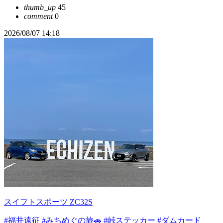
thumb_up
45
comment
0
2026/08/07 14:18
スイフトスポーツ ZC32S
#福井遠征
#みちめぐの旅🚗
#峠ステッカー
#ダムカード