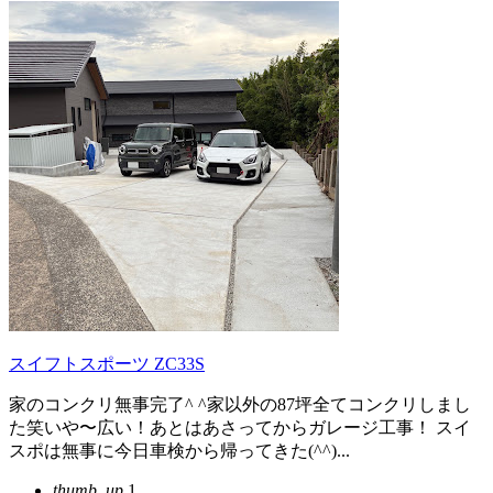
スイフトスポーツ ZC33S
家のコンクリ無事完了^ ^家以外の87坪全てコンクリしまし
た笑いや〜広い！あとはあさってからガレージ工事！ スイ
スポは無事に今日車検から帰ってきた(^^)...
thumb_up
1