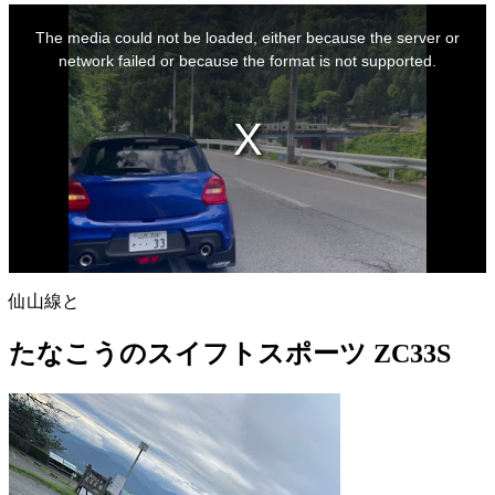
This
is
The media could not be loaded, either because the server or
a
modal
network failed or because the format is not supported.
window.
仙山線と
たなこうのスイフトスポーツ ZC33S