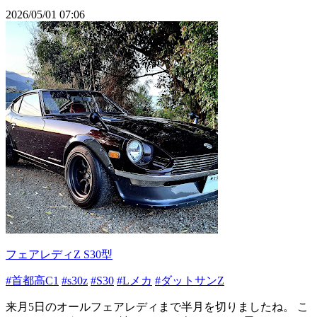
2026/05/01 07:06
フェアレディZ S30型
#首都高C1
#s30z
#S30
#Lメカ
#ダットサンZ
来月5日のオールフェアレディまで半月を切りましたね。 こ