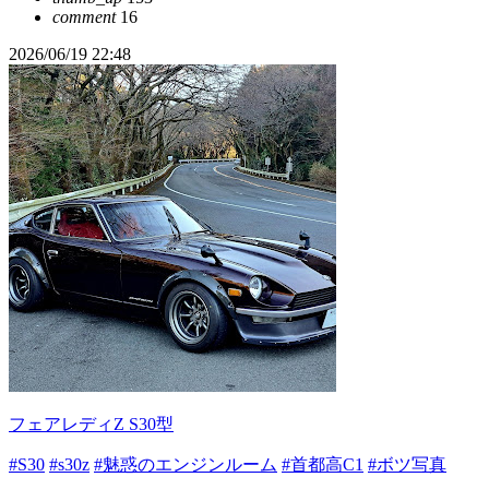
comment
16
2026/06/19 22:48
フェアレディZ S30型
#S30
#s30z
#魅惑のエンジンルーム
#首都高C1
#ボツ写真