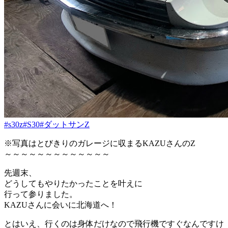
#s30z
#S30
#ダットサンZ
※写真はとびきりのガレージに収まるKAZUさんのZ
～～～～～～～～～～～～～
先週末、
どうしてもやりたかったことを叶えに
行って参りました。
KAZUさんに会いに北海道へ！
とはいえ、行くのは身体だけなので飛行機ですぐなんですけ