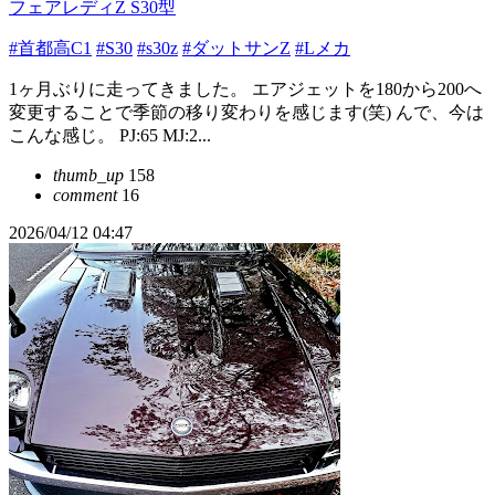
フェアレディZ S30型
#首都高C1
#S30
#s30z
#ダットサンZ
#Lメカ
1ヶ月ぶりに走ってきました。 エアジェットを180から200へ
変更することで季節の移り変わりを感じます(笑) んで、今は
こんな感じ。 PJ:65 MJ:2...
thumb_up
158
comment
16
2026/04/12 04:47