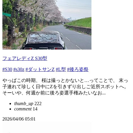
フェアレディZ S30型
#S30
#s30z
#ダットサンZ
#L型
#後ろ姿祭
やっぱこの時期、 桜は撮っとかないと…ってことで、 末っ
子連れて珍しく日中にZを引きずり出しご近所スポットへ。
そーいや、何週か前に後ろ姿選手権みたいなお...
thumb_up
222
comment
14
2026/04/06 05:01