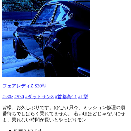
フェアレディZ S30型
#s30z
#S30
#ダットサンZ
#首都高C1
#L型
皆様、お久しぶりです。(((^_^;) 只今、ミッション修理の順
番待ちでしばらく乗れてません。 若い頃ほどじゃないにせ
よ、乗れない時間が長いとやっぱりモン...
thumb_up
153