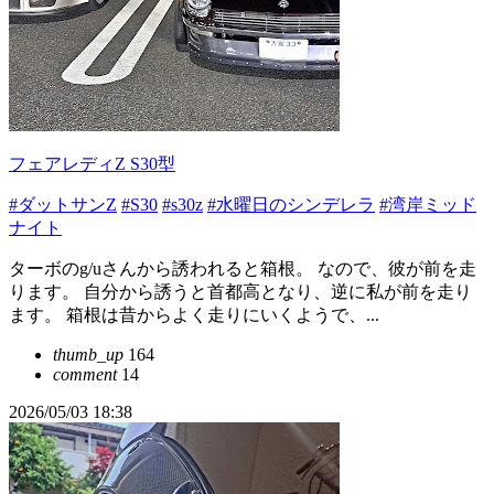
フェアレディZ S30型
#ダットサンZ
#S30
#s30z
#水曜日のシンデレラ
#湾岸ミッド
ナイト
ターボのg/uさんから誘われると箱根。 なので、彼が前を走
ります。 自分から誘うと首都高となり、逆に私が前を走り
ます。 箱根は昔からよく走りにいくようで、...
thumb_up
164
comment
14
2026/05/03 18:38