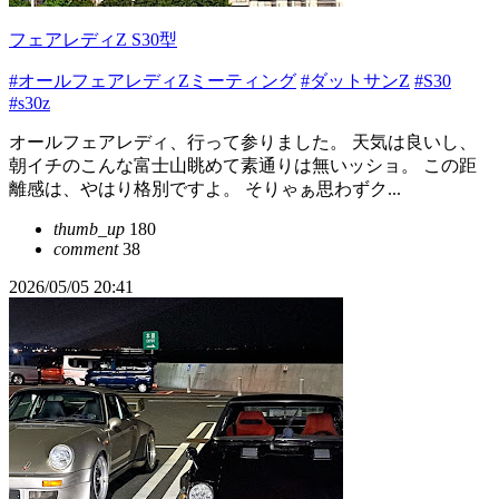
フェアレディZ S30型
#オールフェアレディZミーティング
#ダットサンZ
#S30
#s30z
オールフェアレディ、行って参りました。 天気は良いし、
朝イチのこんな富士山眺めて素通りは無いッショ。 この距
離感は、やはり格別ですよ。 そりゃぁ思わずク...
thumb_up
180
comment
38
2026/05/05 20:41