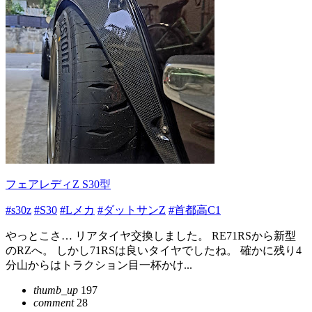
フェアレディZ S30型
#s30z
#S30
#Lメカ
#ダットサンZ
#首都高C1
やっとこさ… リアタイヤ交換しました。 RE71RSから新型
のRZへ。 しかし71RSは良いタイヤでしたね。 確かに残り4
分山からはトラクション目一杯かけ...
thumb_up
197
comment
28