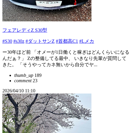
フェアレディZ S30型
#S30
#s30z
#ダットサンZ
#首都高C1
#Lメカ
ー30年ほど前 「オメーが1日働くと稼ぎはどんくらいになる
んだぁ？」 Zの整備してる最中、 いきなり先輩が質問して
きた。 「そうやってカネ無いから自分でヤ...
thumb_up
189
comment
23
2026/04/10 11:10