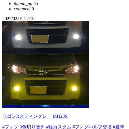
thumb_up
55
comment
0
2025/02/01 22:10
ワゴンRスティングレー MH23S
#フォグ 3色切り替え
#軽カスタム
#フォグバルブ交換
#愛車