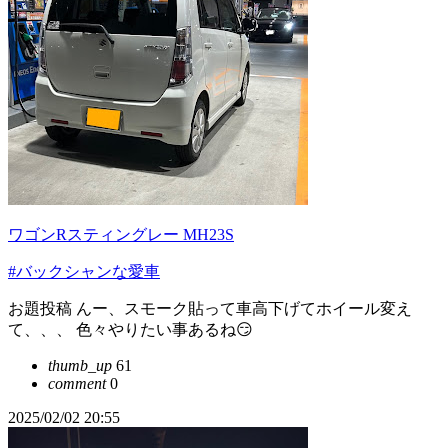
ワゴンRスティングレー MH23S
#バックシャンな愛車
お題投稿 んー、スモーク貼って車高下げてホイール変え
て、、、 色々やりたい事あるね😏
thumb_up
61
comment
0
2025/02/02 20:55