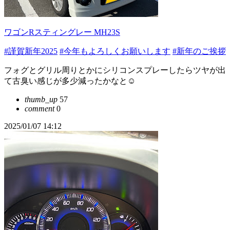
ワゴンRスティングレー MH23S
#謹賀新年2025
#今年もよろしくお願いします
#新年のご挨拶
フォグとグリル周りとかにシリコンスプレーしたらツヤが出
て古臭い感じが多少減ったかなと☺️
thumb_up
57
comment
0
2025/01/07 14:12