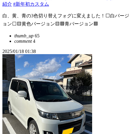
紹介
#新年初カスタム
白、黄、青の3色切り替えフォグに変えました！⬜️白バージ
ョン⬜️🟨黄色バージョン🟨🟦青バージョン🟦
thumb_up
65
comment
4
2025/01/18 01:38