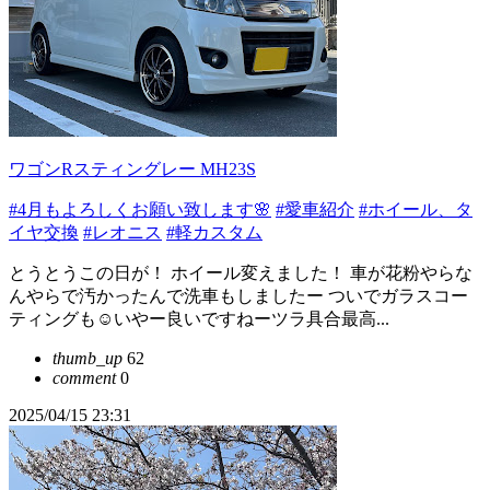
ワゴンRスティングレー MH23S
#4月もよろしくお願い致します🌸
#愛車紹介
#ホイール、タ
イヤ交換
#レオニス
#軽カスタム
とうとうこの日が！ ホイール変えました！ 車が花粉やらな
んやらで汚かったんで洗車もしましたー ついでガラスコー
ティングも☺️いやー良いですねーツラ具合最高...
thumb_up
62
comment
0
2025/04/15 23:31