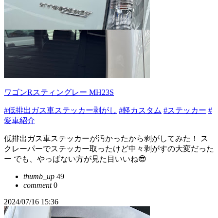
ワゴンRスティングレー MH23S
#低排出ガス車ステッカー剥がし
#軽カスタム
#ステッカー
#
愛車紹介
低排出ガス車ステッカーが汚かったから剥がしてみた！ ス
クレーパーでステッカー取ったけど中々剥がすの大変だった
ー でも、やっぱない方が見た目いいね😎
thumb_up
49
comment
0
2024/07/16 15:36