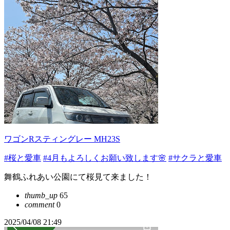
ワゴンRスティングレー MH23S
#桜と愛車
#4月もよろしくお願い致します🌸
#サクラと愛車
舞鶴ふれあい公園にて桜見て来ました！
thumb_up
65
comment
0
2025/04/08 21:49