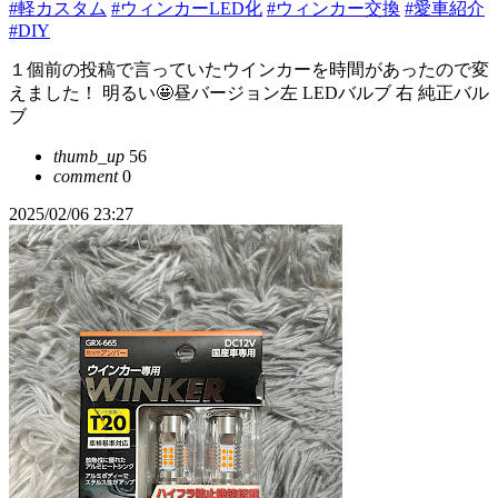
#軽カスタム
#ウィンカーLED化
#ウィンカー交換
#愛車紹介
#DIY
１個前の投稿で言っていたウインカーを時間があったので変
えました！ 明るい🤩昼バージョン左 LEDバルブ 右 純正バル
ブ
thumb_up
56
comment
0
2025/02/06 23:27