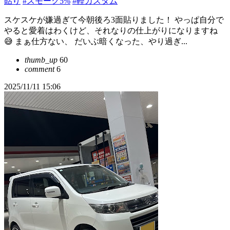
貼り
#スモーク5%
#軽カスタム
スケスケが嫌過ぎて今朝後ろ3面貼りました！ やっぱ自分で
やると愛着はわくけど、それなりの仕上がりになりますね
😅 まぁ仕方ない、 だいぶ暗くなった、やり過ぎ...
thumb_up
60
comment
6
2025/11/11 15:06