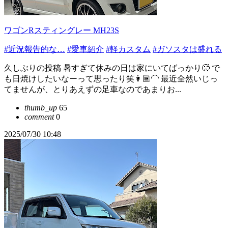
ワゴンRスティングレー MH23S
#近況報告的な…
#愛車紹介
#軽カスタム
#ガソスタは盛れる
久しぶりの投稿 暑すぎて休みの日は家にいてばっかり🥵 で
も日焼けしたいなーって思ったり笑👩🏾‍🦲 最近全然いじっ
てませんが、とりあえずの足車なのであまりお...
thumb_up
65
comment
0
2025/07/30 10:48