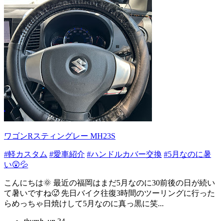
ワゴンRスティングレー MH23S
#軽カスタム
#愛車紹介
#ハンドルカバー交換
#5月なのに暑
い😲💦
こんにちは🌞 最近の福岡はまだ5月なのに30前後の日が続い
て暑いですね🥵 先日バイク往復3時間のツーリングに行った
らめっちゃ日焼けして5月なのに真っ黒に笑...