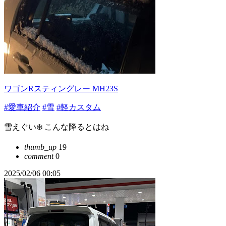
ワゴンRスティングレー MH23S
#愛車紹介
#雪
#軽カスタム
雪えぐい❄️ こんな降るとはね
thumb_up
19
comment
0
2025/02/06 00:05