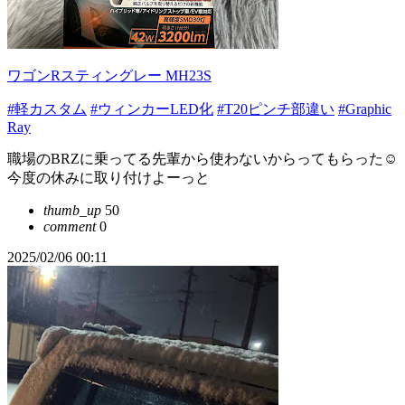
ワゴンRスティングレー MH23S
#軽カスタム
#ウィンカーLED化
#T20ピンチ部違い
#Graphic
Ray
職場のBRZに乗ってる先輩から使わないからってもらった☺️
今度の休みに取り付けよーっと
thumb_up
50
comment
0
2025/02/06 00:11