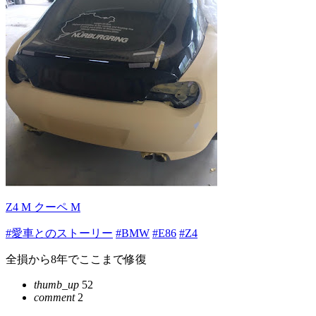
Z4 M クーペ M
#愛車とのストーリー
#BMW
#E86
#Z4
全損から8年でここまで修復
thumb_up
52
comment
2