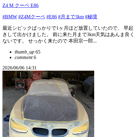
Z4 M クーペ E86
#BMW
#Z4Mクーペ
#E86
#月まで3km
#秘境
最近シビックばっかりで1ヶ月ほど放置していたので、 早起
きして出かけました。 前に来た月まで3km天気はあんま良く
ないです。 せっかく来たので 本田宗一郎...
thumb_up
65
comment
6
2026/06/06 14:31