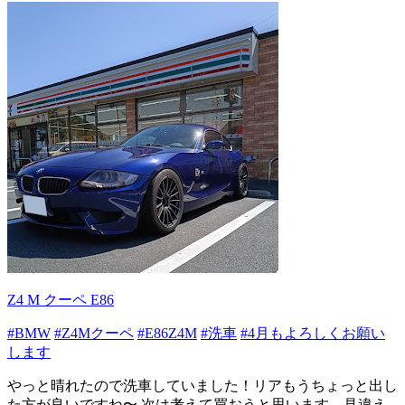
Z4 M クーペ E86
#BMW
#Z4Mクーペ
#E86Z4M
#洗車
#4月もよろしくお願い
します
やっと晴れたので洗車していました！リアもうちょっと出し
た方が良いですね〜 次は考えて買おうと思います。見違え