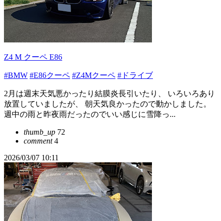
Z4 M クーペ E86
#BMW
#E86クーペ
#Z4Mクーペ
#ドライブ
2月は週末天気悪かったり結膜炎長引いたり、 いろいろあり
放置していましたが、 朝天気良かったので動かしました。
週中の雨と昨夜雨だったのでいい感じに雪降っ...
thumb_up
72
comment
4
2026/03/07 10:11