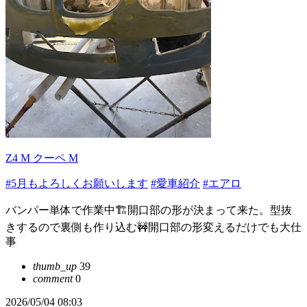
Z4 M クーペ M
#5月もよろしくお願いします
#愛車紹介
#エアロ
バンパー単体で作業中🏗️開口部の形が決まって来た。型抜
きするので裏側も作り込む🚧開口部の形変えるだけでも大仕
事
thumb_up
39
comment
0
2026/05/04 08:03