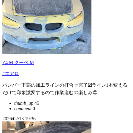
Z4 M クーペ M
#エアロ
バンパー下部の加工ラインの打合せ完了☑️ライン1本変える
だけで印象激変するので作業進むの楽しみ😊
thumb_up
45
comment
0
2026/02/13 19:36