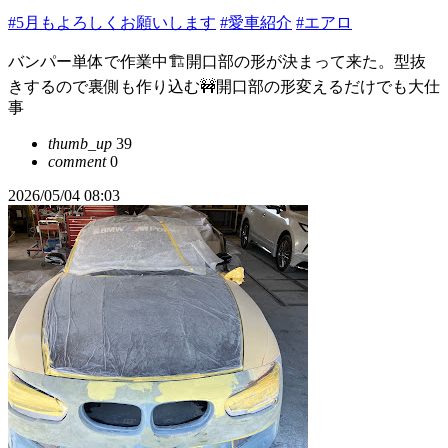
#5月もよろしくお願いします
#愛車紹介
#エアロ
バンパー単体で作業中🏗️開口部の形が決まって来た。型抜
きするので裏側も作り込む🚧開口部の形変えるだけでも大仕
事
thumb_up
39
comment
0
2026/05/04 08:03