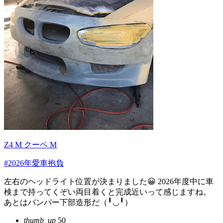
Z4 M クーペ M
#2026年愛車抱負
左右のヘッドライト位置が決まりました😀 2026年度中に車
検まで持ってくぞい両目着くと完成近いって感じますね。
あとはバンパー下部造形だ（╹◡╹）
thumb_up
50