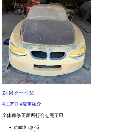
Z4 M クーペ M
#エアロ
#愛車紹介
全体像修正箇所打合せ完了☑️
thumb_up
46