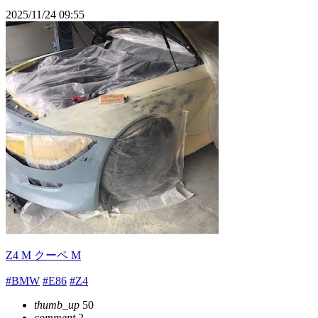
2025/11/24 09:55
Z4 M クーペ M
#BMW
#E86
#Z4
thumb_up
50
comment
2