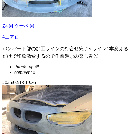
Z4 M クーペ M
#エアロ
バンパー下部の加工ラインの打合せ完了☑️ライン1本変える
だけで印象激変するので作業進むの楽しみ😊
thumb_up
45
comment
0
2026/02/13 19:36