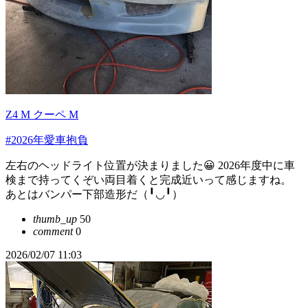
Z4 M クーペ M
#2026年愛車抱負
左右のヘッドライト位置が決まりました😀 2026年度中に車
検まで持ってくぞい両目着くと完成近いって感じますね。
あとはバンパー下部造形だ（╹◡╹）
thumb_up
50
comment
0
2026/02/07 11:03