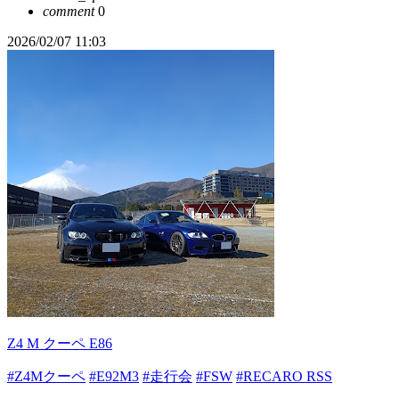
comment
0
2026/02/07 11:03
Z4 M クーペ E86
#Z4Mクーペ
#E92M3
#走行会
#FSW
#RECARO RSS