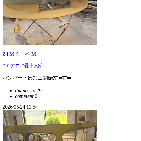
Z4 M クーペ M
#エアロ
#愛車紹介
バンパー下部加工開始左⬅️右➡️
thumb_up
29
comment
0
2026/05/24 13:54