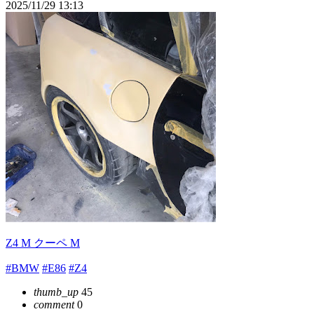
2025/11/29 13:13
Z4 M クーペ M
#BMW
#E86
#Z4
thumb_up
45
comment
0