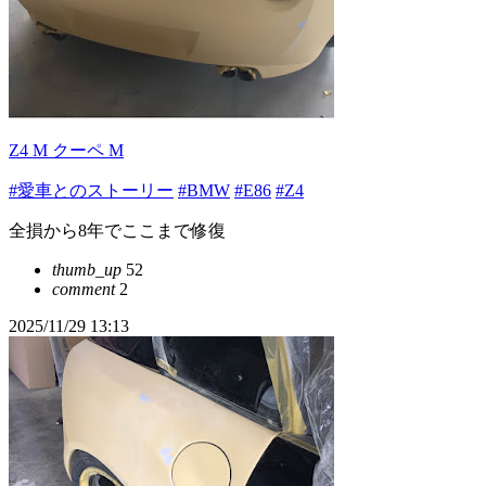
Z4 M クーペ M
#愛車とのストーリー
#BMW
#E86
#Z4
全損から8年でここまで修復
thumb_up
52
comment
2
2025/11/29 13:13