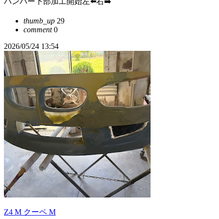
バンパー下部加工開始左⬅️右➡️
thumb_up
29
comment
0
2026/05/24 13:54
Z4 M クーペ M