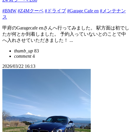
#BMW
#Z4Mクーペ
#ドライブ
#Garage Cafe en
#メンテナン
ス
甲府のGaragecafe enさんへ行ってみました。 駅方面は初でし
たが何とか到着しました。 予約入っていないとのことで中
へ入れさせていただきました！ ...
thumb_up
83
comment
4
2026/03/22 16:13