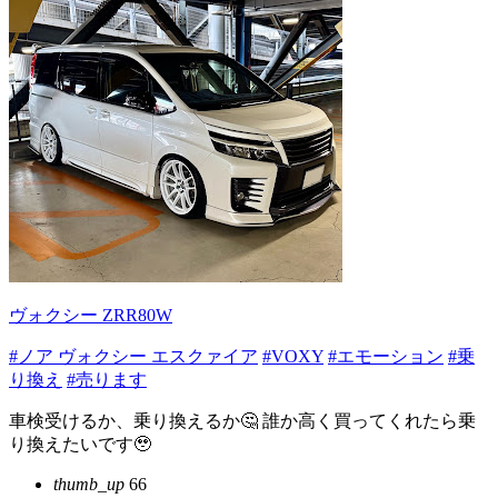
ヴォクシー ZRR80W
#ノア ヴォクシー エスクァイア
#VOXY
#エモーション
#乗
り換え
#売ります
車検受けるか、乗り換えるか🤔 誰か高く買ってくれたら乗
り換えたいです🥹
thumb_up
66