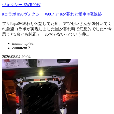
ヴォクシー ZWR90W
#コラボ
#90ヴォクシー
#90ノア
#夕暮れと愛車
#廃線跡
フリPapa杯終わり休憩してた所、アツセレさんが気付いてく
れ急遽コラボが実現しました🙌夕暮れ時で幻想的でした〜今
思うと5台とも純正テールぢゃないっていう😂...
thumb_up
92
comment
2
2026/08/04 20:04