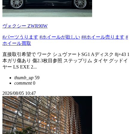
ヴォクシー ZWR90W
#パーツうります
#ホイールが欲しい
##ホイール売ります
#
ホイール買取
直接取引希望で ワーク シュヴァートSG1 Aディスク 8j+43 1
本ガリ傷あり 傷2.3枚目参照 ステップリム タイヤ グッドイ
ヤー LS EXE 2...
thumb_up
59
comment
0
2026/08/05 10:47