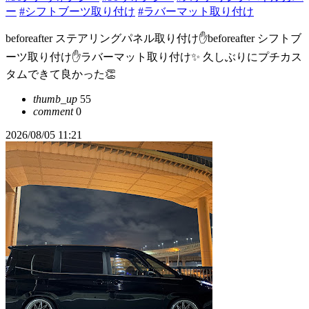
ー
#シフトブーツ取り付け
#ラバーマット取り付け
beforeafter ステアリングパネル取り付け✋beforeafter シフトブ
ーツ取り付け✋ラバーマット取り付け✨ 久しぶりにプチカス
タムできて良かった👏
thumb_up
55
comment
0
2026/08/05 11:21