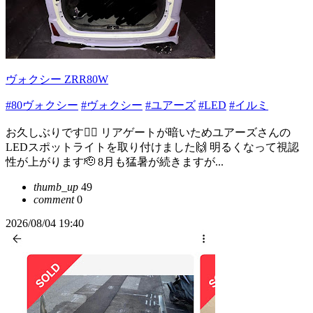
ヴォクシー ZRR80W
#80ヴォクシー
#ヴォクシー
#ユアーズ
#LED
#イルミ
お久しぶりです🙇‍♂️ リアゲートが暗いためユアーズさんの
LEDスポットライトを取り付けました🙌 明るくなって視認
性が上がります🫡 8月も猛暑が続きますが...
thumb_up
49
comment
0
2026/08/04 19:40