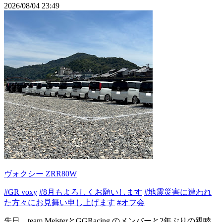
2026/08/04 23:49
ヴォクシー ZRR80W
#GR voxy
#8月もよろしくお願いします
#地震災害に遭われ
た方々にお見舞い申し上げます
#オフ会
先日、team MeisterとGGRacing のメンバーと2年ぶりの親睦