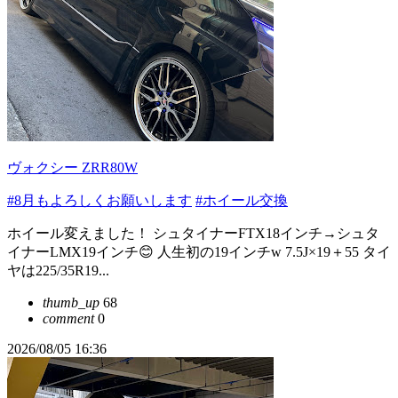
ヴォクシー ZRR80W
#8月もよろしくお願いします
#ホイール交換
ホイール変えました！ シュタイナーFTX18インチ→シュタ
イナーLMX19インチ😊 人生初の19インチw 7.5J×19＋55 タイ
ヤは225/35R19...
thumb_up
68
comment
0
2026/08/05 16:36