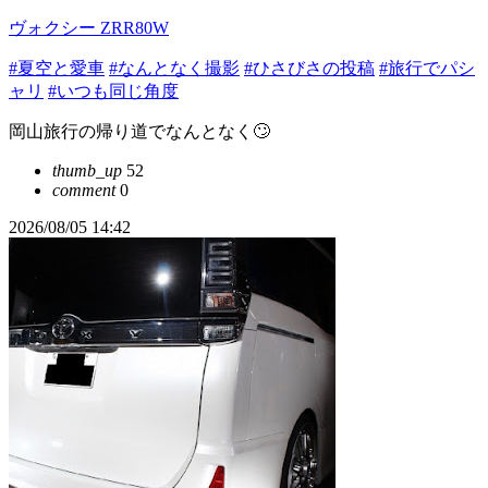
ヴォクシー ZRR80W
#夏空と愛車
#なんとなく撮影
#ひさびさの投稿
#旅行でパシ
ャリ
#いつも同じ角度
岡山旅行の帰り道でなんとなく🙄
thumb_up
52
comment
0
2026/08/05 14:42