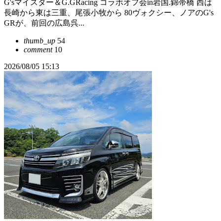
G'sマイスター＆G.GRacing コラボオフ会in岩国.錦帯橋 西は
長崎から東は三重、尾張小牧から 80ヴォクシー、ノアのG's
GRが、前回の広島呉...
thumb_up
54
comment
10
2026/08/05 15:13