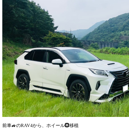
前車🚙のRAV4から、ホイール🛞移植