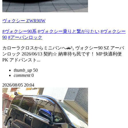
ヴォクシー ZWR90W
#ヴォクシー90系
#ヴォクシー乗りと繋がりたい
#ヴォクシー
90
#アーバンロック
カローラクロスからミニバンへ🚗³₃ ヴォクシー90 SZ アーバ
ンロック 2026/06/13 契約☆ 納車待ち民です！ MP 快適利便
PK アドバンスト...
thumb_up
50
comment
0
2026/08/05 20:04