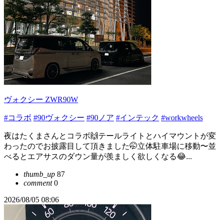
ヴォクシー ZWR90W
#コラボ
#90ヴォクシー
#90ノア
#インテック
#workwheels
夜はたくまさんとコラボ🙌テールライトとハイマウントが変
わったのでお披露目して頂きました🤭立体駐車場に移動〜並
べるとエアサスのダウン量が羨ましく欲しくなる😂...
thumb_up
87
comment
0
2026/08/05 08:06