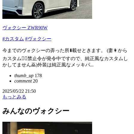
ヴォクシー ZWR90W
#カスタム
#ヴォクシー
今までのヴォクシーの弄った所⬇️載せときます。 (妻👩から
カスタム🙅‍♀️禁止令が発令中ですので、純正風なカスタムし
かしてません🙇)外装は純正風なメッキパ...
thumb_up
178
comment
20
2025/05/22 21:50
もっとみる
みんなのヴォクシー