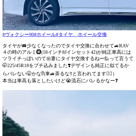
#ヴォクシー90
#ホイール
#タイヤ、ホイール交換
タイヤが🚐少なくなったのでタイヤ交換に合わせて🚙RAV
４の時のアルミ🛞(18インチ8Jインセット42)が純正車高には
ツライチっぽいのて㊙️妻にタイヤ交換するねー🙋って言うて
🤭225/45R18をブチ込みました❣️デザインも純正に似てるか
らバレない🤫かな⁉️(車🚙弄るな‼️と言われてます🙇‍♂️）
本当は車高も落としたいけど😭流石にバレるかなー❓