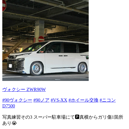
ヴォクシー ZWR90W
#90ヴォクシー
#90ノア
#VS-XX
#ホイール交換
#ニコン
D7500
写真練習その3 スーパー駐車場にて🅿️真横からガリ傷1箇所
あり😭