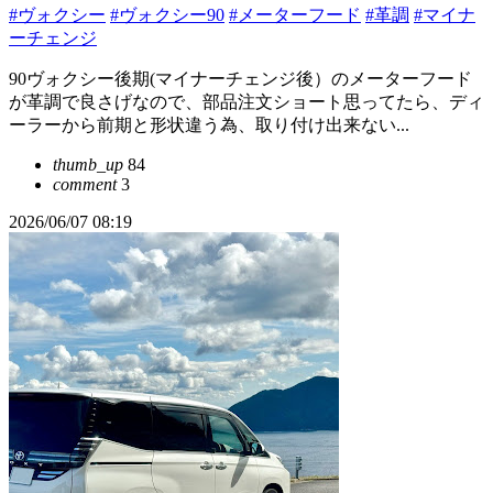
#ヴォクシー
#ヴォクシー90
#メーターフード
#革調
#マイナ
ーチェンジ
90ヴォクシー後期(マイナーチェンジ後）のメーターフード
が革調で良さげなので、部品注文ショート思ってたら、ディ
ーラーから前期と形状違う為、取り付け出来ない...
thumb_up
84
comment
3
2026/06/07 08:19