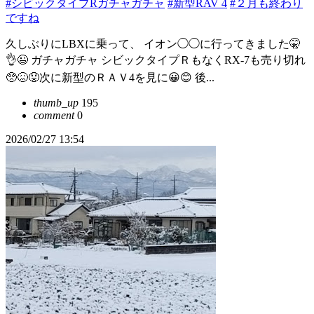
#シビックタイプRガチャガチャ
#新型RAV 4
#２月も終わり
ですね
久しぶりにLBXに乗って、 イオン◯◯に行ってきました🤫
👌😉 ガチャガチャ シビックタイプＲもなくRX-7も売り切れ
🥺😖😟次に新型のＲＡＶ4を見に😀😊 後...
thumb_up
195
comment
0
2026/02/27 13:54