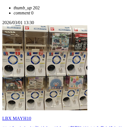
thumb_up
202
comment
0
2026/03/01 13:30
LBX MAYH10