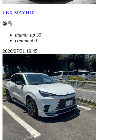
LBX MAYH10
嫁号
thumb_up
39
comment
0
2026/07/31 19:45