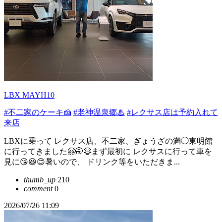
LBX MAYH10
#不二家のケーキ🍰
#老神温泉郷♨
#レクサス店は予約入れて
来店
LBXに乗って レクサス店、不二家、ぎょうざの満◯東明館
に行ってきました🤗🤭😄まず最初に レクサスに行って車を
見に😘😆😊暑いので、 ドリンク等をいただきま...
thumb_up
210
comment
0
2026/07/26 11:09