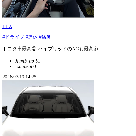
LBX
#ドライブ
#連休
#猛暑
トヨタ車最高😊 ハイブリッドのACも最高👍
thumb_up
51
comment
0
2026/07/19 14:25