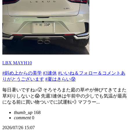
LBX MAYH10
#斜め上からの美学
#3連休
#いいね＆フォロー＆コメントあ
りがとうございます
#夏はきらい😰
毎日暑いですね♪🥵 そろそろまた庭の草🌱が伸びてきてまた
草刈りしないと😱 先週3連休は午前中の少しでも気温が最高
になる前に買い物ついでに試運転💨 マフラー...
thumb_up
168
comment
0
2026/07/26 15:07