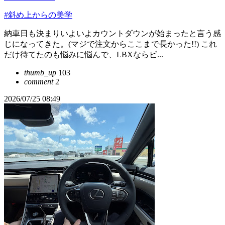
#斜め上からの美学
納車日も決まりいよいよカウントダウンが始まったと言う感
じになってきた。(マジで注文からここまで長かった!!) これ
だけ待てたのも悩みに悩んで、LBXならビ...
thumb_up
103
comment
2
2026/07/25 08:49