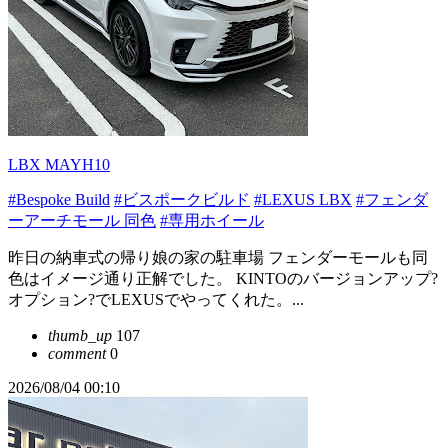
LBX MAYH10
#Bespoke Build
#ビスポークビルド
#LEXUS LBX
#フェンダ
ーアーチモール 同色
#専用ホイール
昨日の納車式の帰り娘の家の駐車場 フェンダーモールも同
色はイメージ通り正解でした。 KINTOのバージョンアップ?
オプション?でLEXUSでやってくれた。...
thumb_up
107
comment
0
2026/08/04 00:10