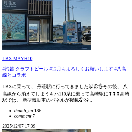
LBX MAYH10
#汽笛 クラフトビール
#12月もよろしくお願いします
#八高
線とコラボ
LBXに乗って、 丹荘駅に行ってきました🤫🤗👌その後、 八
高線から消えてしまうキハ110系に乗って高崎駅に❢❢❢高崎
駅では、 新型気動車のパネルが掲載🤭😘...
thumb_up
186
comment
7
2025/12/07 17:39