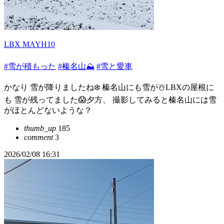
LBX MAYH10
#雪が積もった
#榛名山⛰
#雪と愛車
かなり 雪が降りましたね❄️ 榛名山にも雪が☃️LBXの屋根に
も 雪が残ってました😱夕方、 撮影してみると榛名山には雪
がほとんどないような？
thumb_up
185
comment
3
2026/02/08 16:31