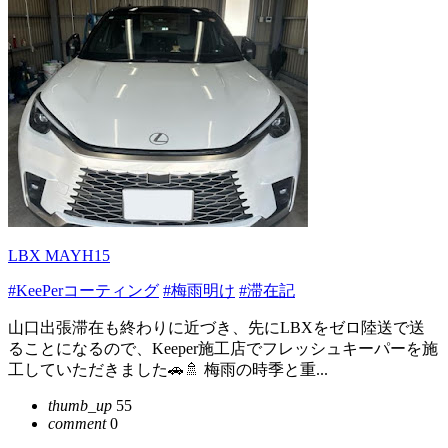
LBX MAYH15
#KeePerコーティング
#梅雨明け
#滞在記
山口出張滞在も終わりに近づき、先にLBXをゼロ陸送で送
ることになるので、Keeper施工店でフレッシュキーパーを施
工していただきました🚗🚿 梅雨の時季と重...
thumb_up
55
comment
0