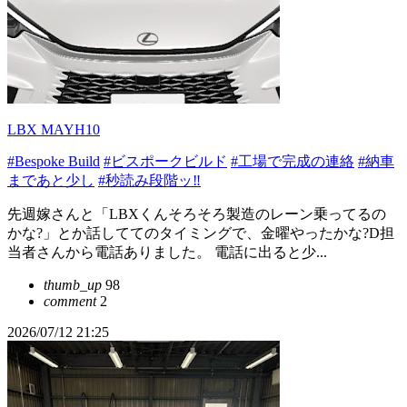
LBX MAYH10
#Bespoke Build
#ビスポークビルド
#工場で完成の連絡
#納車
まであと少し
#秒読み段階ッ‼️
先週嫁さんと「LBXくんそろそろ製造のレーン乗ってるの
かな?」とか話しててのタイミングで、金曜やったかな?D担
当者さんから電話ありました。 電話に出ると少...
thumb_up
98
comment
2
2026/07/12 21:25