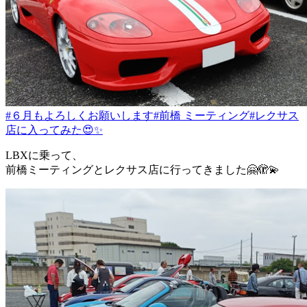
#６月もよろしくお願いします
#前橋 ミーティング
#レクサス
店に入ってみた😍✨
LBXに乗って、
前橋ミーティングとレクサス店に行ってきました🤗🫣💫