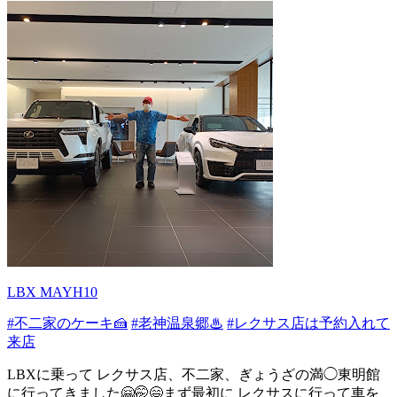
LBX MAYH10
#不二家のケーキ🍰
#老神温泉郷♨
#レクサス店は予約入れて
来店
LBXに乗って レクサス店、不二家、ぎょうざの満◯東明館
に行ってきました🤗🤭😄まず最初に レクサスに行って車を