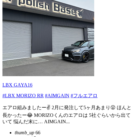
LBX GAYA16
#LBX MORIZO RR
#AIMGAIN
#フルエアロ
エアロ組みましたー✌️ 2月に発注して5ヶ月あまり😮 ほんと
長かったー😂 MORIZOくんのエアロは 5社ぐらいから出て
いて 悩んだ末に… AIMGAIN...
thumb_up
66