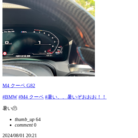
M4 クーペ G82
#BMW
#M4 クーペ
#暑い、、暑いぞおおお！！
暑い🫠
thumb_up
64
comment
0
2024/08/01 20:21