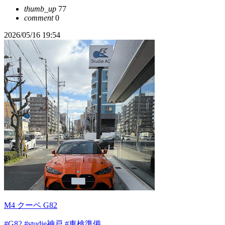
thumb_up
77
comment
0
2026/05/16 19:54
M4 クーペ G82
#G82
#studie神戸
#車検準備