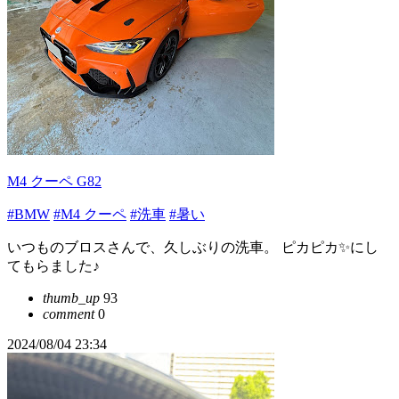
M4 クーペ G82
#BMW
#M4 クーペ
#洗車
#暑い
いつものブロスさんで、久しぶりの洗車。 ピカピカ✨にし
てもらました♪
thumb_up
93
comment
0
2024/08/04 23:34