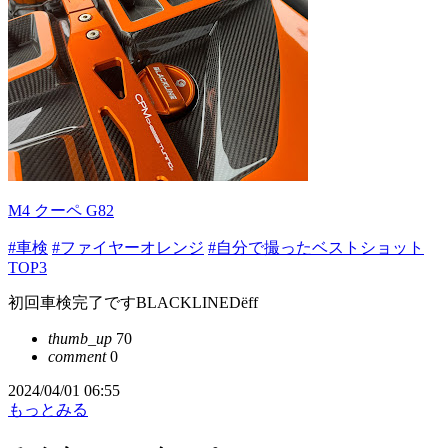
M4 クーペ G82
#車検
#ファイヤーオレンジ
#自分で撮ったベストショット
TOP3
初回車検完了ですBLACKLINEDëff
thumb_up
70
comment
0
2024/04/01 06:55
もっとみる