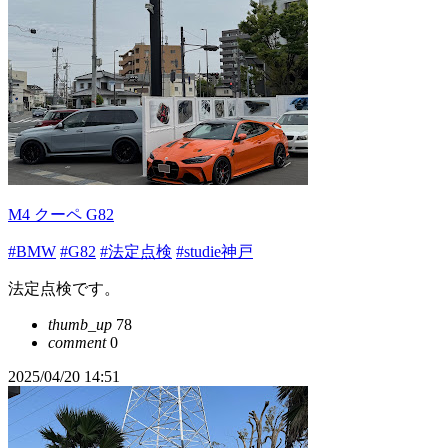
M4 クーペ G82
#BMW
#G82
#法定点検
#studie神戸
法定点検です。
thumb_up
78
comment
0
2025/04/20 14:51