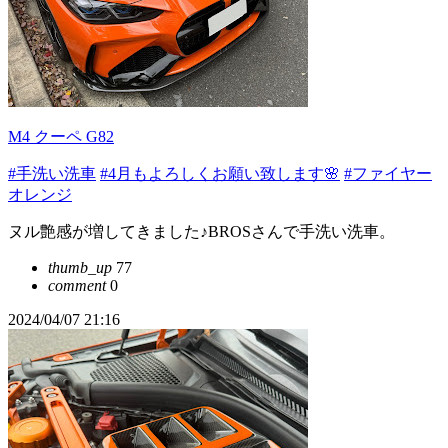
M4 クーペ G82
#手洗い洗車
#4月もよろしくお願い致します🌸
#ファイヤー
オレンジ
ヌル艶感が増してきました♪BROSさんで手洗い洗車。
thumb_up
77
comment
0
2024/04/07 21:16