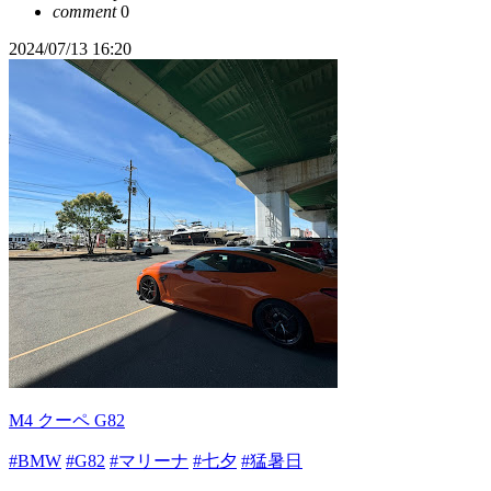
comment
0
2024/07/13 16:20
M4 クーペ G82
#BMW
#G82
#マリーナ
#七夕
#猛暑日