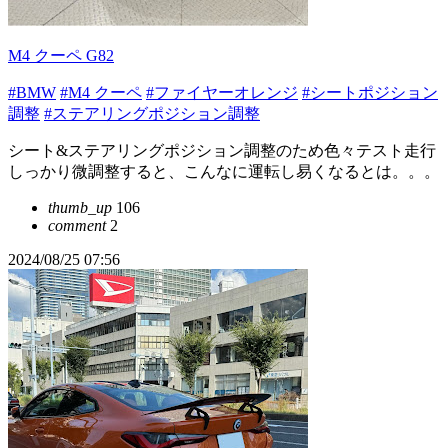
M4 クーペ G82
#BMW
#M4 クーペ
#ファイヤーオレンジ
#シートポジション
調整
#ステアリングポジション調整
シート&ステアリングポジション調整のため色々テスト走行
しっかり微調整すると、こんなに運転し易くなるとは。。。
thumb_up
106
comment
2
2024/08/25 07:56