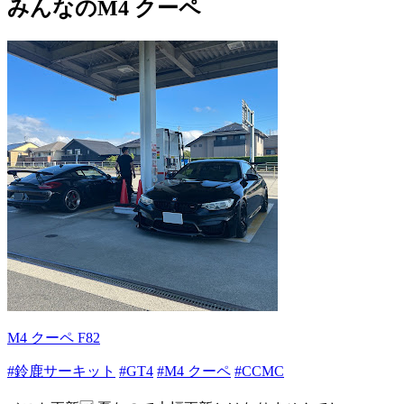
みんなのM4 クーペ
M4 クーペ F82
#鈴鹿サーキット
#GT4
#M4 クーペ
#CCMC