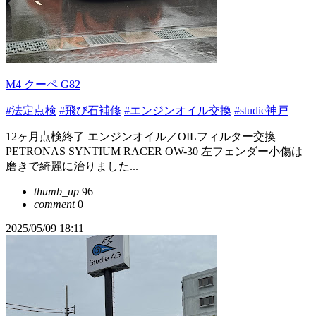
M4 クーペ G82
#法定点検
#飛び石補修
#エンジンオイル交換
#studie神戸
12ヶ月点検終了 エンジンオイル／OILフィルター交換
PETRONAS SYNTIUM RACER OW-30 左フェンダー小傷は
磨きで綺麗に治りました...
thumb_up
96
comment
0
2025/05/09 18:11