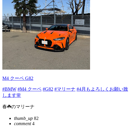
M4 クーペ G82
#BMW
#M4 クーペ
#G82
#マリーナ
#4月もよろしくお願い致
します🌸
春☘️のマリーナ
thumb_up
82
comment
4