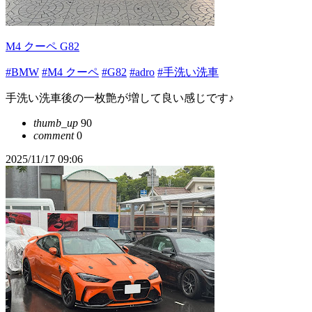
M4 クーペ G82
#BMW
#M4 クーペ
#G82
#adro
#手洗い洗車
手洗い洗車後の一枚艶が増して良い感じです♪
thumb_up
90
comment
0
2025/11/17 09:06