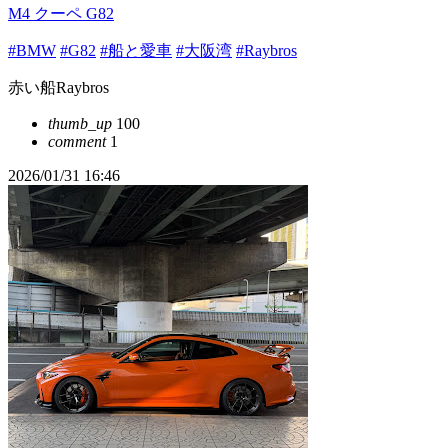
M4 クーペ G82
#BMW
#G82
#船と愛車
#大阪湾
#Raybros
赤い船Raybros
thumb_up
100
comment
1
2026/01/31 16:46