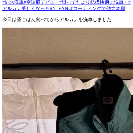
#純水洗車
#空調服デビュー
#思ってたより結構快適に洗車！
#
アルカナ美しくなった
#NｰVANはコーティングで他力本願
今日は昼ごはん食べてからアルカナを洗車しました