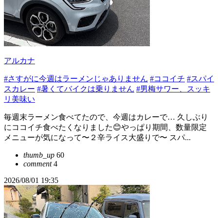
アルカナ
#さすがに今週はラーメンじゃありません
#ココイチ
#スパイ
スカレー
#暑くてバイクは乗りません
#男梅サワー、スッキ
リ美味い
毎週末ラーメン食べてたので、今週はカレーで… 久しぶり
にココイチ食べたくなりました😊やっぱり期間、数量限定
メニューが気になって〜２辛ライス大盛りで〜 スパ...
thumb_up
60
comment
4
2026/08/01 19:35