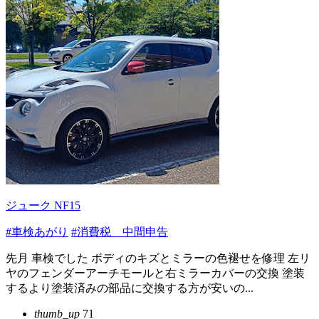
ジューク NF15
#車検あがり
#消費税 中間申告
先月 車検でした ボディのキズとミラーの色褪せを修理 左リ
ヤのフェンダーアーチモールと右ミラーカバーの交換 塗装
するより塗装済みの部品に交換する方が安いの...
thumb_up
71