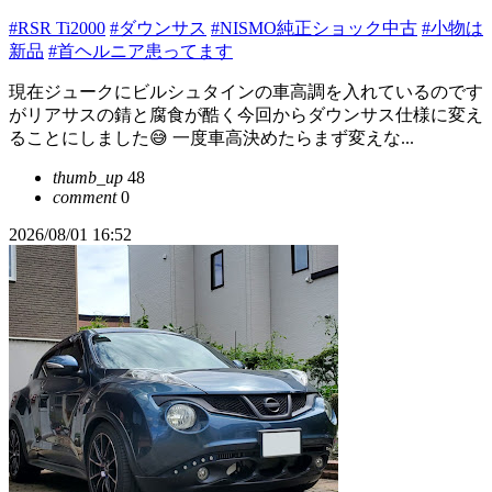
#RSR Ti2000
#ダウンサス
#NISMO純正ショック中古
#小物は
新品
#首ヘルニア患ってます
現在ジュークにビルシュタインの車高調を入れているのです
がリアサスの錆と腐食が酷く今回からダウンサス仕様に変え
ることにしました😅 一度車高決めたらまず変えな...
thumb_up
48
comment
0
2026/08/01 16:52