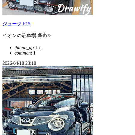
ジューク F15
イオンの駐車場!😆👍️✨
thumb_up
151
comment
1
2026/04/18 23:18