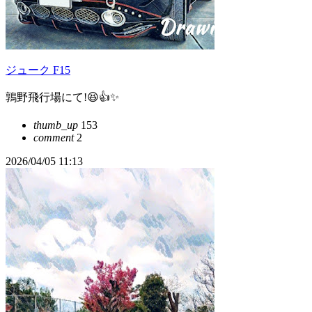
ジューク F15
鶉野飛行場にて!😆👍️✨
thumb_up
153
comment
2
2026/04/05 11:13