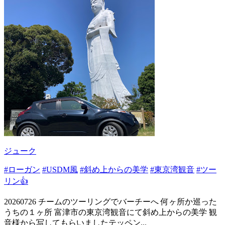
ジューク
#ローガン
#USDM風
#斜め上からの美学
#東京湾観音
#ツー
リン👍
20260726 チームのツーリングでバーチーへ 何ヶ所か巡った
うちの１ヶ所 富津市の東京湾観音にて斜め上からの美学 観
音様から写してもらいましたテッペン...