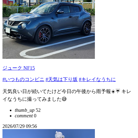
ジューク NF15
#いつものコンビニ
#天気は下り坂
#キレイなうちに
天気良い日が続いてたけど今日の午後から雨予報☀️☔️ キレ
イなうちに撮ってみました😅
thumb_up
52
comment
0
2026/07/29 09:56