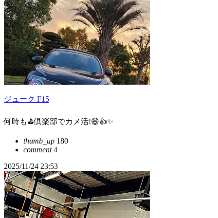
ジューク F15
何時も⛳倶楽部でカメ活!😆👍️✨
thumb_up
180
comment
4
2025/11/24 23:53