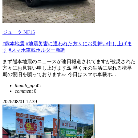
ジューク NF15
#熊本地震
#地震災害に遭われた方々にお見舞い申し上げま
す
#スマホ車載ホルダー新調
まず熊本地震のニュースが連日報道されてますが被災された
方々にお見舞い申し上げます🙇 早く元の生活に戻れる様早
期の復旧を願っております🙏 今日はスマホ車載ホ...
thumb_up
45
comment
0
2026/08/01 12:39