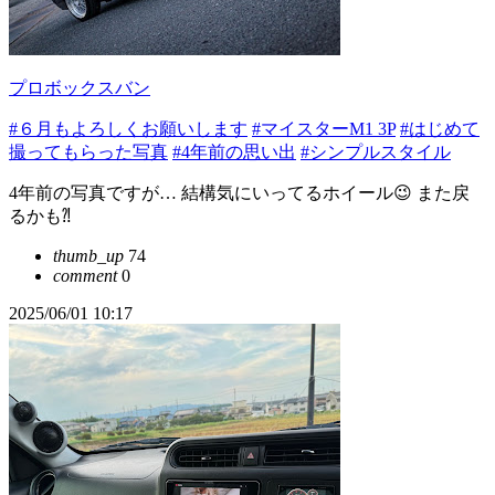
プロボックスバン
#６月もよろしくお願いします
#マイスターM1 3P
#はじめて
撮ってもらった写真
#4年前の思い出
#シンプルスタイル
4年前の写真ですが… 結構気にいってるホイール😉 また戻
るかも⁈
thumb_up
74
comment
0
2025/06/01 10:17