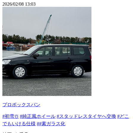
2026/02/08 13:03
プロボックスバン
#初雪☃️
#純正風ホイール
#スタッドレスタイヤへ交換
#どこ
でもいける仕様
##素ガラス化