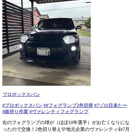
プロボックスバン
#プロボックスバン
##フォグランプ2色切替
#7ゾロ目来たー
#維持り作業
#ヴァレンティフォグランプ
右のフォグランプの球が（ほぼ10年選手）がお亡くなりにな
ったので交換！2色切り替え🩷地元企業のヴァレンティ👍7月