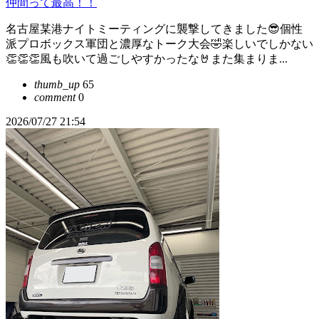
仲間って最高！！
名古屋某港ナイトミーティングに襲撃してきました😎個性
派プロボックス軍団と濃厚なトーク大会🤣楽しいでしかない
👏👏👏風も吹いて過ごしやすかったな🤘また集まりま...
thumb_up
65
comment
0
2026/07/27 21:54