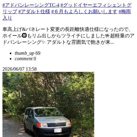
#アドバンレーシングTC-4
#グッドイヤーエフィシェントグ
リップ
#アダルト仕様
#６月もよろしくお願いします
#梅雨
入り
車高上げ&バネレート変更の長距離快適仕様になったので、
ホイール🛞もリム出しからツライチにしました🤟超軽量のア
ドバンレーシング✨ アダルトな雰囲気で飽きが来...
thumb_up
69
comment
0
2026/06/07 13:58