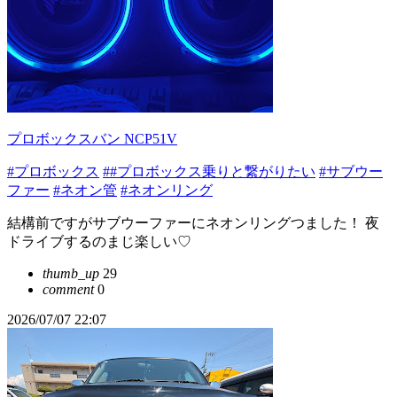
プロボックスバン NCP51V
#プロボックス
##プロボックス乗りと繋がりたい
#サブウー
ファー
#ネオン管
#ネオンリング
結構前ですがサブウーファーにネオンリングつました！ 夜
ドライブするのまじ楽しい♡
thumb_up
29
comment
0
2026/07/07 22:07