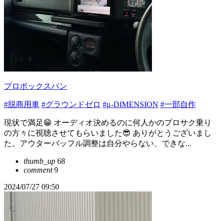
プロボックスバン
#脱商用車
#グラウンドゼロ
#μ-DIMENSION
#一部自作
現状で満足😁 オーディオ決めるのに何人かのプロサク乗り
の方々に視聴させてもらいました😎 ありがとうございまし
た。アウターバッフル調整は自分やらない、できな...
thumb_up
68
comment
9
2024/07/27 09:50