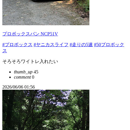
プロボックスバン NCP51V
#プロボックス
#ヤニカスライフ
#走りの5速
#50プロボック
ス
そろそろワイトレ入れたい
thumb_up
45
comment
0
2026/06/06 01:56