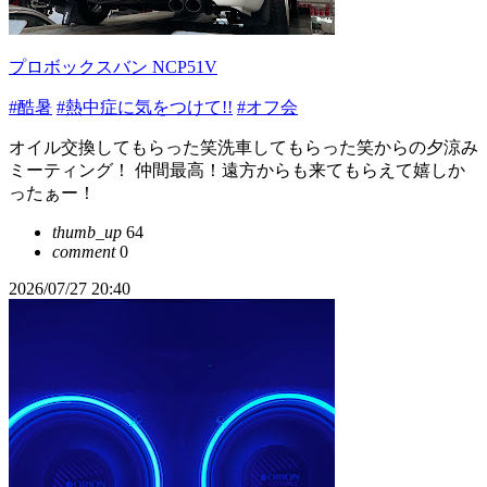
プロボックスバン NCP51V
#酷暑
#熱中症に気をつけて!!
#オフ会
オイル交換してもらった笑洗車してもらった笑からの夕涼み
ミーティング！ 仲間最高！遠方からも来てもらえて嬉しか
ったぁー！
thumb_up
64
comment
0
2026/07/27 20:40