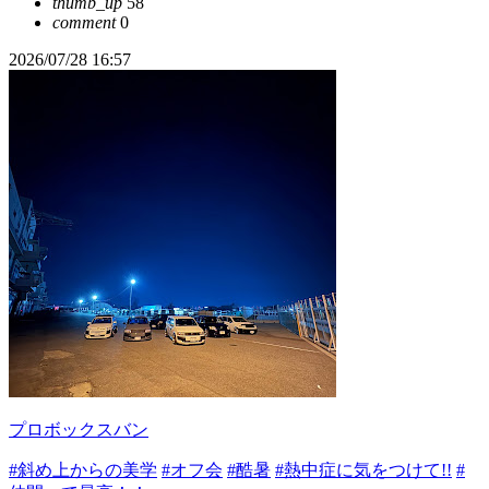
thumb_up
58
comment
0
2026/07/28 16:57
プロボックスバン
#斜め上からの美学
#オフ会
#酷暑
#熱中症に気をつけて!!
#