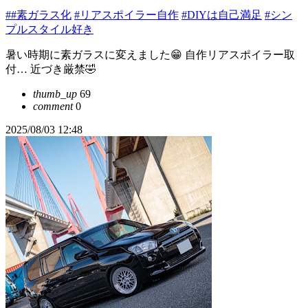
##素ガラス化
#リアスポイラー自作
#DIYは自己満足
#シン
プルスタイル好き
暑い時期に素ガラスに変えました😁 自作リアスポイラー取
付… 近づき厳禁🤣
thumb_up
69
comment
0
2025/08/03 12:48