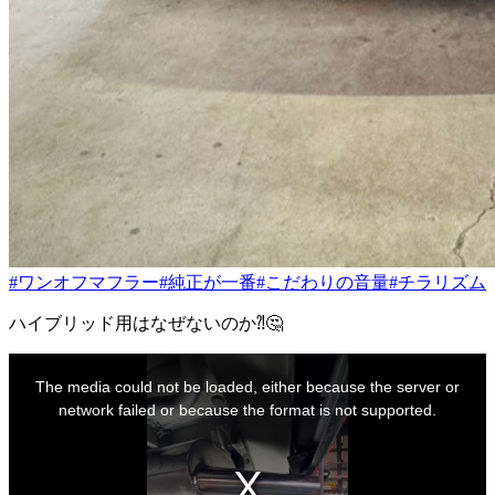
#ワンオフマフラー
#純正が一番
#こだわりの音量
#チラリズム
ハイブリッド用はなぜないのか⁈🤔
This
is
The media could not be loaded, either because the server or
a
modal
network failed or because the format is not supported.
window.