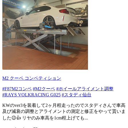
M2 クーペ コンペティション
#F87M2コンペ
#M2クーペ
#ホイールアライメント調整
#RAYS VOLKRACING G025
#スタディ仙台
KWのver3を装着して2ヶ月程走ったのでスタディさんで車高
及び減衰の調整とアライメントの測定と修正をやって貰いま
した😉👍 リヤのみ車高を1cm程上げても...