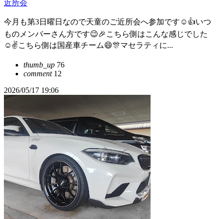
近所会
今月も第3日曜日なので天童のご近所会へ参加です☺️👍いつ
ものメンバーさん方です😉🎉こちら側はこんな感じでした
☺️✌️こちら側は国産車チーム😄🎊マセラティに...
thumb_up
76
comment
12
2026/05/17 19:06