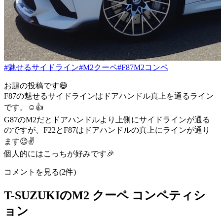
#魅せるサイドライン
#M2クーペ
#F87M2コンペ
お題の投稿です😄
F87の魅せるサイドラインはドアハンドル真上を通るライン
です。☺️👍
G87のM2だとドアハンドルより上側にサイドラインが通る
のですが、F22とF87はドアハンドルの真上にラインが通り
ます😉✌️
個人的にはこっちが好みです🎉
コメントを見る(2件)
T-SUZUKIのM2 クーペ コンペティシ
ョン