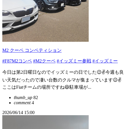
M2 クーペ コンペティション
#F87M2コンペ
#M2クーペ
#イッズミー参戦
#イッズミー
今日は第2日曜日なのでイッズミーの日でした😉✌️今週も良
い天気だったので凄い台数のクルマが集まっています😉✌️
ここはFiatチームの場所ですね😄駐車場が...
thumb_up
82
comment
4
2026/06/14 15:00