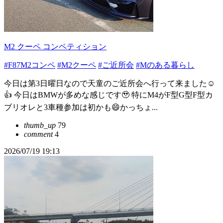
M2 クーペ コンペティション
#F87M2コンペ
#M2クーペ
#ご近所会
#Mのある暮らし
今日は第3日曜日なので天童のご近所会へ行って来ました☺️
👍 今日はBMWが多めな感じです🥹 特にM4がF型G型F型カ
ブリオレと3車種参加は初かも😄かっちょ...
thumb_up
79
comment
4
2026/07/19 19:13