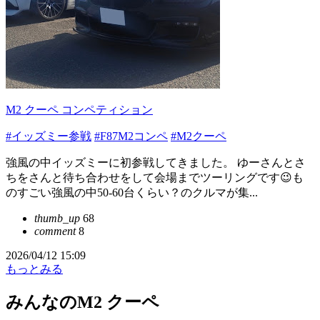
M2 クーペ コンペティション
#イッズミー参戦
#F87M2コンペ
#M2クーペ
強風の中イッズミーに初参戦してきました。 ゆーさんとさ
ちをさんと待ち合わせをして会場までツーリングです😉も
のすごい強風の中50-60台くらい？のクルマが集...
thumb_up
68
comment
8
2026/04/12 15:09
もっとみる
みんなのM2 クーペ