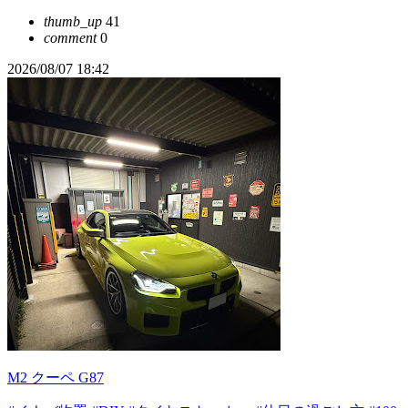
thumb_up
41
comment
0
2026/08/07 18:42
M2 クーペ G87