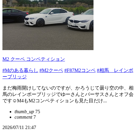
M2 クーペ コンペティション
#Mのある暮らし
#M2クーペ
#F87M2コンペ
#相馬 レインボ
ーブリッジ
まだ梅雨開けしてないのですが、かろうじて曇り空の中、相
馬のレインボーブリッジでゆーさんとバーサスさんとオフ会
です☺️M4もM2コンペティションも見た目だけ...
thumb_up
75
comment
7
2026/07/11 21:47