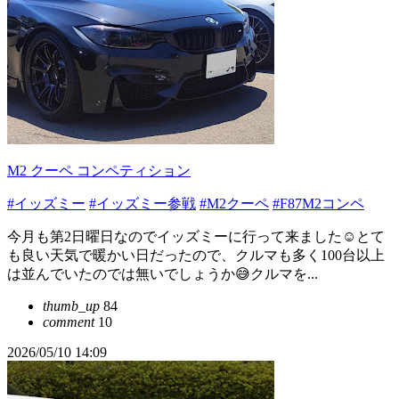
M2 クーペ コンペティション
#イッズミー
#イッズミー参戦
#M2クーペ
#F87M2コンペ
今月も第2日曜日なのでイッズミーに行って来ました☺️とて
も良い天気で暖かい日だったので、クルマも多く100台以上
は並んでいたのでは無いでしょうか😅クルマを...
thumb_up
84
comment
10
2026/05/10 14:09