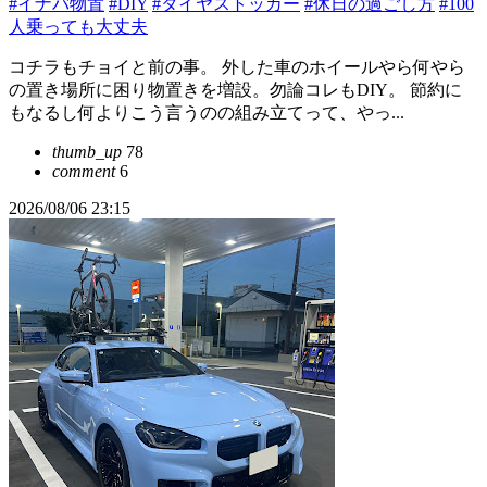
#イナバ物置
#DIY
#タイヤストッカー
#休日の過ごし方
#100
人乗っても大丈夫
コチラもチョイと前の事。 外した車のホイールやら何やら
の置き場所に困り物置きを増設。勿論コレもDIY。 節約に
もなるし何よりこう言うのの組み立てって、やっ...
thumb_up
78
comment
6
2026/08/06 23:15