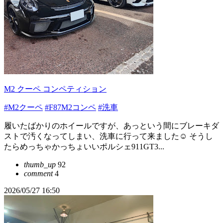
M2 クーペ コンペティション
#M2クーペ
#F87M2コンペ
#洗車
履いたばかりのホイールですが、あっという間にブレーキダ
ストで汚くなってしまい、洗車に行って来ました☺️ そうし
たらめっちゃかっちょいいポルシェ911GT3...
thumb_up
92
comment
4
2026/05/27 16:50