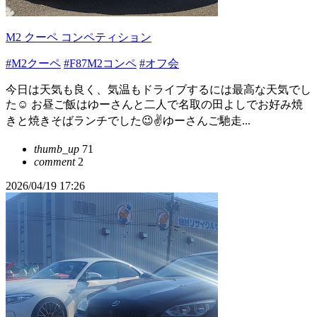
M2 クーペ コンペティション
#M2クーペ
#F87M2コンペ
#オフ会
今日は天気も良く、気温もドライブするには最高な天気でし
た☺️ お昼ご飯はゆーさんと二人で名取の田よしでお好み焼
きと焼きそばランチでした😉✌️ゆーさんご馳走...
thumb_up
71
comment
2
2026/04/19 17:26