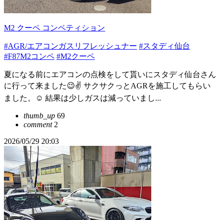
M2 クーペ コンペティション
#AGR/エアコンガスリフレッシュナー
#スタディ仙台
#F87M2コンペ
#M2クーペ
夏になる前にエアコンの点検をして貰いにスタディ仙台さん
に行って来ました😉✌️ サクサクっとAGRを施工してもらい
ました。☺️ 結果は少しガスは減っていまし...
thumb_up
69
comment
2
2026/05/29 20:03