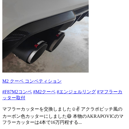
M2 クーペ コンペティション
#F87M2コンペ
#M2クーペ
#エンジェルリング
#マフラーカ
ッター取付
マフラーカッターを交換しました☺️✌️ アクラポビッチ風の
カーボン色カッターにしました😄 本物のAKRAPOVICのマ
フラーカッターは4本で16万円程する...