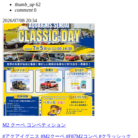
thumb_up
62
comment
0
2026/07/08 20:34
M2 クーペ コンペティション
#アクアイグニス
#M2クーペ
#F87M2コンペ
#クラッシック