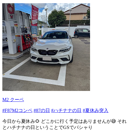
M2 クーペ
#F87M2コンペ
#87の日
#ハチナナの日
#夏休み突入
今日から夏休み🌻 どこかに行く予定はありませんが😅 それ
とハチナナの日ということでGSでパシャり