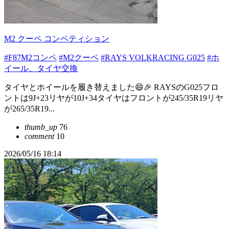
M2 クーペ コンペティション
#F87M2コンペ
#M2クーペ
#RAYS VOLKRACING G025
#ホ
イール、タイヤ交換
タイヤとホイールを履き替えました😄🎉 RAYSのG025フロ
ントは9J+23リヤが10J+34タイヤはフロントが245/35R19リヤ
が265/35R19...
thumb_up
76
comment
10
2026/05/16 18:14